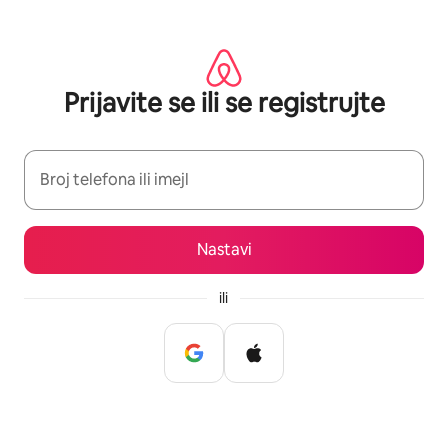
Pređi
na
sadržaj
Prijavite se ili se registrujte
Broj telefona ili imejl
Nastavi
ili