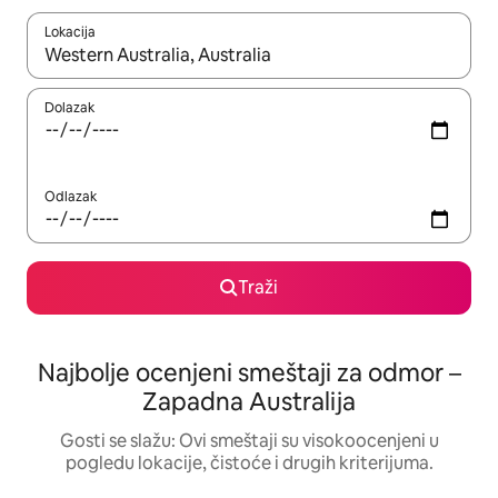
Lokacija
Kad su rezultati dostupni, možete da se krećete kroz njih pomoću
Dolazak
Odlazak
Traži
Najbolje ocenjeni smeštaji za odmor –
Zapadna Australija
Gosti se slažu: Ovi smeštaji su visokoocenjeni u
pogledu lokacije, čistoće i drugih kriterijuma.