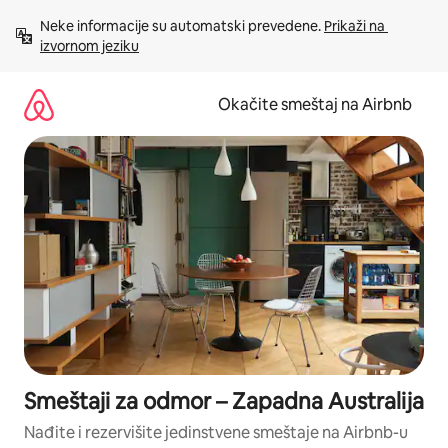
Pređi
Neke informacije su automatski prevedene. 
Prikaži na 
na
izvornom jeziku
sadržaj
Okačite smeštaj na Airbnb
Smeštaji za odmor – Zapadna Australija
Nađite i rezervišite jedinstvene smeštaje na Airbnb-u