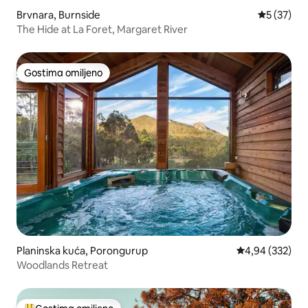
Brvnara, Burnside
Prosečna o
5 (37)
The Hide at La Foret, Margaret River
Gostima omiljeno
Gostima omiljeno
Planinska kuća, Porongurup
Prosečna ocena
4,94 (332)
Woodlands Retreat