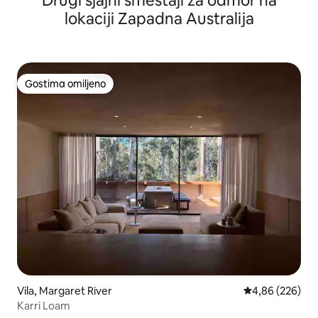
Drugi sjajni smeštaji za odmor na
lokaciji Zapadna Australija
Gostima omiljeno
Gostima omiljeno
Vila, Margaret River
Prosečna ocena 
4,86 (226)
Karri Loam