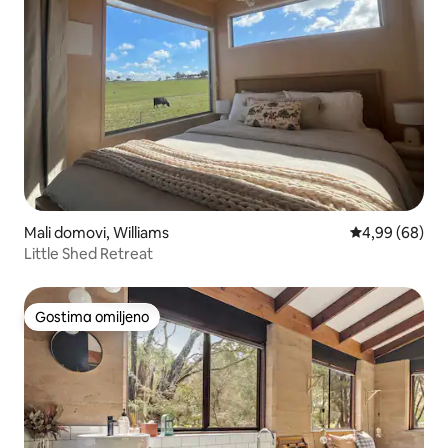
Mali domovi, Williams
Prosečna ocena
4,99 (68)
Little Shed Retreat
Gostima omiljeno
Gostima omiljeno