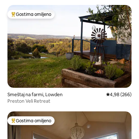
Gostima omiljeno
Najuspešniji među gostima omiljenim
Smeštaj na farmi, Lowden
Prosečna ocena 
4,98 (266)
Preston Veli Retreat
Gostima omiljeno
Najuspešniji među gostima omiljenim