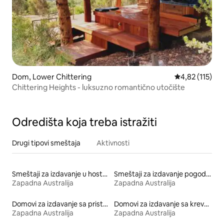
Dom, Lower Chittering
Prosečna ocena
4,82 (115)
Chittering Heights - luksuzno romantično utočište
Odredišta koja treba istražiti
Drugi tipovi smeštaja
Aktivnosti
Smeštaji za izdavanje u hostelima
Smeštaji za izdavanje pogodni za kućne ljubimce
Zapadna Australija
Zapadna Australija
Domovi za izdavanje sa pristupom jezeru
Domovi za izdavanje sa krevetom prilagođenim posebnim potrebama po visini
Zapadna Australija
Zapadna Australija