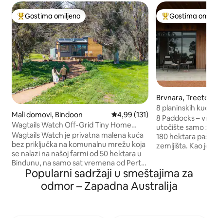
Gostima omiljeno
Gostima omilje
Najuspešniji među gostima omiljenim
Najuspešniji međ
Brvnara, Treeton
8 planinskih kuć
Mali domovi, Bindoon
Prosečna ocena 4,99 od 5, utisa
4,99 (131)
8 Paddocks – vrhu
Wagtails Watch Off-Grid Tiny Home
utočište samo za o
Retreat
Wagtails Watch je privatna malena kuća
180 hektara pašnja
bez priključka na komunalnu mrežu koja
zemljišta. Kao jed
se nalazi na našoj farmi od 50 hektara u
izolovane planins
Bindunu, na samo sat vremena od Perta.
prostranom imanju
Popularni sadržaji u smeštajima za
Pažljivo uređeno za opuštena jutra,
Planinska kuća 3 n
zvezdano nebo i prijatne večeri pored
svakodnevice, nam
odmor – Zapadna Australija
vatre, to je mesto gde možete da se
slavi spor tempo v
isključite i doživite deo seoskog života.
Margaret River. Ur
Bilo da se radi o romantičnom odmoru,
gledate našu čuv