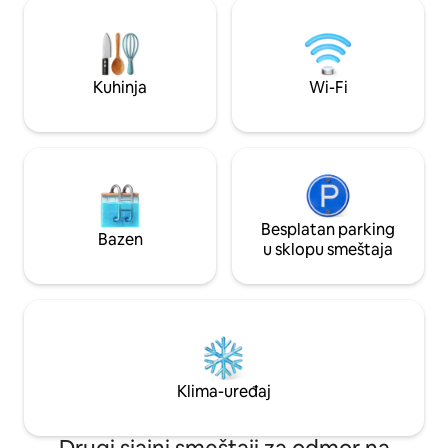
avanturi s prijateljima ili samostalnom
Highland kako pa
odmoru, pronaći ćete prostor za
prozora, nazdravit
opuštanje i udisanje svježeg vazduha.
legendarne zalaske
Srdačno dočekujemo sve goste i
nenadmašnom pogl
nastojimo da stvorimo inkluzivan i
Kuhinja
Wi-Fi
bezbjedan prostor za sve.
Besplatan parking
Bazen
u sklopu smeštaja
Klima-uređaj