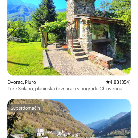
Dvorac, Piuro
Prosečna ocena
4,83 (354)
Tore Scilano, planinska brvnara u vinogradu Chiavenna
Superdomaćin
Superdomaćin