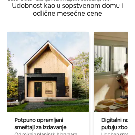
Udobnost kao u sopstvenom domu i
odlične mesečne cene
Potpuno opremljeni
Digitalni nomad
smeštaji za izdavanje
putuju zbog p
Od mirnih planinskih brvnara
Udoban smeštaj