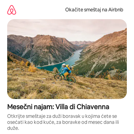
Pređi
na
Okačite smeštaj na Airbnb
sadržaj
Mesečni najam: Villa di Chiavenna
Otkrijte smeštaje za duži boravak u kojima ćete se
osećati kao kod kuće, za boravke od mesec dana ili
duže.