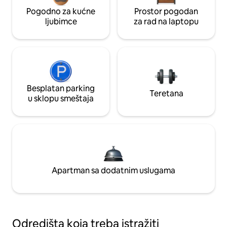
Pogodno za kućne
Prostor pogodan
ljubimce
za rad na laptopu
Besplatan parking
Teretana
u sklopu smeštaja
Apartman sa dodatnim uslugama
Odredišta koja treba istražiti