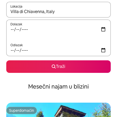
Lokacija
Kad su rezultati dostupni, možete da se krećete kroz njih pomoću
Dolazak
Odlazak
Traži
Mesečni najam u blizini
Superdomaćin
Superdomaćin