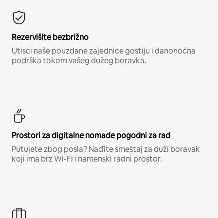
Rezervišite bezbrižno
Utisci naše pouzdane zajednice gostiju i danonoćna
podrška tokom vašeg dužeg boravka.
Prostori za digitalne nomade pogodni za rad
Putujete zbog posla? Nađite smeštaj za duži boravak
koji ima brz Wi-Fi i namenski radni prostor.