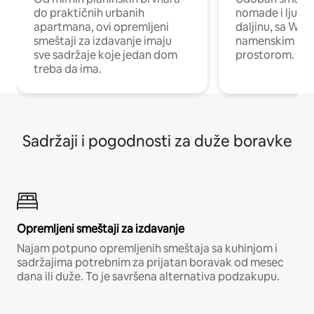
do praktičnih urbanih
nomade i ljude 
apartmana, ovi opremljeni
daljinu, sa Wi-
smeštaji za izdavanje imaju
namenskim ra
sve sadržaje koje jedan dom
prostorom.
treba da ima.
Sadržaji i pogodnosti za duže boravke
Opremljeni smeštaji za izdavanje
Najam potpuno opremljenih smeštaja sa kuhinjom i
sadržajima potrebnim za prijatan boravak od mesec
dana ili duže. To je savršena alternativa podzakupu.