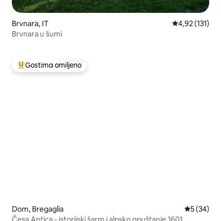
Brvnara, IT
Prosečna ocena
4,92 (131)
Brvnara u šumi
Gostima omiljeno
Najuspešniji među gostima omiljenim
Dom, Bregaglia
Prosečna o
5 (34)
Česa Antica - istorijski šarm i alpsko opuštanje 1601