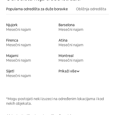
Popularna odredišta za duže boravke
Obližnja odredišta
Njujork
Barselona
Mesečni najam
Mesečni najam
Firenca
Atina
Mesečni najam
Mesečni najam
Majami
Montreal
Mesečni najam
Mesečni najam
Sijetl
Prikaži više
Mesečni najam
*Mogu postojati neki izuzeci na određenim lokacijama i kod
nekih objekata.