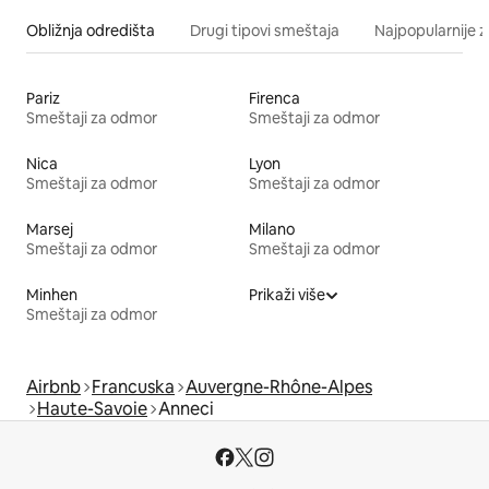
Obližnja odredišta
Drugi tipovi smeštaja
Najpopularnije z
Pariz
Firenca
Smeštaji za odmor
Smeštaji za odmor
Nica
Lyon
Smeštaji za odmor
Smeštaji za odmor
Marsej
Milano
Smeštaji za odmor
Smeštaji za odmor
Minhen
Prikaži više
Smeštaji za odmor
Airbnb
Francuska
Auvergne-Rhône-Alpes
Haute-Savoie
Anneci