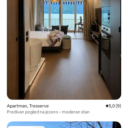
Apartman, Tresserve
Prosečna oc
5,0 (9)
Predivan pogled na jezero – moderan stan