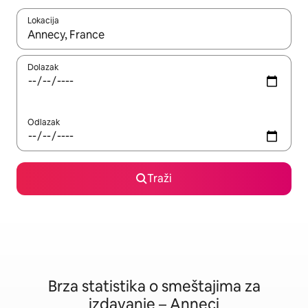
Lokacija
Kad su rezultati dostupni, možete da se krećete kroz njih pomoću
Dolazak
Odlazak
Traži
Brza statistika o smeštajima za
izdavanje – Anneci