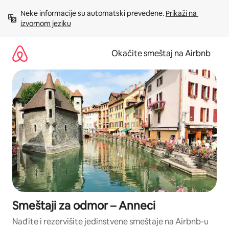
Pređi
Neke informacije su automatski prevedene. 
Prikaži na 
na
izvornom jeziku
sadržaj
Okačite smeštaj na Airbnb
Smeštaji za odmor – Anneci
Nađite i rezervišite jedinstvene smeštaje na Airbnb-u