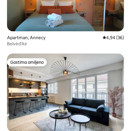
Apartman, Annecy
Prosečna ocen
4,94 (36)
Belvéd'Air
Gostima omiljeno
Gostima omiljeno