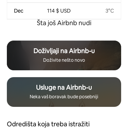
Dec
114 $ USD
3°C
Šta još Airbnb nudi
Doživljaji na Airbnb-u
Doživite nešto novo
Usluge na Airbnb-u
Neka vaš boravak bude posebniji
Odredišta koja treba istražiti