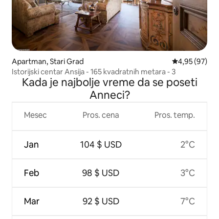
Apartman, Stari Grad
Prosečna ocen
4,95 (97)
Istorijski centar Ansija - 165 kvadratnih metara - 3
Kada je najbolje vreme da se poseti
Anneci?
Mesec
Pros. cena
Pros. temp.
Jan
104 $ USD
2°C
Feb
98 $ USD
3°C
Mar
92 $ USD
7°C