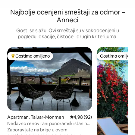
Najbolje ocenjeni smeštaji za odmor –
Anneci
Gosti se slažu: Ovi smeštaji su visokoocenjeni u
pogledu lokacije, čistoće i drugih kriterijuma.
Gostima omiljeno
Gostima omiljeno
Najuspešniji među gostima omiljenim
Gostima omiljeno
Apartman, Taluar-Monmen
Prosečna ocena 4,98 od 5, utisa
4,98 (92)
Nedavno renovirani panoramski stan na
jezeru i planini
Zaboravljate na brige u ovom