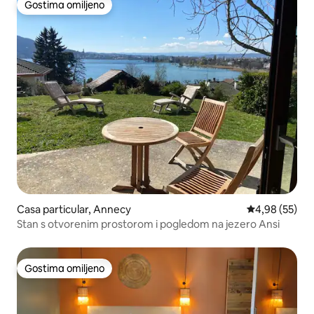
Gostima omiljeno
Gostima omiljeno
Casa particular, Annecy
Prosečna ocen
4,98 (55)
Stan s otvorenim prostorom i pogledom na jezero Ansi
Gostima omiljeno
Gostima omiljeno