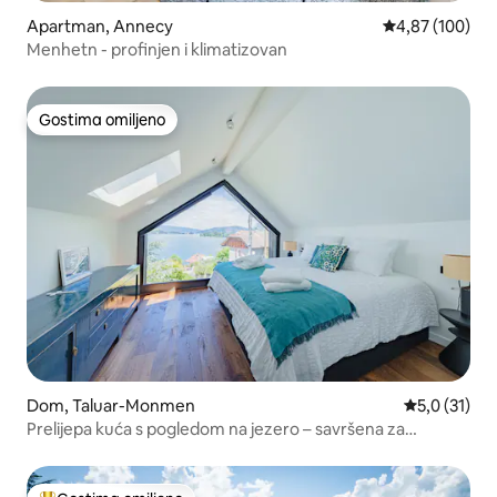
Apartman, Annecy
Prosečna ocena
4,87 (100)
Menhetn - profinjen i klimatizovan
Gostima omiljeno
Gostima omiljeno
Dom, Taluar-Monmen
Prosečna oce
5,0 (31)
Prelijepa kuća s pogledom na jezero – savršena za
porodicu