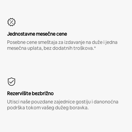
Jednostavne mesečne cene
Posebne cene smeštaja za izdavanje na duže i jedna
mesečna uplata, bez dodatnih troškova.*
Rezervišite bezbrižno
Utisci naše pouzdane zajednice gostiju i danonoćna
podrška tokom vašeg dužeg boravka.