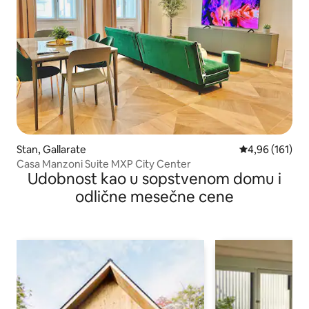
Stan, Gallarate
Prosečna ocena
4,96 (161)
Casa Manzoni Suite MXP City Center
Udobnost kao u sopstvenom domu i
odlične mesečne cene