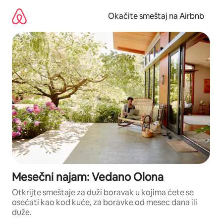
Pređi
na
Okačite smeštaj na Airbnb
sadržaj
Mesečni najam: Vedano Olona
Otkrijte smeštaje za duži boravak u kojima ćete se
osećati kao kod kuće, za boravke od mesec dana ili
duže.