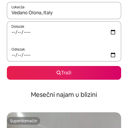
Lokacija
Kad su rezultati dostupni, možete da se krećete kroz njih pomoću
Dolazak
Odlazak
Traži
Mesečni najam u blizini
Superdomaćin
Superdomaćin