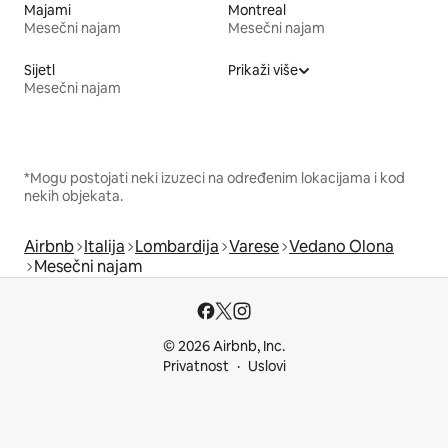
Majami
Montreal
Mesečni najam
Mesečni najam
Sijetl
Prikaži više
Mesečni najam
*Mogu postojati neki izuzeci na određenim lokacijama i kod
nekih objekata.
Airbnb
Italija
Lombardija
Varese
Vedano Olona
Mesečni najam
© 2026 Airbnb, Inc.
Privatnost
Uslovi