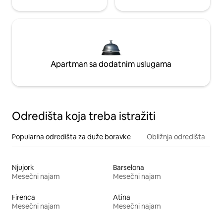
Apartman sa dodatnim uslugama
Odredišta koja treba istražiti
Popularna odredišta za duže boravke
Obližnja odredišta
Njujork
Barselona
Mesečni najam
Mesečni najam
Firenca
Atina
Mesečni najam
Mesečni najam