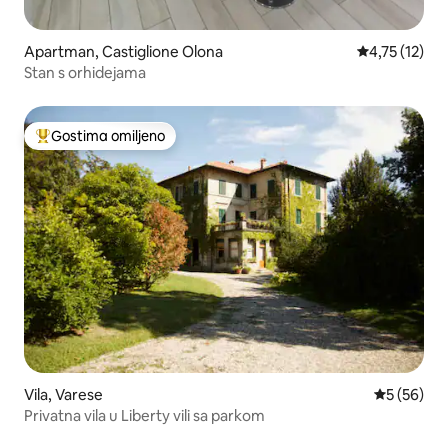
Apartman, Castiglione Olona
Prosečna ocen
4,75 (12)
Stan s orhidejama
Gostima omiljeno
Najuspešniji među gostima omiljenim
Vila, Varese
Prosečna o
5 (56)
Privatna vila u Liberty vili sa parkom