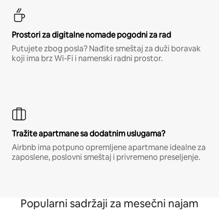
Prostori za digitalne nomade pogodni za rad
Putujete zbog posla? Nađite smeštaj za duži boravak
koji ima brz Wi-Fi i namenski radni prostor.
Tražite apartmane sa dodatnim uslugama?
Airbnb ima potpuno opremljene apartmane idealne za
zaposlene, poslovni smeštaj i privremeno preseljenje.
Popularni sadržaji za mesečni najam