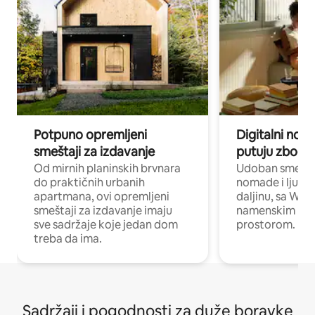
Potpuno opremljeni
Digitalni nomad
smeštaji za izdavanje
putuju zbog p
Od mirnih planinskih brvnara
Udoban smeštaj
do praktičnih urbanih
nomade i ljude 
apartmana, ovi opremljeni
daljinu, sa Wi-
smeštaji za izdavanje imaju
namenskim ra
sve sadržaje koje jedan dom
prostorom.
treba da ima.
Sadržaji i pogodnosti za duže boravke