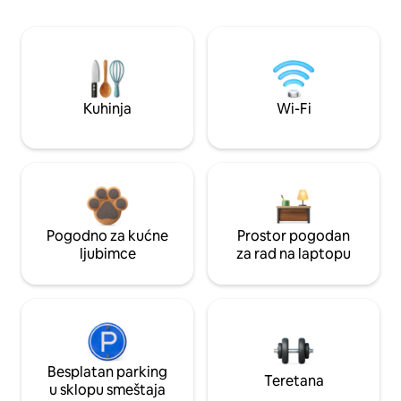
Kuhinja
Wi-Fi
Pogodno za kućne
Prostor pogodan
ljubimce
za rad na laptopu
Besplatan parking
Teretana
u sklopu smeštaja