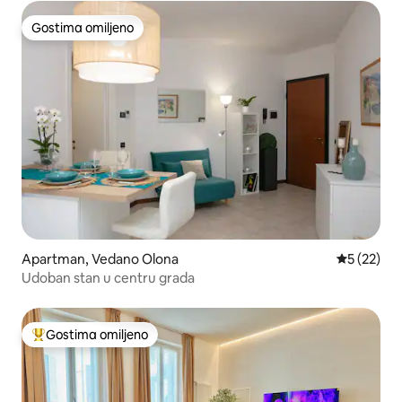
Gostima omiljeno
Gostima omiljeno
Apartman, Vedano Olona
Prosečna o
5 (22)
Udoban stan u centru grada
Gostima omiljeno
Najuspešniji među gostima omiljenim