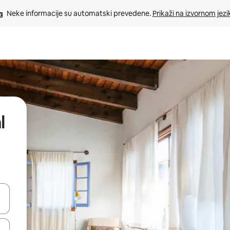
Neke informacije su automatski prevedene. 
Prikaži na izvornom jezi
l
oz njih pomoću strelica nagore i nadole, kao i da ih istražujte dodirom