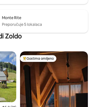
Monte Rite
Preporučuje 5 lokalaca
di Zoldo
Gostima omiljeno
ljenim
Najuspešniji među gostima omiljenim