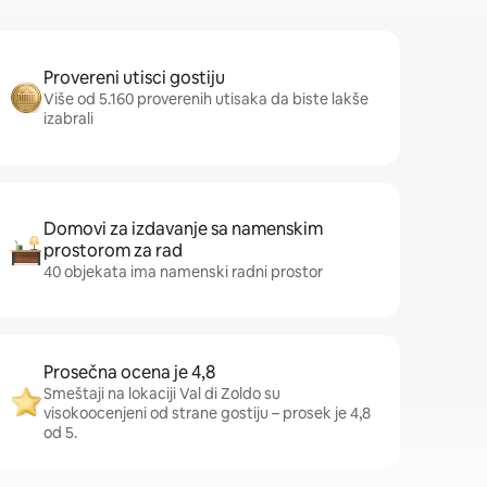
Provereni utisci gostiju
Više od 5.160 proverenih utisaka da biste lakše
izabrali
Domovi za izdavanje sa namenskim
prostorom za rad
40 objekata ima namenski radni prostor
Prosečna ocena je 4,8
Smeštaji na lokaciji Val di Zoldo su
visokoocenjeni od strane gostiju – prosek je 4,8
od 5.