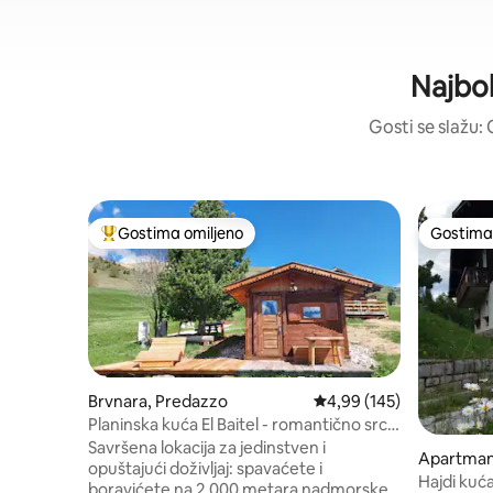
Najbol
Gosti se slažu: 
Gostima omiljeno
Gostima 
Najuspešniji među gostima omiljenim
Gostima 
Brvnara, Predazzo
Prosečna ocena 4,99 od 
4,99 (145)
Planinska kuća El Baitel - romantično srce
Lusijskih Alpa
Savršena lokacija za jedinstven i
Apartman
opuštajući doživljaj: spavaćete i
Hajdi kuć
boravićete na 2.000 metara nadmorske