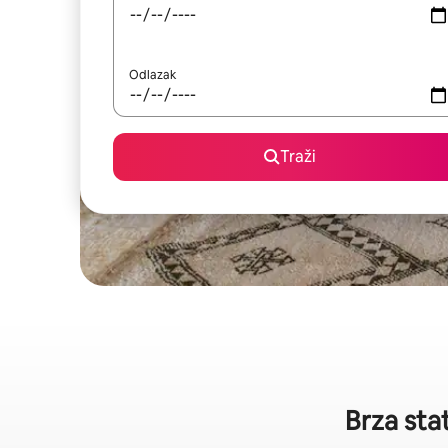
Odlazak
Traži
Brza sta