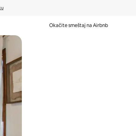
ku
Okačite smeštaj na Airbnb
 ili prevlačenjem.