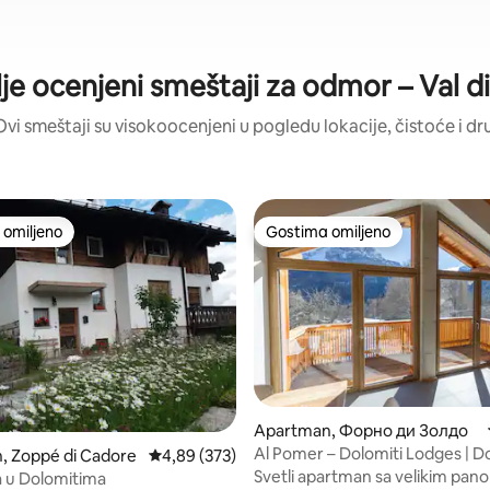
je ocenjeni smeštaji za odmor – Val d
Ovi smeštaji su visokoocenjeni u pogledu lokacije, čistoće i dr
omiljeno
Gostima omiljeno
omiljeno
Gostima omiljeno
5, utisaka: 145
Apartman, Форно ди Золдо
Al Pomer – Dolomiti Lodges | Do
, Zoppé di Cadore
Prosečna ocena 4,89 od 5, utisaka: 373
4,89 (373)
Zoldo
Svetli apartman sa velikim pa
a u Dolomitima