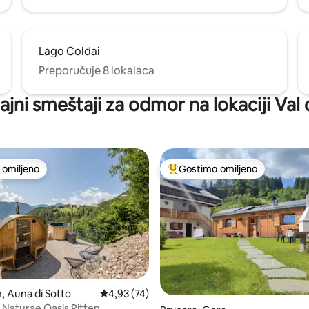
Lago Coldai
Preporučuje 8 lokalaca
jajni smeštaji za odmor na lokaciji Val 
omiljeno
Gostima omiljeno
omiljeno
Najuspešniji među gostima omi
 5, utisaka: 51
 Auna di Sotto
Prosečna ocena 4,93 od 5, utisaka: 74
4,93 (74)
 Naturae Oasis Ritten