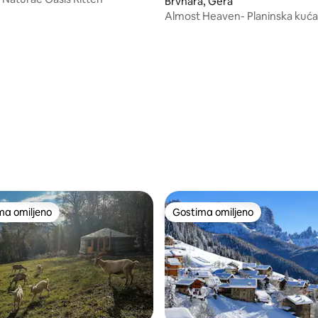
Brvnara, Gera
Almost Heaven- Planinska kuća
Dolomitima
ma omiljeno
Gostima omiljeno
niji među gostima omiljenim
Gostima omiljeno