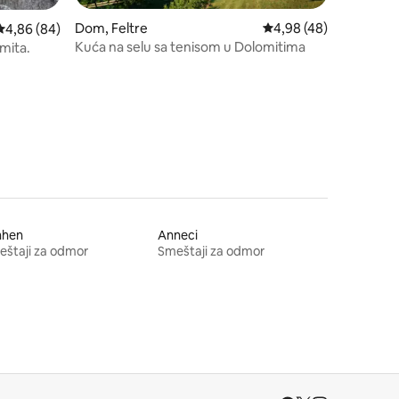
Dom, Feltre
Prosečna ocena 4,98 o
4,98 (48)
Prosečna ocena 4,86 od 5, utisaka: 84
4,86 (84)
Kuća na selu sa tenisom u Dolomitima
omita.
nhen
Anneci
štaji za odmor
Smeštaji za odmor