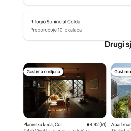
Rifugio Sonino al Coldai
Preporučuje 10 lokalaca
Drugi s
Gostima omiljeno
Gostima 
Gostima omiljeno
Gostima 
Planinska kuća, Coi
Prosečna ocena 4,92 od
4,92 (51)
Apartman,
Tabià Civetta - samostalna kuća s
Thalerhof