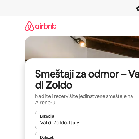
Pređi
na
sadržaj
Smeštaji za odmor – Va
di Zoldo
Nađite i rezervišite jedinstvene smeštaje na
Airbnb-u
Lokacija
Kad su rezultati dostupni, možete da se krećete kr
Dolazak