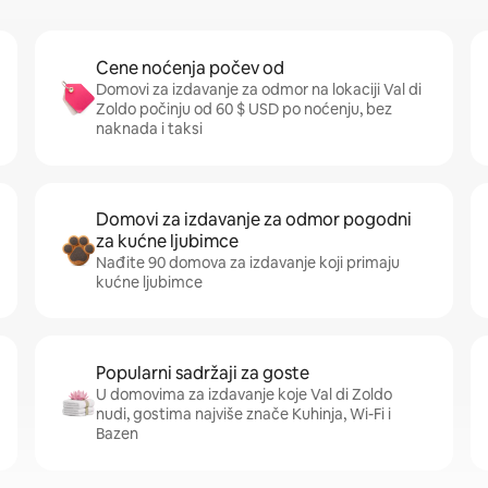
Cene noćenja počev od
Domovi za izdavanje za odmor na lokaciji Val di
Zoldo počinju od 60 $ USD po noćenju, bez
naknada i taksi
Domovi za izdavanje za odmor pogodni
za kućne ljubimce
Nađite 90 domova za izdavanje koji primaju
kućne ljubimce
Popularni sadržaji za goste
U domovima za izdavanje koje Val di Zoldo
nudi, gostima najviše znače Kuhinja, Wi-Fi i
Bazen