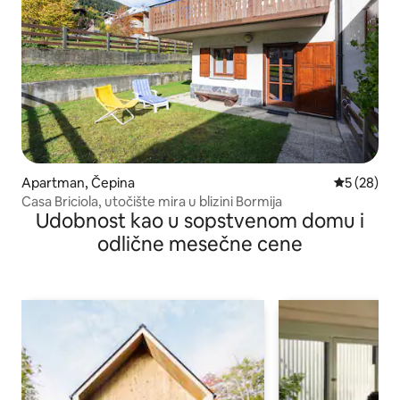
Apartman, Čepina
Prosečna o
5 (28)
Casa Briciola, utočište mira u blizini Bormija
Udobnost kao u sopstvenom domu i
odlične mesečne cene