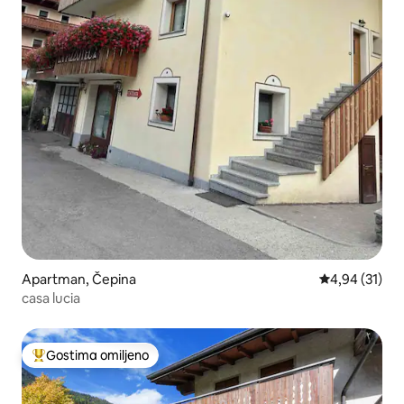
Apartman, Čepina
Prosečna ocen
4,94 (31)
casa lucia
Gostima omiljeno
Najuspešniji među gostima omiljenim