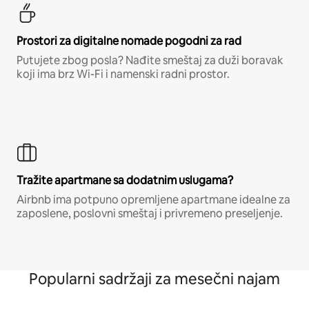
Prostori za digitalne nomade pogodni za rad
Putujete zbog posla? Nađite smeštaj za duži boravak
koji ima brz Wi-Fi i namenski radni prostor.
Tražite apartmane sa dodatnim uslugama?
Airbnb ima potpuno opremljene apartmane idealne za
zaposlene, poslovni smeštaj i privremeno preseljenje.
Popularni sadržaji za mesečni najam