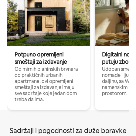
Potpuno opremljeni
Digitalni nomad
smeštaji za izdavanje
putuju zbog p
Od mirnih planinskih brvnara
Udoban smeštaj
do praktičnih urbanih
nomade i ljude 
apartmana, ovi opremljeni
daljinu, sa Wi-
smeštaji za izdavanje imaju
namenskim ra
sve sadržaje koje jedan dom
prostorom.
treba da ima.
Sadržaji i pogodnosti za duže boravke