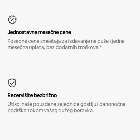
Jednostavne mesečne cene
Posebne cene smeštaja za izdavanje na duže i jedna
mesečna uplata, bez dodatnih troškova.*
Rezervišite bezbrižno
Utisci naše pouzdane zajednice gostiju i danonoćna
podrška tokom vašeg dužeg boravka.