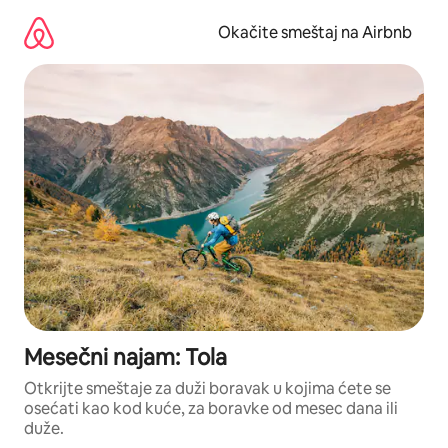
Pređi
na
Okačite smeštaj na Airbnb
sadržaj
Mesečni najam: Tola
Otkrijte smeštaje za duži boravak u kojima ćete se
osećati kao kod kuće, za boravke od mesec dana ili
duže.