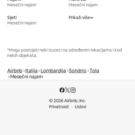
Mesečni najam
Mesečni najam
Sijetl
Prikaži više
Mesečni najam
*Mogu postojati neki izuzeci na određenim lokacijama i kod
nekih objekata.
Airbnb
Italija
Lombardija
Sondrio
Tola
Mesečni najam
© 2026 Airbnb, Inc.
Privatnost
Uslovi