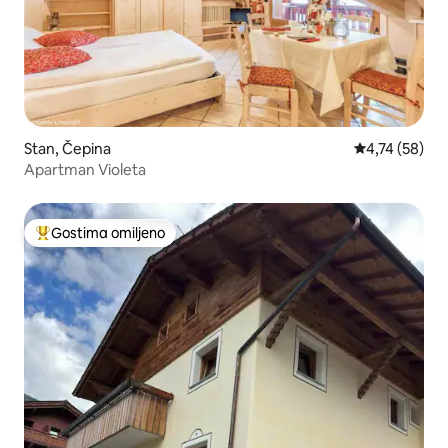
Stan, Čepina
Prosečna ocen
4,74 (58)
Apartman Violeta
Gostima omiljeno
Najuspešniji među gostima omiljenim