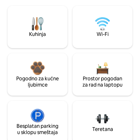
Kuhinja
Wi-Fi
Pogodno za kućne
Prostor pogodan
ljubimce
za rad na laptopu
Besplatan parking
Teretana
u sklopu smeštaja