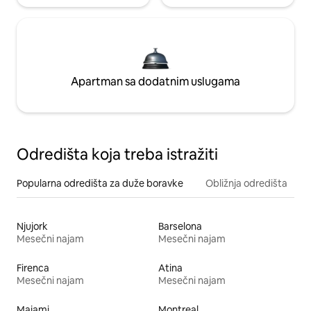
Apartman sa dodatnim uslugama
Odredišta koja treba istražiti
Popularna odredišta za duže boravke
Obližnja odredišta
Njujork
Barselona
Mesečni najam
Mesečni najam
Firenca
Atina
Mesečni najam
Mesečni najam
Majami
Montreal