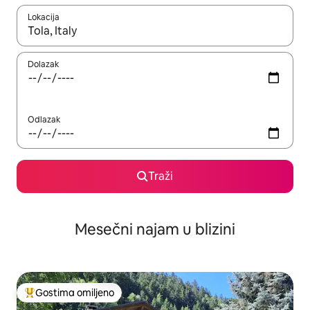
Lokacija
Kad su rezultati dostupni, možete da se krećete kroz njih pomoću
Dolazak
Odlazak
Traži
Mesečni najam u blizini
Gostima omiljeno
Najuspešniji među gostima omiljenim