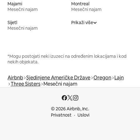
Majami
Montreal
Mesečni najam
Mesečni najam
Sijetl
Prikaži više
Mesečni najam
*Mogu postojati neki izuzeci na određenim lokacijama i kod
nekih objekata.
Airbnb
Sjedinjene Američke Države
Oregon
Lajn
Three Sisters
Mesečni najam
© 2026 Airbnb, Inc.
Privatnost
Uslovi