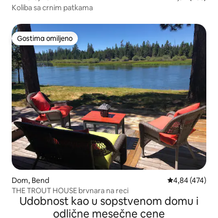
Koliba sa crnim patkama
Gostima omiljeno
Gostima omiljeno
Dom, Bend
Prosečna ocena
4,84 (474)
THE TROUT HOUSE brvnara na reci
Udobnost kao u sopstvenom domu i
odlične mesečne cene