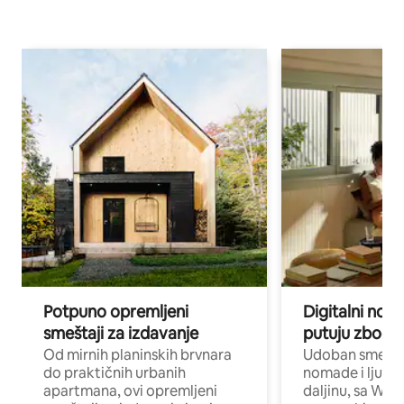
Potpuno opremljeni
Digitalni nomad
smeštaji za izdavanje
putuju zbog p
Od mirnih planinskih brvnara
Udoban smeštaj
do praktičnih urbanih
nomade i ljude 
apartmana, ovi opremljeni
daljinu, sa Wi-