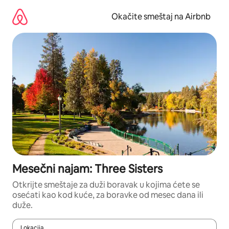
Pređi
na
Okačite smeštaj na Airbnb
sadržaj
Mesečni najam: Three Sisters
Otkrijte smeštaje za duži boravak u kojima ćete se
osećati kao kod kuće, za boravke od mesec dana ili
duže.
Lokacija