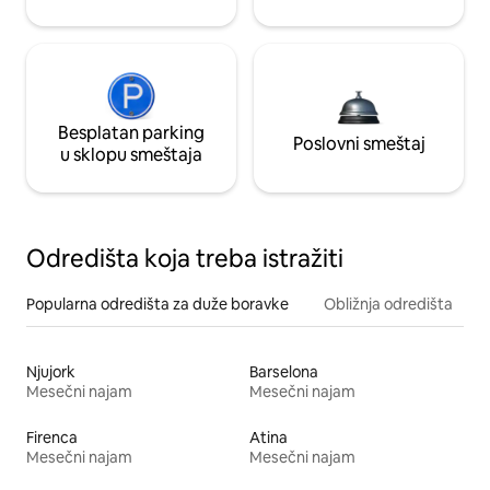
Besplatan parking
Poslovni smeštaj
u sklopu smeštaja
Odredišta koja treba istražiti
Popularna odredišta za duže boravke
Obližnja odredišta
Njujork
Barselona
Mesečni najam
Mesečni najam
Firenca
Atina
Mesečni najam
Mesečni najam