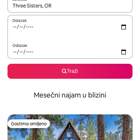
Kad su rezultati dostupni, možete da se krećete kroz njih pomoću
Dolazak
Odlazak
Traži
Mesečni najam u blizini
Gostima omiljeno
Gostima omiljeno