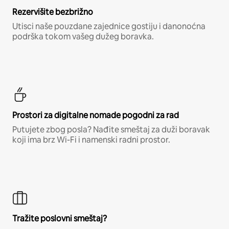
Rezervišite bezbrižno
Utisci naše pouzdane zajednice gostiju i danonoćna
podrška tokom vašeg dužeg boravka.
Prostori za digitalne nomade pogodni za rad
Putujete zbog posla? Nađite smeštaj za duži boravak
koji ima brz Wi-Fi i namenski radni prostor.
Tražite poslovni smeštaj?