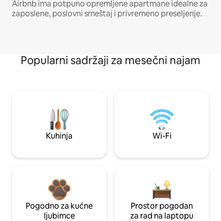
Airbnb ima potpuno opremljene apartmane idealne za
zaposlene, poslovni smeštaj i privremeno preseljenje.
Popularni sadržaji za mesečni najam
Kuhinja
Wi-Fi
Pogodno za kućne
Prostor pogodan
ljubimce
za rad na laptopu