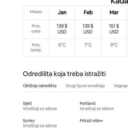
Kada 
Mesec
Jan
Feb
Mar
139 $
139 $
151 $
Pros.
cena
USD
USD
USD
6°C
7°C
9°C
Pros.
temp.
Odredišta koja treba istražiti
Obližnja odredišta
Drugi tipovi smeštaja
Najpopu
Sijetl
Portland
Smeštaji za odmor
Smeštaji za odmor
Surrey
Prikaži više
Smeštaji za odmor