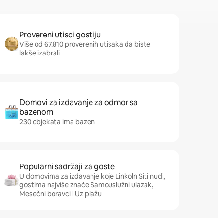
Provereni utisci gostiju
Više od 67.810 proverenih utisaka da biste
lakše izabrali
Domovi za izdavanje za odmor sa
bazenom
230 objekata ima bazen
Popularni sadržaji za goste
U domovima za izdavanje koje Linkoln Siti nudi,
gostima najviše znače Samouslužni ulazak,
Mesečni boravci i Uz plažu