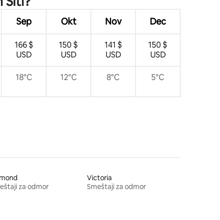
 Siti?
Sep
Okt
Nov
Dec
166 $
150 $
141 $
150 $
USD
USD
USD
USD
18°C
12°C
8°C
5°C
čmond
Victoria
štaji za odmor
Smeštaji za odmor