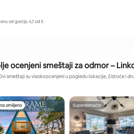
cenu od gostiju 4,7 od 5
lje ocenjeni smeštaji za odmor – Linkol
Ovi smeštaji su visokoocenjeni u pogledu lokacije, čistoće i dr
ma omiljeno
Superdomaćin
niji među gostima omiljenim
Superdomaćin