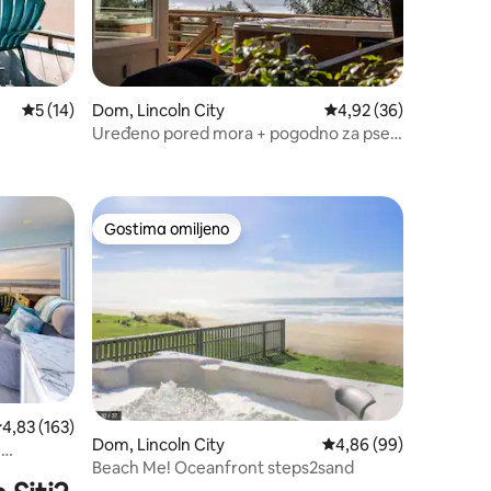
Prosečna ocena 5 od 5, utisaka: 14
5 (14)
Dom, Lincoln City
Prosečna ocena 4,92 o
4,92 (36)
Uređeno pored mora + pogodno za pse +
đakuzi
Gostima omiljeno
ljenim
Gostima omiljeno
rosečna ocena 4,83 od 5, utisaka: 163
4,83 (163)
Dom, Lincoln City
Prosečna ocena 4,86 od
4,86 (99)
,
Beach Me! Oceanfront steps2sand
 okean