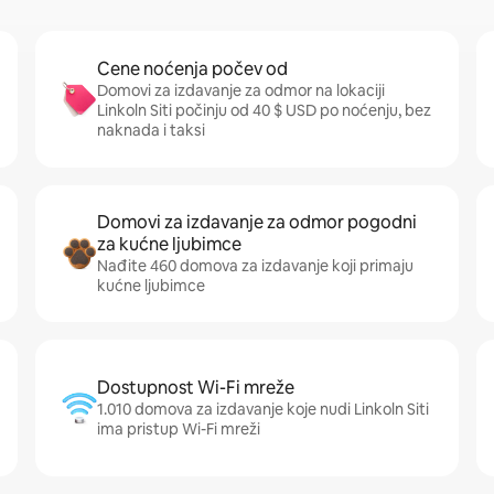
Cene noćenja počev od
Domovi za izdavanje za odmor na lokaciji
Linkoln Siti počinju od 40 $ USD po noćenju, bez
naknada i taksi
Domovi za izdavanje za odmor pogodni
za kućne ljubimce
Nađite 460 domova za izdavanje koji primaju
kućne ljubimce
Dostupnost Wi-Fi mreže
1.010 domova za izdavanje koje nudi Linkoln Siti
ima pristup Wi-Fi mreži