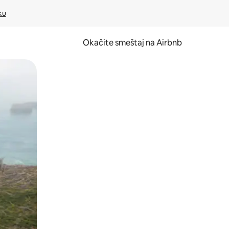
ku
Okačite smeštaj na Airbnb
 ili prevlačenjem.