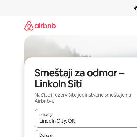
Pređi
na
sadržaj
Smeštaji za odmor –
Linkoln Siti
Nađite i rezervišite jedinstvene smeštaje na
Airbnb-u
Lokacija
Kad su rezultati dostupni, možete da se krećete kr
Dolazak