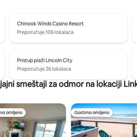
Chinook Winds Casino Resort
Preporučuje 106 lokalaca
Pristup plaži Lincoln City
Preporučuje 26 lokalaca
jajni smeštaji za odmor na lokaciji Link
ma omiljeno
Gostima omiljeno
niji među gostima omiljenim
Gostima omiljeno