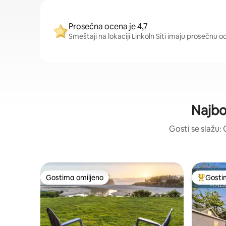
Prosečna ocena je 4,7
Smeštaji na lokaciji Linkoln Siti imaju prosečnu o
Najbo
Gosti se slažu: 
Gostima omiljeno
Gosti
Gostima omiljeno
Najuspeš