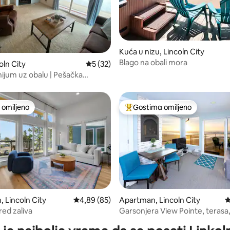
 5, utisaka: 46
Kuća u nizu, Lincoln City
Blago na obali mora
oln City
Prosečna ocena 5 od 5, utisaka: 32
5 (32)
jum uz obalu | Pešačka
 od plaže, prodavnica i
omiljeno
Gostima omiljeno
omiljeno
Najuspešniji među gostima omi
 5, utisaka: 75
 Lincoln City
Prosečna ocena 4,89 od 5, utisaka: 85
4,89 (85)
Apartman, Lincoln City
P
red zaliva
Garsonjera View Pointe, terasa
hidromasažna kada i pogled na