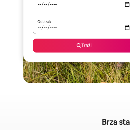
Odlazak
Traži
Brza sta