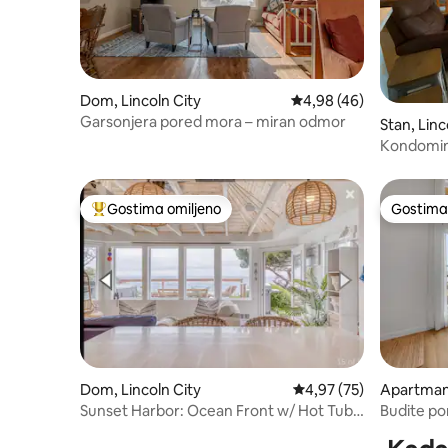
Dom, Lincoln City
Prosečna ocena 4,98 od
4,98 (46)
Garsonjera pored mora – miran odmor
Stan, Linc
Kondomini
udaljenost
restorana
Gostima omiljeno
Gostima 
Najuspešniji među gostima omiljenim
Gostima 
Dom, Lincoln City
Prosečna ocena 4,97 od
4,97 (75)
Apartman,
Sunset Harbor: Ocean Front w/ Hot Tub
Budite po
Pup Friendly