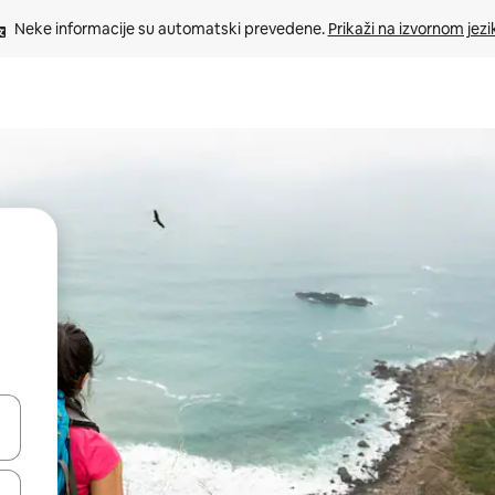
Neke informacije su automatski prevedene. 
Prikaži na izvornom jezi
oz njih pomoću strelica nagore i nadole, kao i da ih istražujte dodirom