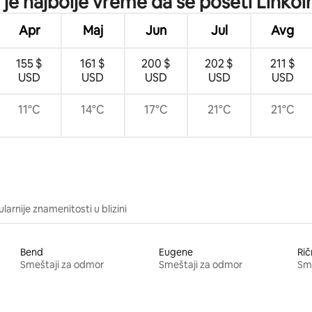
je najbolje vreme da se poseti Linkoln
Apr
Maj
Jun
Jul
Avg
155 $
161 $
200 $
202 $
211 $
USD
USD
USD
USD
USD
11°C
14°C
17°C
21°C
21°C
larnije znamenitosti u blizini
Bend
Eugene
Ri
Smeštaji za odmor
Smeštaji za odmor
Sme