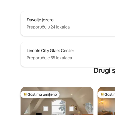
Đavolje jezero
Preporučuju 24 lokalca
Lincoln City Glass Center
Preporučuje 65 lokalaca
Drugi s
Gostima omiljeno
Gosti
Najuspešniji među gostima omiljenim
Najuspeš