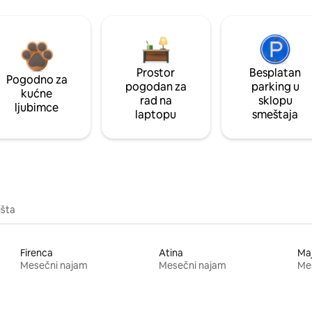
Prostor
Besplatan
Pogodno za
pogodan za
parking u
kućne
rad na
sklopu
ljubimce
laptopu
smeštaja
išta
Firenca
Atina
Ma
Mesečni najam
Mesečni najam
Me