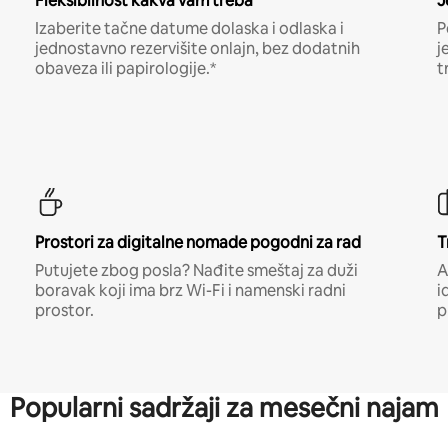
Fleksibilnost kakva vam treba
J
Izaberite tačne datume dolaska i odlaska i
P
jednostavno rezervišite onlajn, bez dodatnih
j
obaveza ili papirologije.*
t
Prostori za digitalne nomade pogodni za rad
T
Putujete zbog posla? Nađite smeštaj za duži
A
boravak koji ima brz Wi-Fi i namenski radni
i
prostor.
p
Popularni sadržaji za mesečni najam