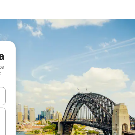
a
te
c
oz njih pomoću strelica nagore i nadole, kao i da ih istražujte dodirom