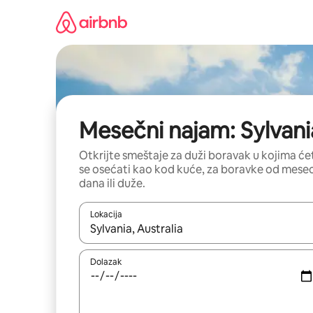
Pređi
na
sadržaj
Mesečni najam: Sylvani
Otkrijte smeštaje za duži boravak u kojima će
se osećati kao kod kuće, za boravke od mese
dana ili duže.
Lokacija
Kad su rezultati dostupni, možete da se krećete kr
Dolazak