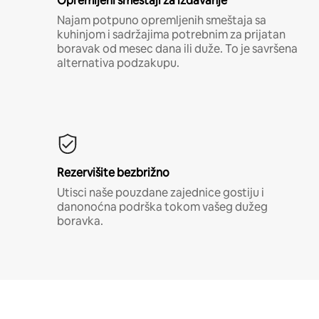
Opremljeni smeštaji za izdavanje
Najam potpuno opremljenih smeštaja sa
kuhinjom i sadržajima potrebnim za prijatan
boravak od mesec dana ili duže. To je savršena
alternativa podzakupu.
Rezervišite bezbrižno
Utisci naše pouzdane zajednice gostiju i
danonoćna podrška tokom vašeg dužeg
boravka.