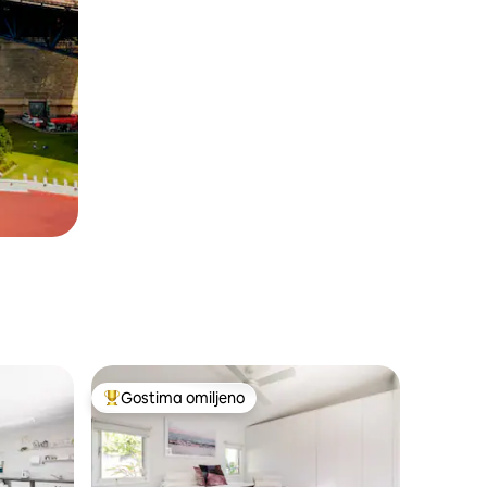
Gostima omiljeno
Najuspešniji među gostima omiljenim