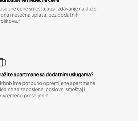
ednostavne mesečne cene
osebne cene smeštaja za izdavanje na duže i
edna mesečna uplata, bez dodatnih
roškova.*
ražite apartmane sa dodatnim uslugama?
irbnb ima potpuno opremljene apartmane
dealne za zaposlene, poslovni smeštaj i
rivremeno preseljenje.