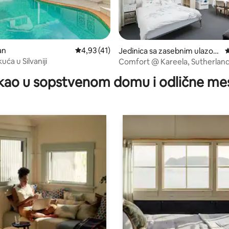
an
Prosečna ocena 4,93 od 5, utisaka: 41
4,93 (41)
Jedinica sa zasebnim ulazo
P
d 5, utisaka: 4
m, Kareela
uća u Silvaniji
Comfort @ Kareela, Sutherland
kao u sopstvenom domu i odlične me