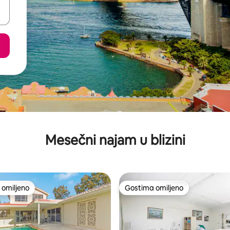
Mesečni najam u blizini
omiljeno
Gostima omiljeno
omiljeno
Gostima omiljeno