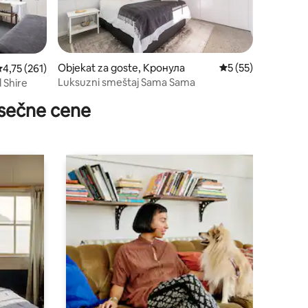
Objekat za goste, Кронула
Prosečna ocena 5 o
5 (55)
rosečna ocena 4,75 od 5, utisaka: 261
4,75 (261)
Luksuzni smeštaj Sama Sama
 Shire
sečne cene