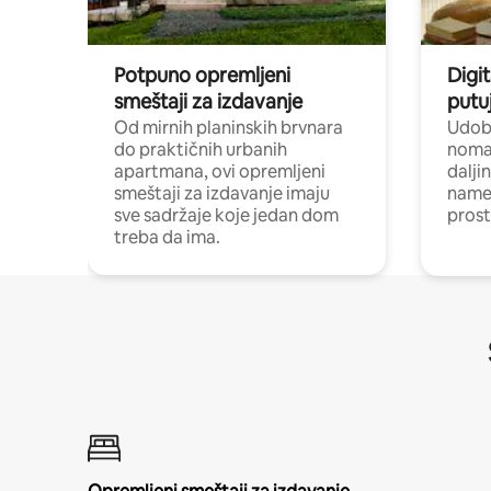
Potpuno opremljeni
Digit
smeštaji za izdavanje
putu
Od mirnih planinskih brvnara
Udoba
do praktičnih urbanih
nomad
apartmana, ovi opremljeni
dalji
smeštaji za izdavanje imaju
name
sve sadržaje koje jedan dom
pros
treba da ima.