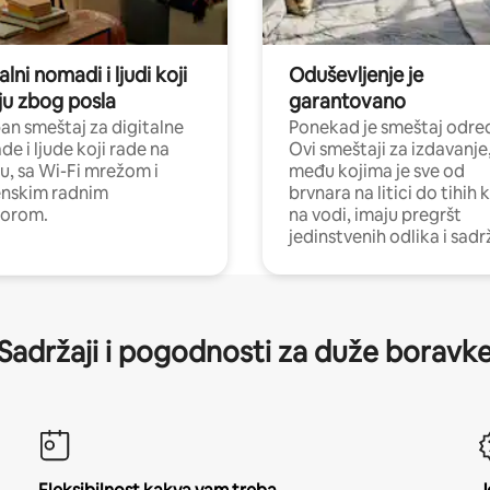
alni nomadi i ljudi koji
Oduševljenje je
ju zbog posla
garantovano
n smeštaj za digitalne
Ponekad je smeštaj odred
e i ljude koji rade na
Ovi smeštaji za izdavanje
nu, sa Wi-Fi mrežom i
među kojima je sve od
nskim radnim
brvnara na litici do tihih 
torom.
na vodi, imaju pregršt
jedinstvenih odlika i sadr
Sadržaji i pogodnosti za duže boravk