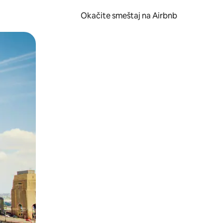
Okačite smeštaj na Airbnb
 ili prevlačenjem.