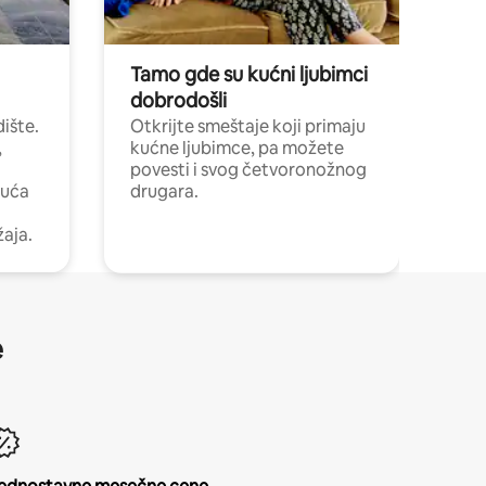
Tamo gde su kućni ljubimci
dobrodošli
ište.
Otkrijte smeštaje koji primaju
,
kućne ljubimce, pa možete
povesti i svog četvoronožnog
kuća
drugara.
žaja.
e