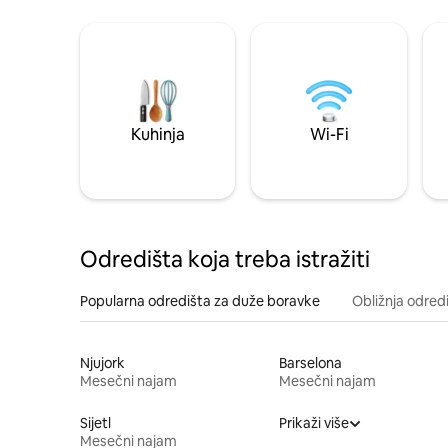
Kuhinja
Wi-Fi
Odredišta koja treba istražiti
Popularna odredišta za duže boravke
Obližnja odred
Njujork
Barselona
Mesečni najam
Mesečni najam
Sijetl
Prikaži više
Mesečni najam