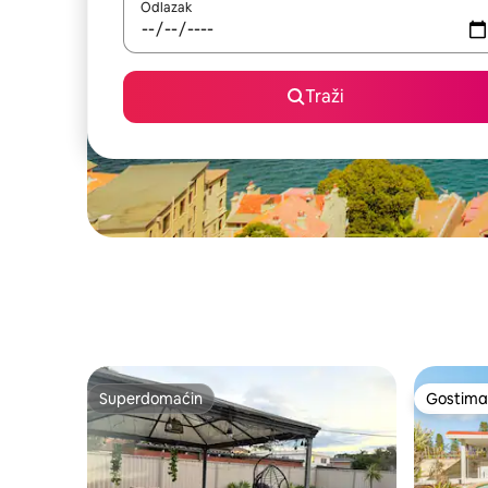
Odlazak
Traži
Superdomaćin
Gostima 
Superdomaćin
Gostima 