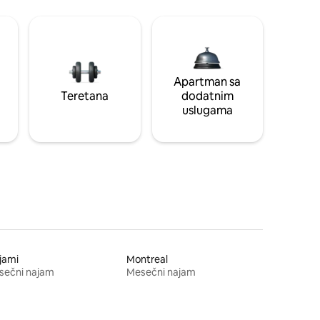
Apartman sa
Teretana
dodatnim
uslugama
jami
Montreal
sečni najam
Mesečni najam