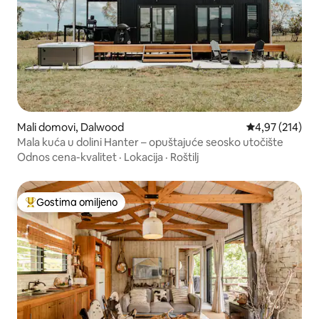
Mali domovi, Dalwood
Prosečna ocena
4,97 (214)
Mala kuća u dolini Hanter – opuštajuće seosko utočište
Odnos cena-kvalitet
·
Lokacija
·
Roštilj
Gostima omiljeno
Najuspešniji među gostima omiljenim