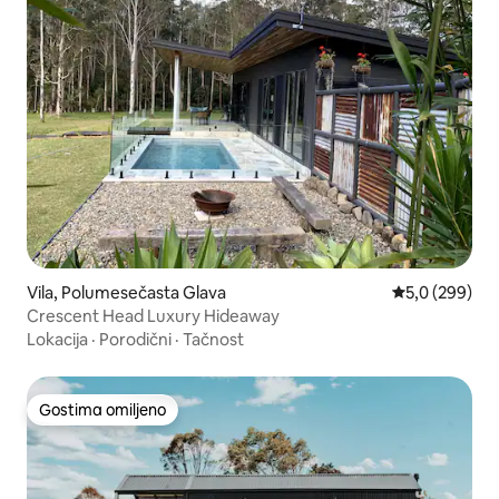
Vila, Polumesečasta Glava
Prosečna ocen
5,0 (299)
Crescent Head Luxury Hideaway
Lokacija
·
Porodični
·
Tačnost
Gostima omiljeno
Gostima omiljeno