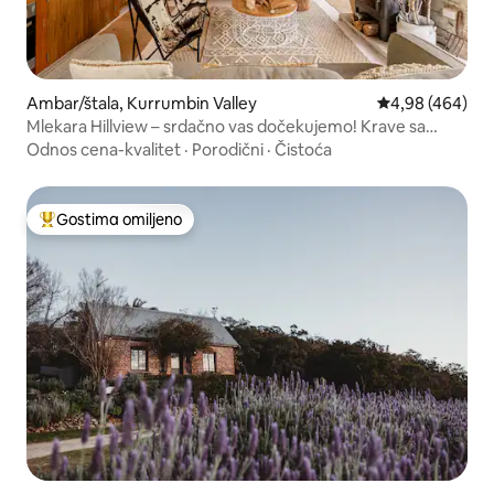
Ambar/štala, Kurrumbin Valley
Prosečna ocena 
4,98 (464)
Mlekara Hillview – srdačno vas dočekujemo! Krave sa
farme u visoravnima
Odnos cena-kvalitet
·
Porodični
·
Čistoća
Gostima omiljeno
Najuspešniji među gostima omiljenim