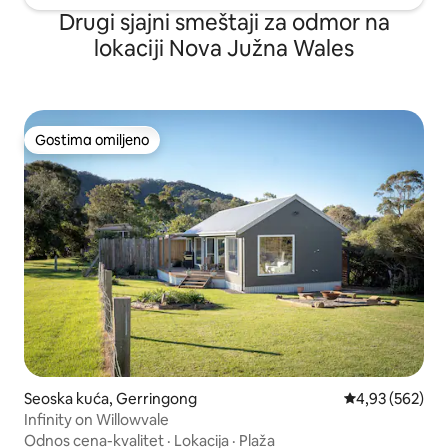
Drugi sjajni smeštaji za odmor na
lokaciji Nova Južna Wales
Gostima omiljeno
Gostima omiljeno
Seoska kuća, Gerringong
Prosečna ocena
4,93 (562)
Infinity on Willowvale
Odnos cena-kvalitet
·
Lokacija
·
Plaža