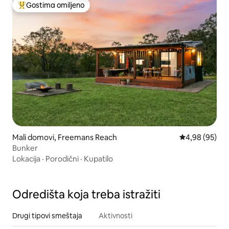
Gostima omiljeno
Najuspešniji među gostima omiljenim
Mali domovi, Freemans Reach
Prosečna ocen
4,98 (95)
Bunker
Lokacija
·
Porodični
·
Kupatilo
Odredišta koja treba istražiti
Drugi tipovi smeštaja
Aktivnosti