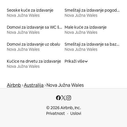
Seoske kuće za izdavanje
Smeštaji za izdavanje pogodni za kućne ljubimce
Nova Južna Wales
Nova Južna Wales
Domovi za izdavanje sa WC šoljom prilagođenom posebnim potrebama po visini
Male kuće za izdavanje
Nova Južna Wales
Nova Južna Wales
Domovi za izdavanje uz obalu
Smeštaji za izdavanje sa bazenom
Nova Južna Wales
Nova Južna Wales
Kućice na drvetu za izdavanje
Prikaži više
Nova Južna Wales
Airbnb
Australija
Nova Južna Wales
© 2026 Airbnb, Inc.
Privatnost
Uslovi