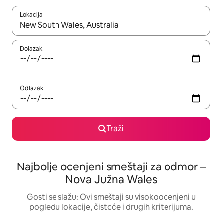
Lokacija
Kad su rezultati dostupni, možete da se krećete kroz njih pomoću
Dolazak
Odlazak
Traži
Najbolje ocenjeni smeštaji za odmor –
Nova Južna Wales
Gosti se slažu: Ovi smeštaji su visokoocenjeni u
pogledu lokacije, čistoće i drugih kriterijuma.