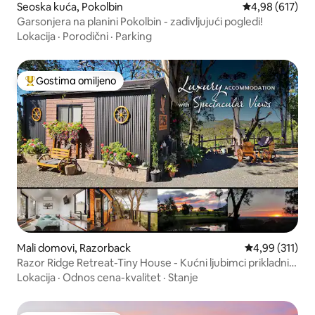
Seoska kuća, Pokolbin
Prosečna ocena
4,98 (617)
Garsonjera na planini Pokolbin - zadivljujući pogledi!
Lokacija
·
Porodični
·
Parking
Gostima omiljeno
Najuspešniji među gostima omiljenim
Mali domovi, Razorback
Prosečna ocena
4,99 (311)
Razor Ridge Retreat-Tiny House - Kućni ljubimci prikladni
za kućne ljubimce
Lokacija
·
Odnos cena-kvalitet
·
Stanje