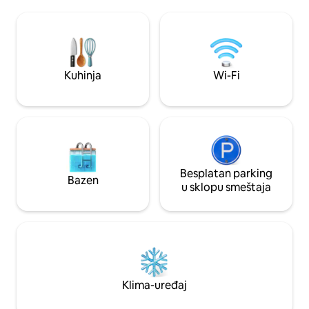
padaju na zemlju. Naša minijaturna kuća
tokom perioda visoke opasnosti od
nudi sporiji ritam 
požara. Djeca od 2 do 12 godina ili bebe
solarnom energijom
0-2 godine nijesu prihvaćena. Kućni
potrebno za neza
ljubimci nijesu dozvoljeni.)
uključujući kupat
biste se mogli kup
Kuhinja
Wi-Fi
Besplatan parking
Bazen
u sklopu smeštaja
Klima-uređaj