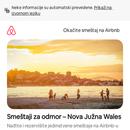
Pređi
Neke informacije su automatski prevedene. 
Prikaži na 
na
izvornom jeziku
sadržaj
Okačite smeštaj na Airbnb
Smeštaji za odmor – Nova Južna Wales
Nađite i rezervišite jedinstvene smeštaje na Airbnb-u