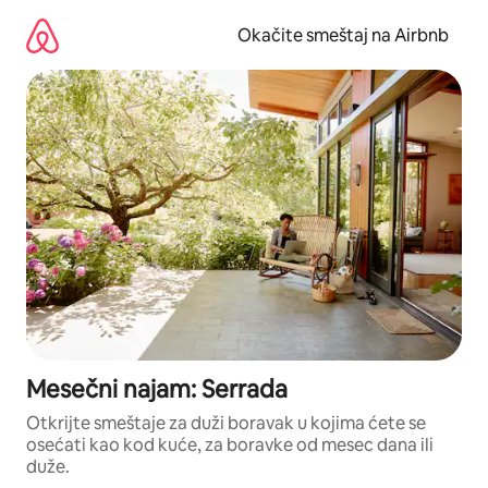
Pređi
na
Okačite smeštaj na Airbnb
sadržaj
Mesečni najam: Serrada
Otkrijte smeštaje za duži boravak u kojima ćete se
osećati kao kod kuće, za boravke od mesec dana ili
duže.