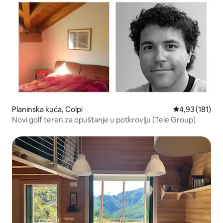
Planinska kuća, Colpi
Prosečna ocena
4,93 (181)
Novi golf teren za opuštanje u potkrovlju (Tele Group)