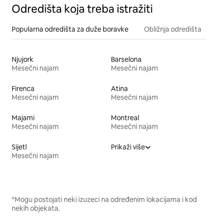
Odredišta koja treba istražiti
Popularna odredišta za duže boravke
Obližnja odredišta
Njujork
Barselona
Mesečni najam
Mesečni najam
Firenca
Atina
Mesečni najam
Mesečni najam
Majami
Montreal
Mesečni najam
Mesečni najam
Sijetl
Prikaži više
Mesečni najam
*Mogu postojati neki izuzeci na određenim lokacijama i kod
nekih objekata.