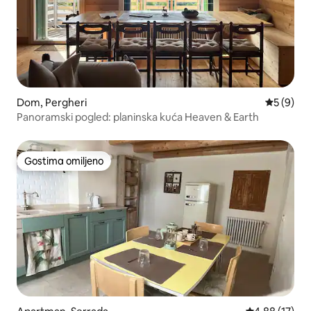
Dom, Pergheri
Prosečna 
5 (9)
Panoramski pogled: planinska kuća Heaven & Earth
Gostima omiljeno
Gostima omiljeno