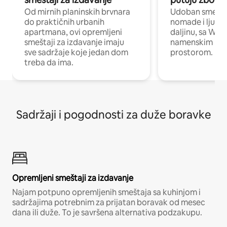
Od mirnih planinskih brvnara
Udoban smeštaj
do praktičnih urbanih
nomade i ljude 
apartmana, ovi opremljeni
daljinu, sa Wi-
smeštaji za izdavanje imaju
namenskim ra
sve sadržaje koje jedan dom
prostorom.
treba da ima.
Sadržaji i pogodnosti za duže boravke
Opremljeni smeštaji za izdavanje
Najam potpuno opremljenih smeštaja sa kuhinjom i
sadržajima potrebnim za prijatan boravak od mesec
dana ili duže. To je savršena alternativa podzakupu.