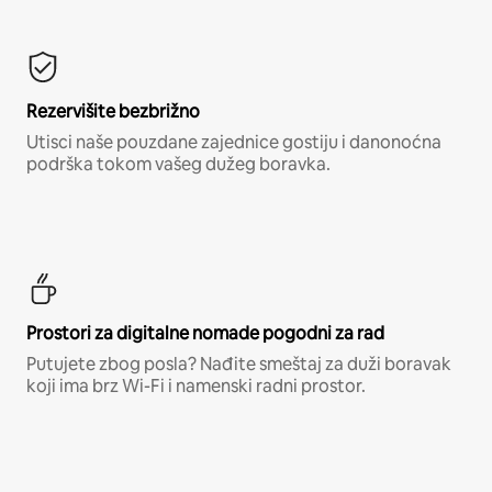
Rezervišite bezbrižno
Utisci naše pouzdane zajednice gostiju i danonoćna
podrška tokom vašeg dužeg boravka.
Prostori za digitalne nomade pogodni za rad
Putujete zbog posla? Nađite smeštaj za duži boravak
koji ima brz Wi-Fi i namenski radni prostor.