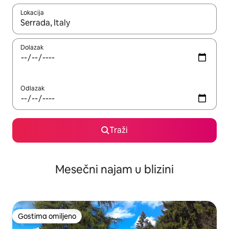
Lokacija
Kad su rezultati dostupni, možete da se krećete kroz njih pomoću
Dolazak
Odlazak
Traži
Mesečni najam u blizini
Gostima omiljeno
Gostima omiljeno