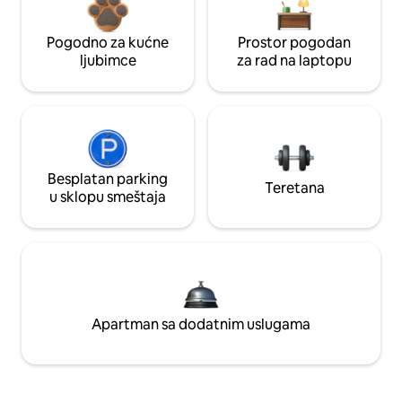
Pogodno za kućne
Prostor pogodan
ljubimce
za rad na laptopu
Besplatan parking
Teretana
u sklopu smeštaja
Apartman sa dodatnim uslugama