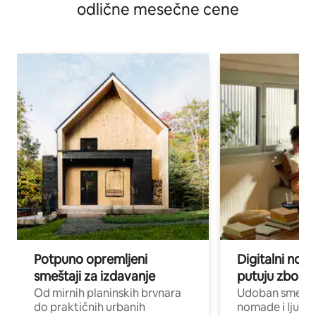
odlične mesečne cene
Potpuno opremljeni
Digitalni nomad
smeštaji za izdavanje
putuju zbog p
Od mirnih planinskih brvnara
Udoban smeštaj
do praktičnih urbanih
nomade i ljude 