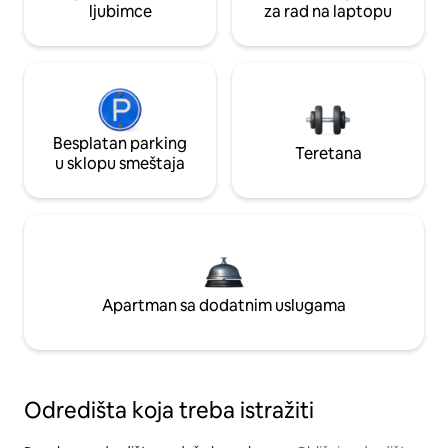
ljubimce
za rad na laptopu
Besplatan parking
Teretana
u sklopu smeštaja
Apartman sa dodatnim uslugama
Odredišta koja treba istražiti