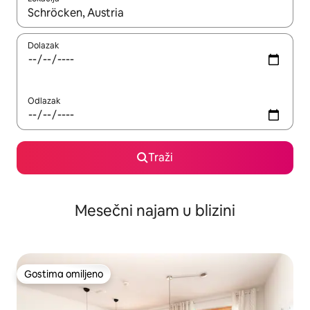
Kad su rezultati dostupni, možete da se krećete kroz njih pomoću
Dolazak
Odlazak
Traži
Mesečni najam u blizini
Gostima omiljeno
Gostima omiljeno