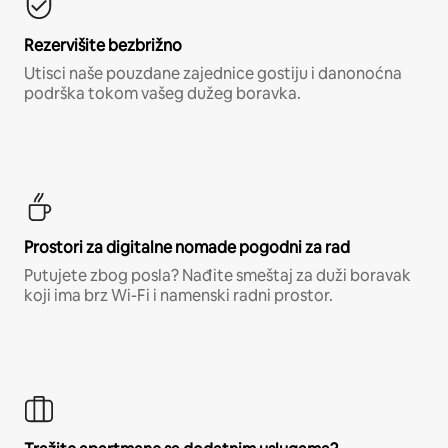
Rezervišite bezbrižno
Utisci naše pouzdane zajednice gostiju i danonoćna
podrška tokom vašeg dužeg boravka.
Prostori za digitalne nomade pogodni za rad
Putujete zbog posla? Nađite smeštaj za duži boravak
koji ima brz Wi-Fi i namenski radni prostor.