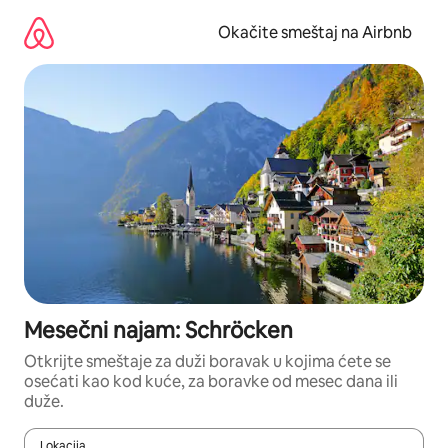
Pređi
na
Okačite smeštaj na Airbnb
sadržaj
Mesečni najam: Schröcken
Otkrijte smeštaje za duži boravak u kojima ćete se
osećati kao kod kuće, za boravke od mesec dana ili
duže.
Lokacija