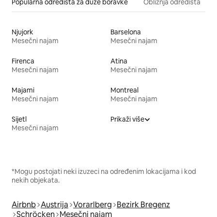
Popularna odredišta za duže boravke
Obližnja odredišta
Njujork
Barselona
Mesečni najam
Mesečni najam
Firenca
Atina
Mesečni najam
Mesečni najam
Majami
Montreal
Mesečni najam
Mesečni najam
Sijetl
Prikaži više
Mesečni najam
*Mogu postojati neki izuzeci na određenim lokacijama i kod
nekih objekata.
Airbnb
Austrija
Vorarlberg
Bezirk Bregenz
Schröcken
Mesečni najam