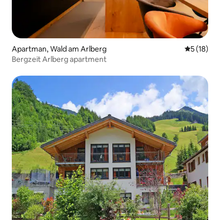
Apartman, Wald am Arlberg
Prosečna o
5 (18)
Bergzeit Arlberg apartment