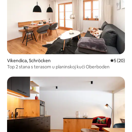
Vikendica, Schröcken
Prosečna o
5 (20)
Top 2 stana s terasom u planinskoj kući Oberboden