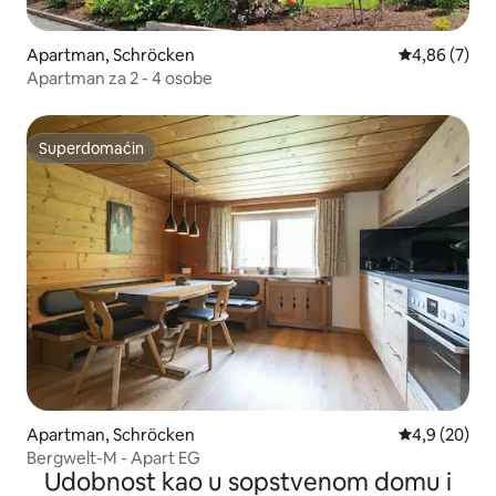
Apartman, Schröcken
Prosečna oce
4,86 (7)
Apartman za 2 - 4 osobe
Superdomaćin
Superdomaćin
Apartman, Schröcken
Prosečna oce
4,9 (20)
Bergwelt-M - Apart EG
Udobnost kao u sopstvenom domu i