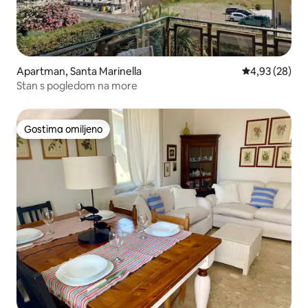
Apartman, Santa Marinella
Prosečna ocen
4,93 (28)
Stan s pogledom na more
Gostima omiljeno
Gostima omiljeno