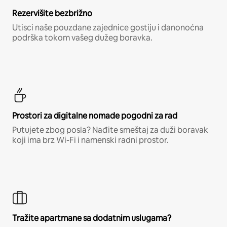
Rezervišite bezbrižno
Utisci naše pouzdane zajednice gostiju i danonoćna
podrška tokom vašeg dužeg boravka.
Prostori za digitalne nomade pogodni za rad
Putujete zbog posla? Nađite smeštaj za duži boravak
koji ima brz Wi-Fi i namenski radni prostor.
Tražite apartmane sa dodatnim uslugama?