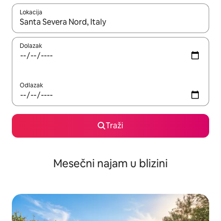
Lokacija
Kad su rezultati dostupni, možete da se krećete kroz njih pomoću
Dolazak
Odlazak
Traži
Mesečni najam u blizini