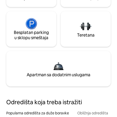
Besplatan parking
Teretana
u sklopu smeštaja
Apartman sa dodatnim uslugama
Odredišta koja treba istražiti
Popularna odredišta za duže boravke
Obližnja odredišta