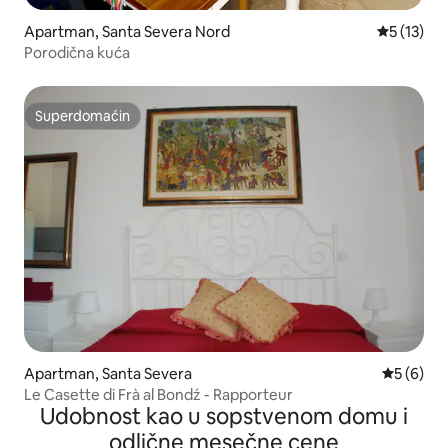
Apartman, Santa Severa Nord
Prosečna o
5 (13)
Porodična kuća
Superdomaćin
Superdomaćin
Apartman, Santa Severa
Prosečna 
5 (6)
Le Casette di Frà al Bondź - Rapporteur
Udobnost kao u sopstvenom domu i
odlične mesečne cene