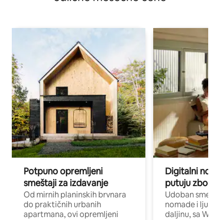
Potpuno opremljeni
Digitalni nomad
smeštaji za izdavanje
putuju zbog p
Od mirnih planinskih brvnara
Udoban smeštaj
do praktičnih urbanih
nomade i ljude 
apartmana, ovi opremljeni
daljinu, sa Wi-