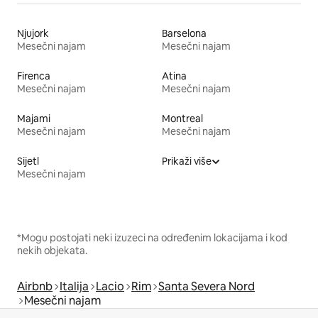
Njujork
Barselona
Mesečni najam
Mesečni najam
Firenca
Atina
Mesečni najam
Mesečni najam
Majami
Montreal
Mesečni najam
Mesečni najam
Sijetl
Prikaži više
Mesečni najam
*Mogu postojati neki izuzeci na određenim lokacijama i kod
nekih objekata.
Airbnb
Italija
Lacio
Rim
Santa Severa Nord
Mesečni najam