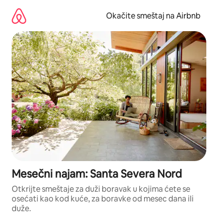
Pređi
na
Okačite smeštaj na Airbnb
sadržaj
Mesečni najam: Santa Severa Nord
Otkrijte smeštaje za duži boravak u kojima ćete se
osećati kao kod kuće, za boravke od mesec dana ili
duže.