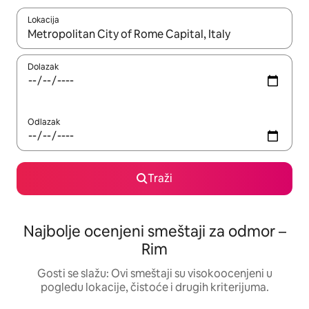
Lokacija
Kad su rezultati dostupni, možete da se krećete kroz njih pomoću
Dolazak
Odlazak
Traži
Najbolje ocenjeni smeštaji za odmor –
Rim
Gosti se slažu: Ovi smeštaji su visokoocenjeni u
pogledu lokacije, čistoće i drugih kriterijuma.