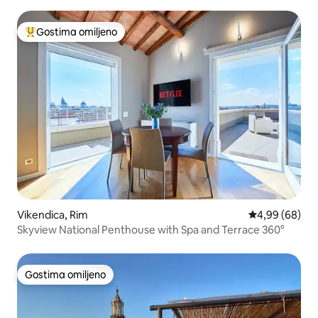
Gostima omiljeno
Najuspešniji među gostima omiljenim
Vikendica, Rim
Prosečna ocena
4,99 (68)
Skyview National Penthouse with Spa and Terrace 360°
Gostima omiljeno
Gostima omiljeno