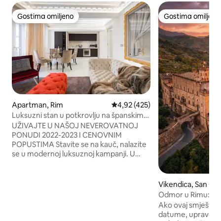
Gostima omiljeno
Gostima omiljeno
Gostima omiljeno
Gostima omiljeno
Apartman, Rim
Prosečna ocena 4,92 od 5, utisa
4,92 (425)
Luksuzni stan u potkrovlju na španskim
stepenicama
UŽIVAJTE U NAŠOJ NEVEROVATNOJ
PONUDI 2022-2023 I CENOVNIM
POPUSTIMA Stavite se na kauč, nalazite
se u modernoj luksuznoj kampanji. U
ovom luksuznom penthausu,
smještenom odmah pored palate
Hčrmes i koji stoji između Palaco Fendi i
Vikendica, San Gr
Palaco Valentino, doživećete luksuz koji
Sassola
Odmor u Rimu: rom
nikada prije nije viđen: stan u stilu Fendi,
kreveta u zidovim
Ako ovaj smještaj 
uključujući kuhinju od krokodilske
datume, upravo sa
tkanine, maxi-Jacuzzi kadu, vrhunski