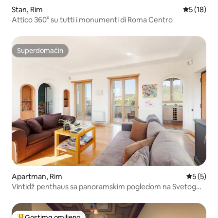
Stan, Rim
Prosečna o
5 (18)
Attico 360° su tutti i monumenti di Roma Centro
Superdomaćin
Superdomaćin
Apartman, Rim
Prosečna 
5 (5)
Vintidž penthaus sa panoramskim pogledom na Svetog
Petra
Gostima omiljeno