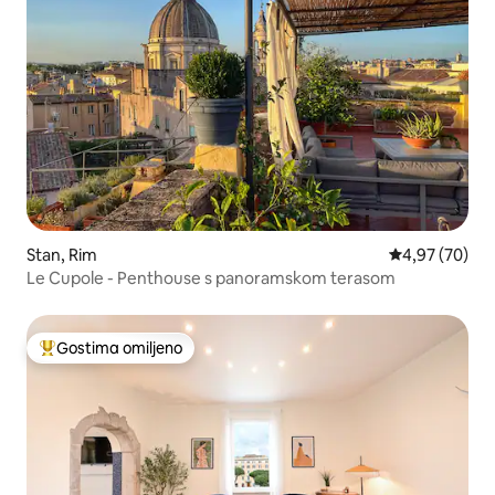
Stan, Rim
Prosečna ocen
4,97 (70)
Le Cupole - Penthouse s panoramskom terasom
Gostima omiljeno
Najuspešniji među gostima omiljenim