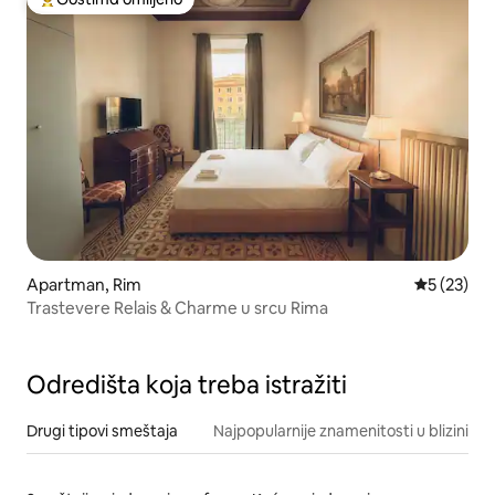
Najuspešniji među gostima omiljenim
Apartman, Rim
Prosečna o
5 (23)
Trastevere Relais & Charme u srcu Rima
Odredišta koja treba istražiti
Drugi tipovi smeštaja
Najpopularnije znamenitosti u blizini