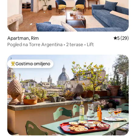
Apartman, Rim
Prosečna o
5 (29)
Pogled na Torre Argentina • 2 terase • Lift
Gostima omiljeno
Najuspešniji među gostima omiljenim