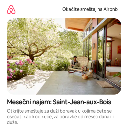
Pređi
na
Okačite smeštaj na Airbnb
sadržaj
Mesečni najam: Saint-Jean-aux-Bois
Otkrijte smeštaje za duži boravak u kojima ćete se
osećati kao kod kuće, za boravke od mesec dana ili
duže.