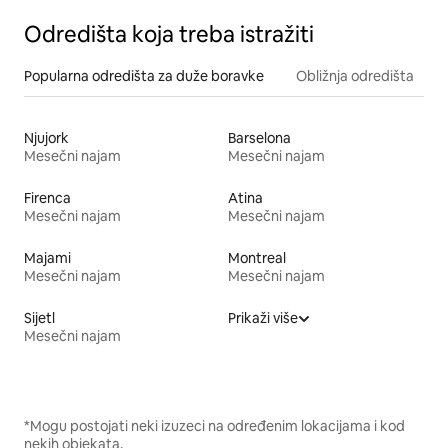
Odredišta koja treba istražiti
Popularna odredišta za duže boravke
Obližnja odredišta
Njujork
Barselona
Mesečni najam
Mesečni najam
Firenca
Atina
Mesečni najam
Mesečni najam
Majami
Montreal
Mesečni najam
Mesečni najam
Sijetl
Prikaži više
Mesečni najam
*Mogu postojati neki izuzeci na određenim lokacijama i kod
nekih objekata.