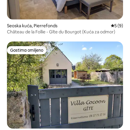
Seoska kuća, Pierrefonds
Prosečna 
5 (9)
Château de la Follie - Gîte du Bourgot (Kuća za odmor)
Gostima omiljeno
Gostima omiljeno