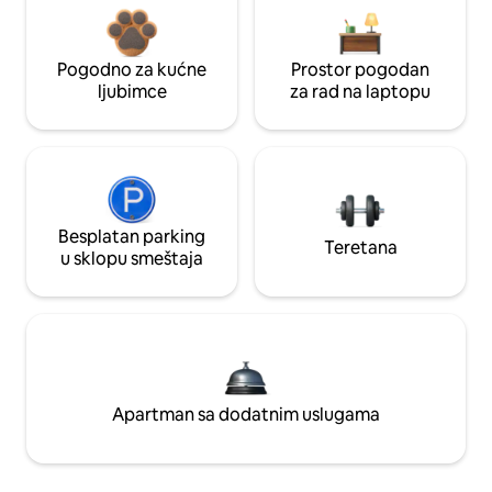
Pogodno za kućne
Prostor pogodan
ljubimce
za rad na laptopu
Besplatan parking
Teretana
u sklopu smeštaja
Apartman sa dodatnim uslugama