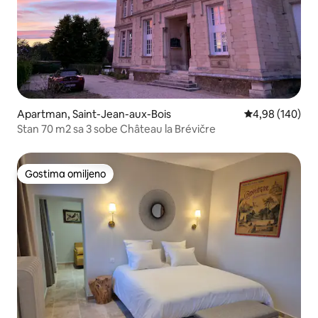
Apartman, Saint-Jean-aux-Bois
Prosečna ocena
4,98 (140)
Stan 70 m2 sa 3 sobe Château la Brévičre
Gostima omiljeno
Gostima omiljeno