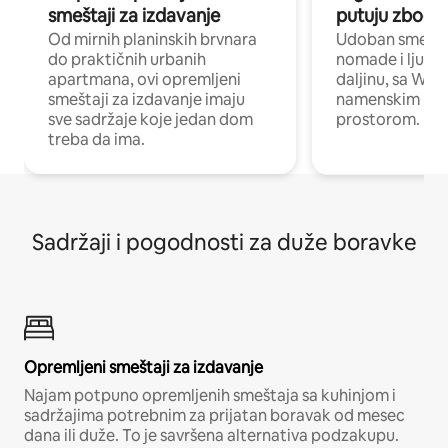
smeštaji za izdavanje
putuju zbog p
Od mirnih planinskih brvnara
Udoban smeštaj
do praktičnih urbanih
nomade i ljude 
apartmana, ovi opremljeni
daljinu, sa Wi-
smeštaji za izdavanje imaju
namenskim ra
sve sadržaje koje jedan dom
prostorom.
treba da ima.
Sadržaji i pogodnosti za duže boravke
Opremljeni smeštaji za izdavanje
Najam potpuno opremljenih smeštaja sa kuhinjom i
sadržajima potrebnim za prijatan boravak od mesec
dana ili duže. To je savršena alternativa podzakupu.