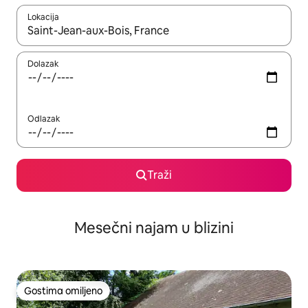
Lokacija
Kad su rezultati dostupni, možete da se krećete kroz njih pomoću
Dolazak
Odlazak
Traži
Mesečni najam u blizini
Gostima omiljeno
Gostima omiljeno