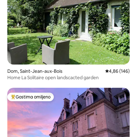
Dom, Saint-Jean-aux-Bois
Prosečna ocena
4,86 (146)
Home La Solitaire open landscacted garden
Gostima omiljeno
Najuspešniji među gostima omiljenim