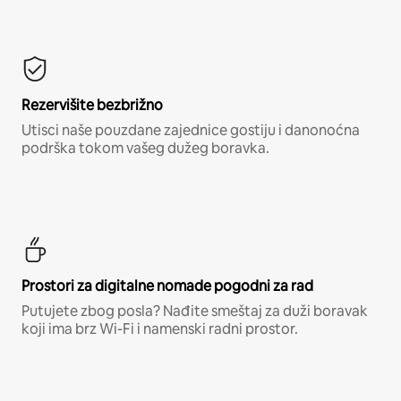
Rezervišite bezbrižno
Utisci naše pouzdane zajednice gostiju i danonoćna
podrška tokom vašeg dužeg boravka.
Prostori za digitalne nomade pogodni za rad
Putujete zbog posla? Nađite smeštaj za duži boravak
koji ima brz Wi-Fi i namenski radni prostor.