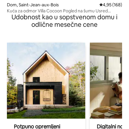
Dom, Saint-Jean-aux-Bois
Prosečna ocena
4,95 (168)
Kuća za odmor Villa Cocoon Pogled na šumu Usred
Udobnost kao u sopstvenom domu i
prirode
odlične mesečne cene
Potpuno opremljeni
Digitalni nomad