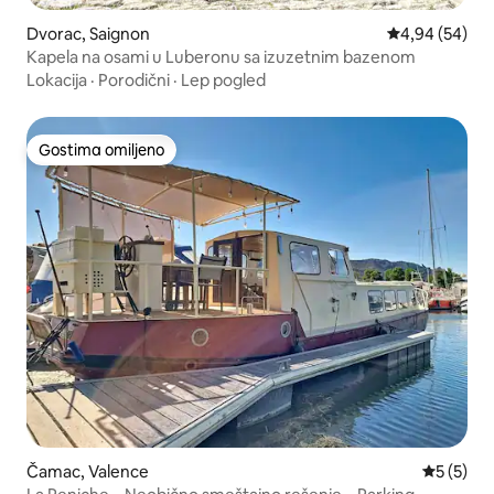
Dvorac, Saignon
Prosečna ocen
4,94 (54)
Kapela na osami u Luberonu sa izuzetnim bazenom
Lokacija
·
Porodični
·
Lep pogled
Gostima omiljeno
Gostima omiljeno
Čamac, Valence
Prosečna 
5 (5)