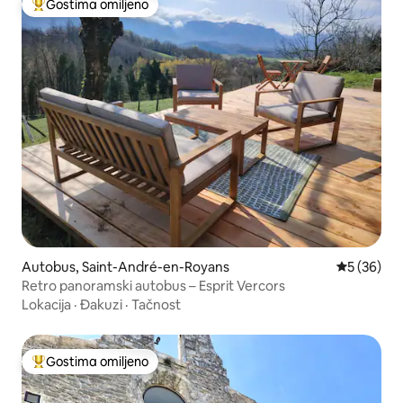
Gostima omiljeno
Najuspešniji među gostima omiljenim
Autobus, Saint-André-en-Royans
Prosečna o
5 (36)
Retro panoramski autobus – Esprit Vercors
Lokacija
·
Đakuzi
·
Tačnost
Gostima omiljeno
Najuspešniji među gostima omiljenim