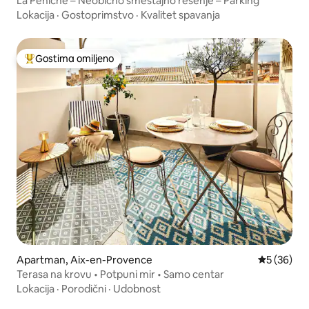
La Peniche – Neobično smeštajno rešenje – Parking
Lokacija
·
Gostoprimstvo
·
Kvalitet spavanja
Gostima omiljeno
Najuspešniji među gostima omiljenim
Apartman, Aix-en-Provence
Prosečna o
5 (36)
Terasa na krovu • Potpuni mir • Samo centar
Lokacija
·
Porodični
·
Udobnost