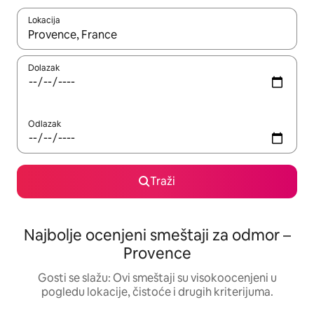
Lokacija
Kad su rezultati dostupni, možete da se krećete kroz njih pomoću
Dolazak
Odlazak
Traži
Najbolje ocenjeni smeštaji za odmor –
Provence
Gosti se slažu: Ovi smeštaji su visokoocenjeni u
pogledu lokacije, čistoće i drugih kriterijuma.