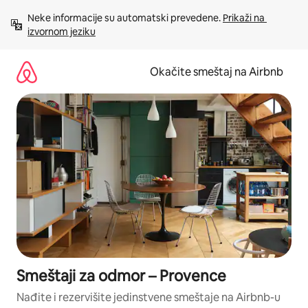
Pređi
Neke informacije su automatski prevedene. 
Prikaži na 
na
izvornom jeziku
sadržaj
Okačite smeštaj na Airbnb
Smeštaji za odmor – Provence
Nađite i rezervišite jedinstvene smeštaje na Airbnb-u