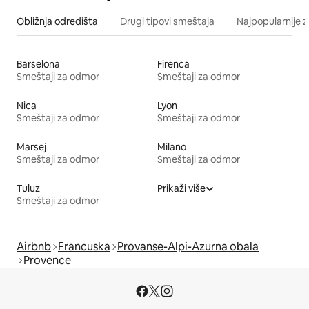
Obližnja odredišta
Drugi tipovi smeštaja
Najpopularnije z
Barselona
Firenca
Smeštaji za odmor
Smeštaji za odmor
Nica
Lyon
Smeštaji za odmor
Smeštaji za odmor
Marsej
Milano
Smeštaji za odmor
Smeštaji za odmor
Tuluz
Prikaži više
Smeštaji za odmor
Airbnb
Francuska
Provanse-Alpi-Azurna obala
Provence