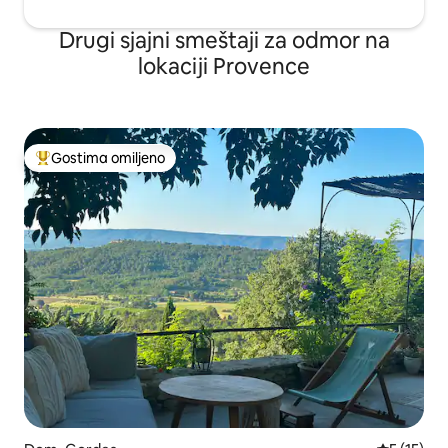
Drugi sjajni smeštaji za odmor na
lokaciji Provence
Gostima omiljeno
Najuspešniji među gostima omiljenim