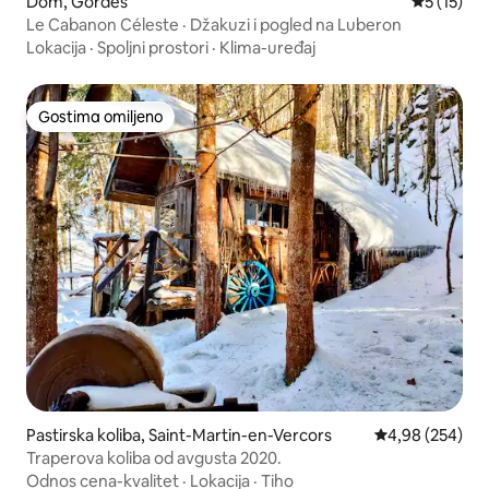
Dom, Gordes
Prosečna o
5 (15)
Le Cabanon Céleste · Džakuzi i pogled na Luberon
Lokacija
·
Spoljni prostori
·
Klima-uređaj
Gostima omiljeno
Gostima omiljeno
Pastirska koliba, Saint-Martin-en-Vercors
Prosečna ocena 
4,98 (254)
Traperova koliba od avgusta 2020.
Odnos cena-kvalitet
·
Lokacija
·
Tiho