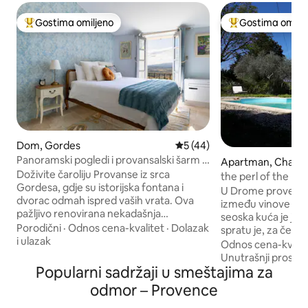
Gostima omiljeno
Gostima omilje
Najuspešniji među gostima omiljenim
Najuspešniji međ
Dom, Gordes
Prosečna ocena 5 od 5, utis
5 (44)
Panoramski pogledi i provansalski šarm u
Apartman, Chante
centru Gordesa
Doživite čaroliju Provanse iz srca
s-Grignan
the perl of the pl
Gordesa, gdje su istorijska fontana i
les grignan (26)
U Drome provença
dvorac odmah ispred vaših vrata. Ova
između vinove loze
pažljivo renovirana nekadašnja
seoska kuća je jed
umjetnička galerija dočarava
Porodični
·
Odnos cena-kvalitet
·
Dolazak
spratu je, za četir
provansalski šarm kuhinjom,
i ulazak
nalaze pored vlas
Odnos cena-kvalit
romantičnom spavaćom sobom,
površine 48 m2, s
Unutrašnji prostor
antikvitetima i lokalnim umjetničkim
Popularni sadržaji u smeštajima za
opremljenom otv
djelima koja svaki kutak ispunjavaju
prostorom za opuš
odmor – Provence
karakterom. Uživajte u spektakularnom
od 127 cm, klima u
pogledu na dolinu Luberon i šarmantnim