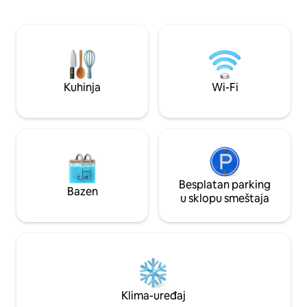
apartman od 35 m2 
prizorima centralnog trga. Prošetajte do
dvostrukim umiva
kafića, pijaca i restorana; opustite se uz
WC-om, klima ure
čašu vina, stavite ploču i opustite se
m2. Oba kreveta su
terasa sa roštilje
Kuhinja
Wi-Fi
Besplatan parking
Bazen
u sklopu smeštaja
Klima-uređaj