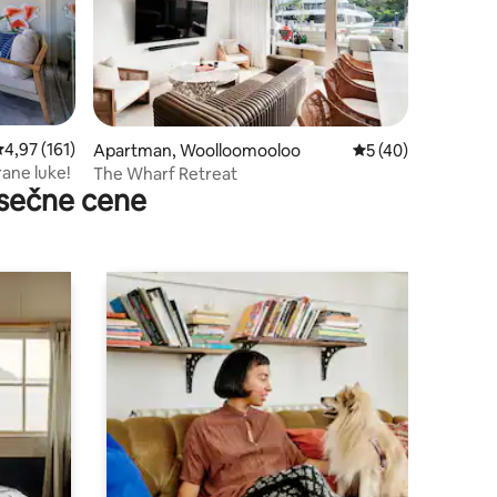
rosečna ocena 4,97 od 5, utisaka: 161
4,97 (161)
Apartman, Woolloomooloo
Prosečna ocena 5 o
5 (40)
rane luke!
The Wharf Retreat
sečne cene