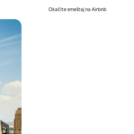
Okačite smeštaj na Airbnb
 ili prevlačenjem.