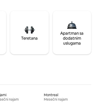
Apartman sa
Teretana
dodatnim
uslugama
jami
Montreal
sečni najam
Mesečni najam