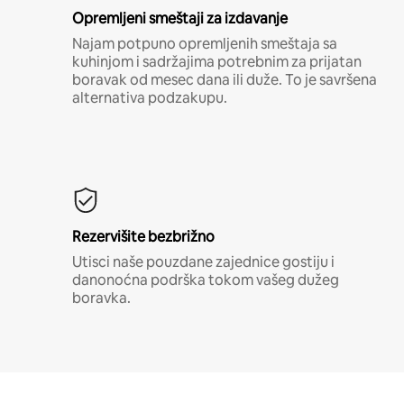
Opremljeni smeštaji za izdavanje
Najam potpuno opremljenih smeštaja sa
kuhinjom i sadržajima potrebnim za prijatan
boravak od mesec dana ili duže. To je savršena
alternativa podzakupu.
Rezervišite bezbrižno
Utisci naše pouzdane zajednice gostiju i
danonoćna podrška tokom vašeg dužeg
boravka.