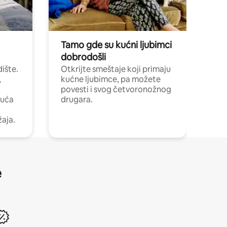
Tamo gde su kućni ljubimci
dobrodošli
ište.
Otkrijte smeštaje koji primaju
,
kućne ljubimce, pa možete
povesti i svog četvoronožnog
kuća
drugara.
žaja.
e