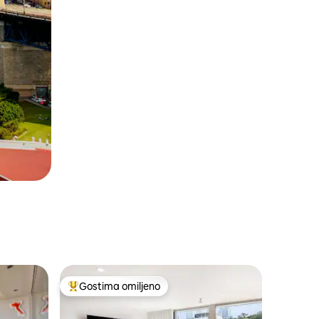
Gostima omiljeno
Najuspešniji među gostima omiljenim