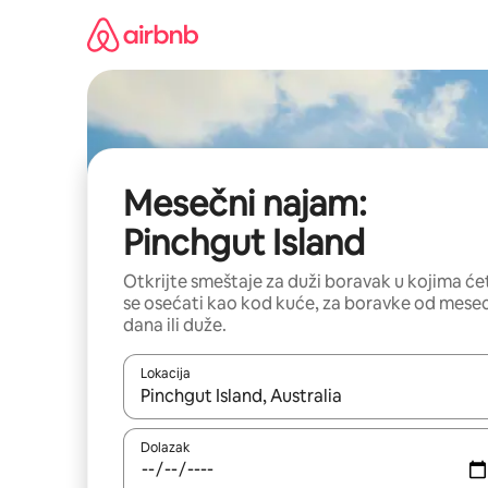
Pređi
na
sadržaj
Mesečni najam:
Pinchgut Island
Otkrijte smeštaje za duži boravak u kojima će
se osećati kao kod kuće, za boravke od mese
dana ili duže.
Lokacija
Kad su rezultati dostupni, možete da se krećete kr
Dolazak