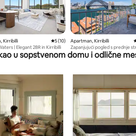
d 5, utisaka: 5
Kirribilli
Prosečna ocena 5 od 5, utisaka: 10
5 (10)
Apartman, Kirribilli
P
ters | Elegant 2BR in Kirribilli
Zapanjujući pogled s prednje st
kao u sopstvenom domu i odlične me