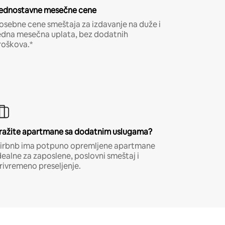
ednostavne mesečne cene
osebne cene smeštaja za izdavanje na duže i
edna mesečna uplata, bez dodatnih
roškova.*
ražite apartmane sa dodatnim uslugama?
irbnb ima potpuno opremljene apartmane
dealne za zaposlene, poslovni smeštaj i
rivremeno preseljenje.