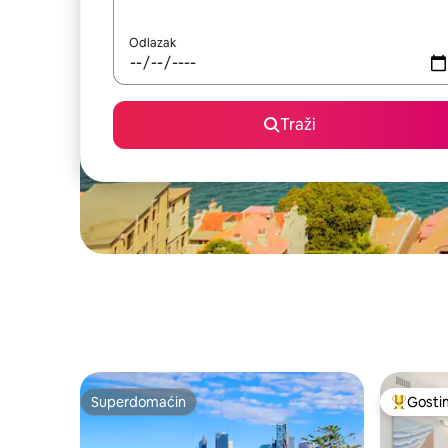
Odlazak
Traži
Superdomaćin
Gosti
Superdomaćin
Najuspeš