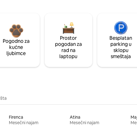
Prostor
Besplatan
Pogodno za
pogodan za
parking u
kućne
rad na
sklopu
ljubimce
laptopu
smeštaja
išta
Firenca
Atina
Ma
Mesečni najam
Mesečni najam
Me