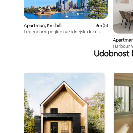
Apartman, Kirribilli
Prosečna ocena 5 o
5 (5)
Legendarni pogled na sidnejsku luku iz
Kiribilija
Apartman, 
Harbour Wa
Udobnost 