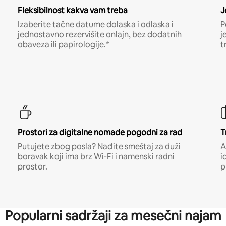
Fleksibilnost kakva vam treba
J
Izaberite tačne datume dolaska i odlaska i
P
jednostavno rezervišite onlajn, bez dodatnih
j
obaveza ili papirologije.*
t
Prostori za digitalne nomade pogodni za rad
T
Putujete zbog posla? Nađite smeštaj za duži
A
boravak koji ima brz Wi-Fi i namenski radni
i
prostor.
p
Popularni sadržaji za mesečni najam