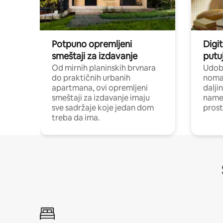
Potpuno opremljeni
Digit
smeštaji za izdavanje
putu
Od mirnih planinskih brvnara
Udoba
do praktičnih urbanih
nomad
apartmana, ovi opremljeni
dalji
smeštaji za izdavanje imaju
name
sve sadržaje koje jedan dom
pros
treba da ima.