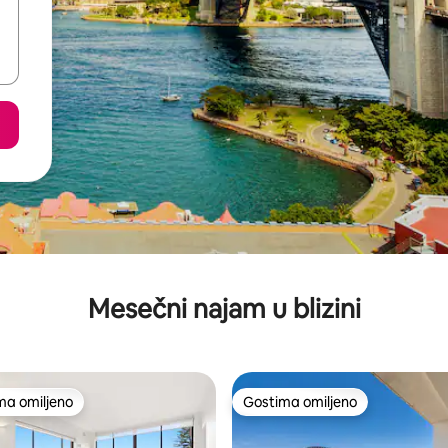
Mesečni najam u blizini
ma omiljeno
Gostima omiljeno
niji među gostima omiljenim
Gostima omiljeno