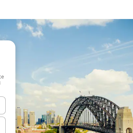
te
c
oz njih pomoću strelica nagore i nadole, kao i da ih istražujte dodirom