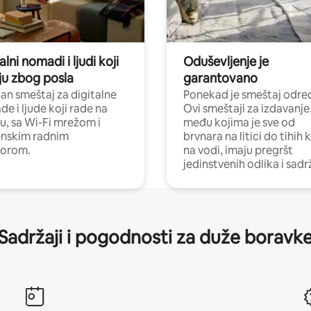
alni nomadi i ljudi koji
Oduševljenje je
ju zbog posla
garantovano
n smeštaj za digitalne
Ponekad je smeštaj odred
e i ljude koji rade na
Ovi smeštaji za izdavanje
nu, sa Wi-Fi mrežom i
među kojima je sve od
nskim radnim
brvnara na litici do tihih 
torom.
na vodi, imaju pregršt
jedinstvenih odlika i sadr
Sadržaji i pogodnosti za duže boravk