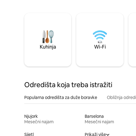
Kuhinja
Wi-Fi
Odredišta koja treba istražiti
Popularna odredišta za duže boravke
Obližnja odred
Njujork
Barselona
Mesečni najam
Mesečni najam
Sijetl
Prikaži više