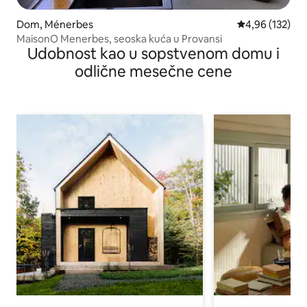
Dom, Ménerbes
Prosečna ocena
4,96 (132)
MaisonO Menerbes, seoska kuća u Provansi
Udobnost kao u sopstvenom domu i
odlične mesečne cene