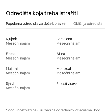
Odredišta koja treba istražiti
Popularna odredišta za duže boravke
Obližnja odredišta
Njujork
Barselona
Mesečni najam
Mesečni najam
Firenca
Atina
Mesečni najam
Mesečni najam
Majami
Montreal
Mesečni najam
Mesečni najam
Sijetl
Prikaži više
Mesečni najam
*Mogu postojati neki izuzeci na određenim lokacijama i kod