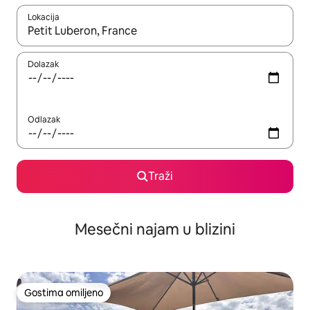
Lokacija
Kad su rezultati dostupni, možete da se krećete kroz njih pomoću
Dolazak
Odlazak
Traži
Mesečni najam u blizini
Gostima omiljeno
Gostima omiljeno