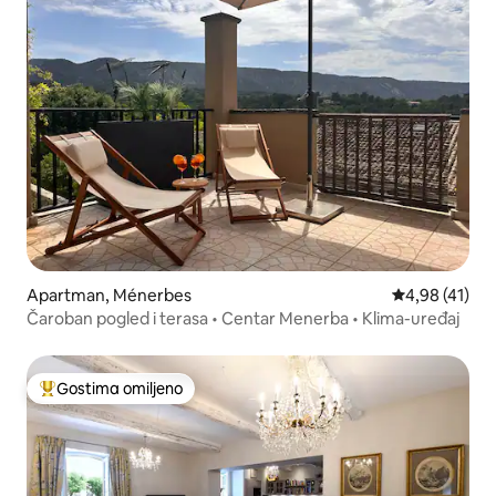
Apartman, Ménerbes
Prosečna ocen
4,98 (41)
Čaroban pogled i terasa • Centar Menerba • Klima-uređaj
Gostima omiljeno
Najuspešniji među gostima omiljenim