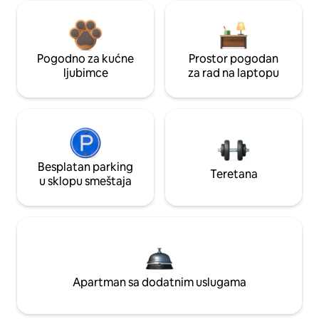
Pogodno za kućne
Prostor pogodan
ljubimce
za rad na laptopu
Besplatan parking
Teretana
u sklopu smeštaja
Apartman sa dodatnim uslugama