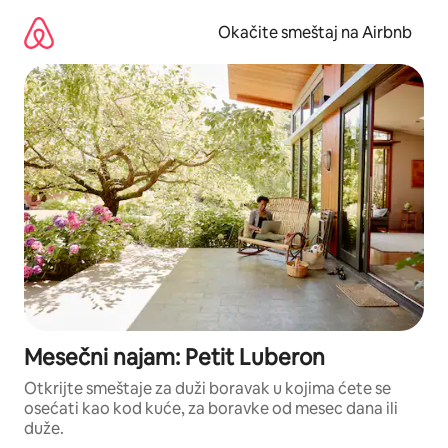
Pređi
na
Okačite smeštaj na Airbnb
sadržaj
Mesečni najam: Petit Luberon
Otkrijte smeštaje za duži boravak u kojima ćete se
osećati kao kod kuće, za boravke od mesec dana ili
duže.