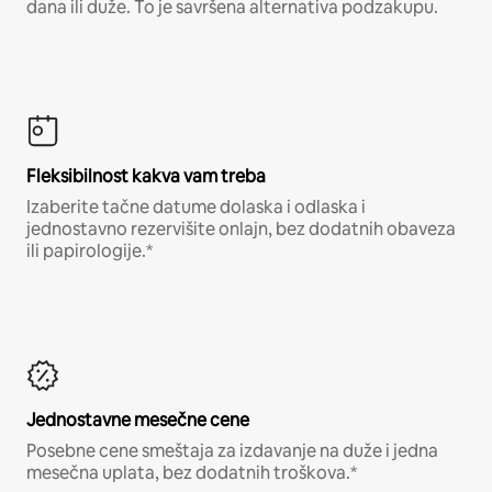
dana ili duže. To je savršena alternativa podzakupu.
Fleksibilnost kakva vam treba
Izaberite tačne datume dolaska i odlaska i
jednostavno rezervišite onlajn, bez dodatnih obaveza
ili papirologije.*
Jednostavne mesečne cene
Posebne cene smeštaja za izdavanje na duže i jedna
mesečna uplata, bez dodatnih troškova.*