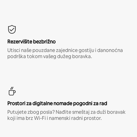
Rezervišite bezbrižno
Utisci naše pouzdane zajednice gostiju i danonoćna
podrška tokom vašeg dužeg boravka.
Prostori za digitalne nomade pogodni za rad
Putujete zbog posla? Nađite smeštaj za duži boravak
koji ima brz Wi-Fi i namenski radni prostor.