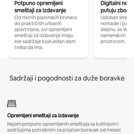
Potpuno opremljeni
Digitalni nomad
smeštaji za izdavanje
putuju zbog p
Od mirnih planinskih brvnara
Udoban smeštaj
do praktičnih urbanih
nomade i ljude 
apartmana, ovi opremljeni
daljinu, sa Wi-
smeštaji za izdavanje imaju
namenskim ra
sve sadržaje koje jedan dom
prostorom.
treba da ima.
Sadržaji i pogodnosti za duže boravke
Opremljeni smeštaji za izdavanje
Najam potpuno opremljenih smeštaja sa kuhinjom i
sadržajima potrebnim za prijatan boravak od mesec