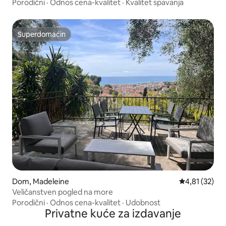
Porodični
·
Odnos cena-kvalitet
·
Kvalitet spavanja
Superdomaćin
Superdomaćin
Dom, Madeleine
Prosečna ocen
4,81 (32)
Veličanstven pogled na more
Porodični
·
Odnos cena-kvalitet
·
Udobnost
Privatne kuće za izdavanje