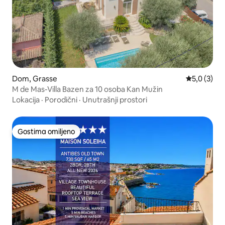
Dom, Grasse
Prosečna oc
5,0 (3)
M de Mas-Villa Bazen za 10 osoba Kan Mužin
Lokacija
·
Porodični
·
Unutrašnji prostori
Gostima omiljeno
Gostima omiljeno