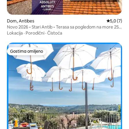
Dom, Antibes
Prosečna oc
5,0 (7)
Novo 2026 • Stari Antib • Terasa sa pogledom na more 2SP
2KP
Lokacija
·
Porodični
·
Čistoća
Gostima omiljeno
Gostima omiljeno