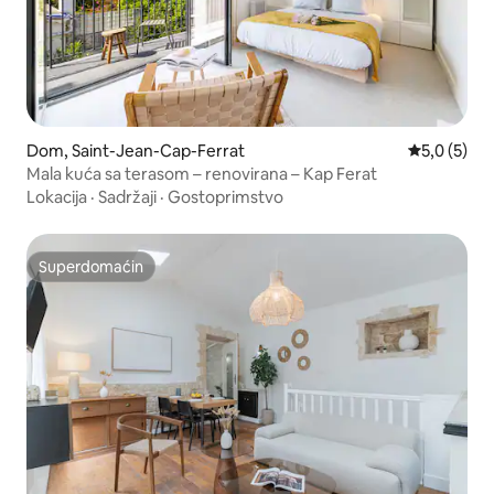
Dom, Saint-Jean-Cap-Ferrat
Prosečna oc
5,0 (5)
Mala kuća sa terasom – renovirana – Kap Ferat
Lokacija
·
Sadržaji
·
Gostoprimstvo
Superdomaćin
Superdomaćin