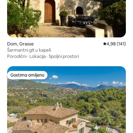
Dom, Grasse
Prosečna ocena
4,98 (141)
Šarmantni git u kapeli
Porodični
·
Lokacija
·
Spoljni prostori
Gostima omiljeno
Gostima omiljeno