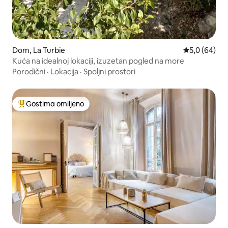
Dom, La Turbie
Prosečna oce
5,0 (64)
Kuća na idealnoj lokaciji, izuzetan pogled na more
Porodični
·
Lokacija
·
Spoljni prostori
Gostima omiljeno
Najuspešniji među gostima omiljenim