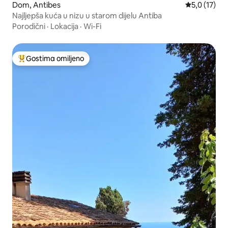
Dom, Antibes
Prosečna oce
5,0 (17)
Najljepša kuća u nizu u starom dijelu Antiba
Porodični
·
Lokacija
·
Wi-Fi
Gostima omiljeno
Najuspešniji među gostima omiljenim