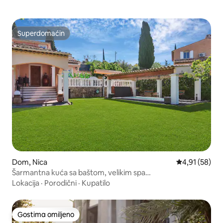
Superdomaćin
Superdomaćin
Dom, Nica
Prosečna ocen
4,91 (58)
Šarmantna kuća sa baštom, velikim spa
centrom/bazenom
Lokacija
·
Porodični
·
Kupatilo
Gostima omiljeno
Gostima omiljeno