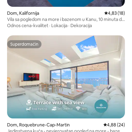
Dom, Kalifornija
Prosečna ocen
4,83 (18)
Vila sa pogledom na more i bazenom u Kanu, 10 minuta do
plaže
Odnos cena-kvalitet
·
Lokacija
·
Dekoracija
Superdomaćin
Superdomaćin
Dom, Roquebrune-Cap-Martin
Prosečna ocen
4,88 (24)
Jedinstvena kuća - nevjerovatan pogled na more - bazen