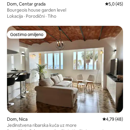
Dom, Centar grada
Prosečna oce
5,0 (45)
Bourgeois house garden level
Lokacija
·
Porodični
·
Tiho
Gostima omiljeno
Gostima omiljeno
Dom, Nica
Prosečna ocen
4,79 (48)
Jedinstvena ribarska kuća uz more