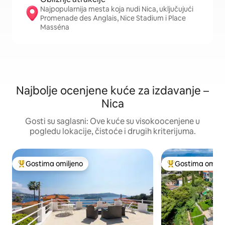
Najpopularnija mesta koja nudi Nica, uključujući
Promenade des Anglais, Nice Stadium i Place
Masséna
Najbolje ocenjene kuće za izdavanje –
Nica
Gosti su saglasni: Ove kuće su visokoocenjene u
pogledu lokacije, čistoće i drugih kriterijuma.
Gostima omiljeno
Gostima omilje
Najuspešniji među gostima omiljenim
Najuspešniji međ