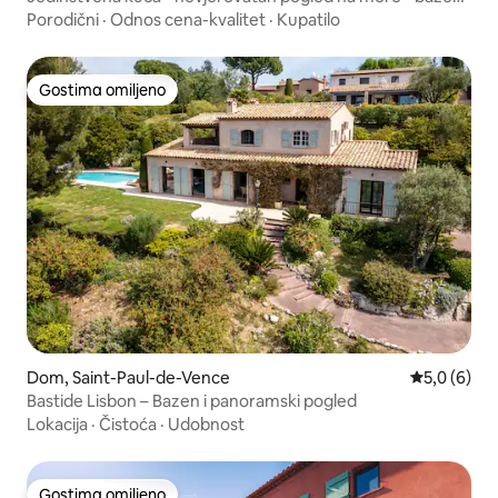
- EO
Porodični
·
Odnos cena-kvalitet
·
Kupatilo
Gostima omiljeno
Gostima omiljeno
Dom, Saint-Paul-de-Vence
Prosečna oc
5,0 (6)
Bastide Lisbon – Bazen i panoramski pogled
Lokacija
·
Čistoća
·
Udobnost
Gostima omiljeno