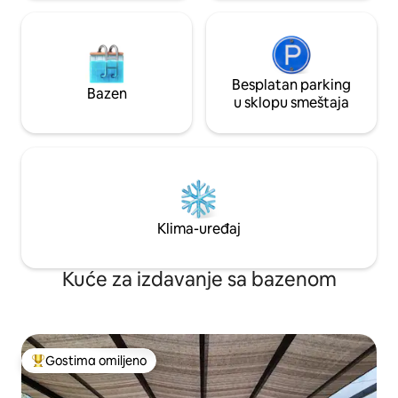
Besplatan parking
Bazen
u sklopu smeštaja
Klima-uređaj
Kuće za izdavanje sa bazenom
Gostima omiljeno
Najuspešniji među gostima omiljenim