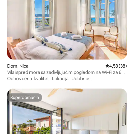
Dom, Nica
Prosečna ocen
4,53 (38)
Vila ispred mora sa zadivljujućim pogledom na Wi-Fi za 6
osoba
Odnos cena-kvalitet
·
Lokacija
·
Udobnost
Superdomaćin
Superdomaćin