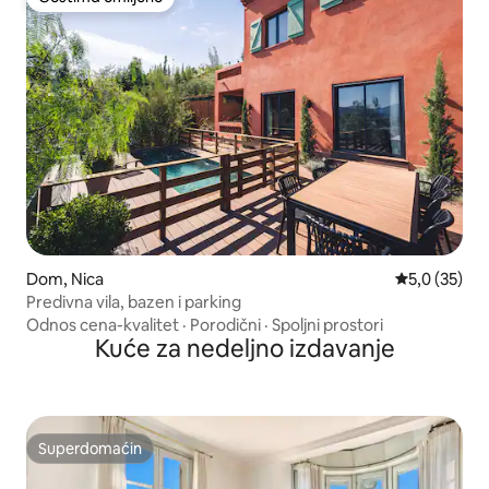
Gostima omiljeno
Dom, Nica
Prosečna oce
5,0 (35)
Predivna vila, bazen i parking
Odnos cena-kvalitet
·
Porodični
·
Spoljni prostori
Kuće za nedeljno izdavanje
Superdomaćin
Superdomaćin