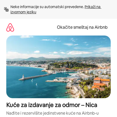
Pređi
Neke informacije su automatski prevedene. 
Prikaži na 
na
izvornom jeziku
sadržaj
Okačite smeštaj na Airbnb
Kuće za izdavanje za odmor – Nica
Nađite i rezervišite jedinstvene kuće na Airbnb-u