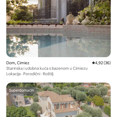
Dom, Cimiez
Prosečna ocen
4,92 (36)
Starinska i udobna kuća s bazenom u Cimiezu
Lokacija
·
Porodični
·
Roštilj
Superdomaćin
Superdomaćin