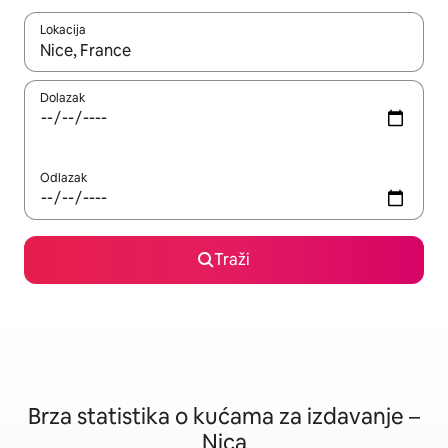
Lokacija
Kad su rezultati dostupni, možete da se krećete kroz njih pomoću
Dolazak
Odlazak
Traži
Brza statistika o kućama za izdavanje –
Nica