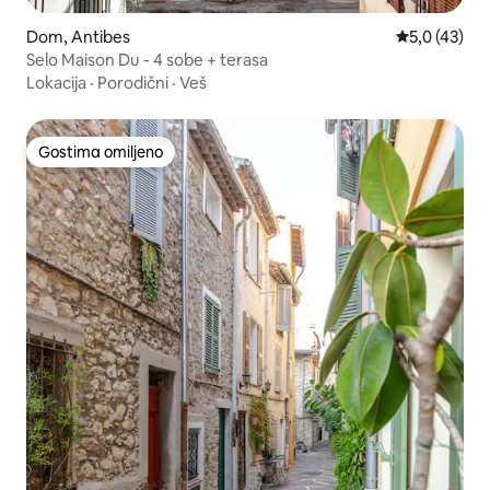
Dom, Antibes
Prosečna oce
5,0 (43)
Selo Maison Du - 4 sobe + terasa
Lokacija
·
Porodični
·
Veš
Gostima omiljeno
Gostima omiljeno