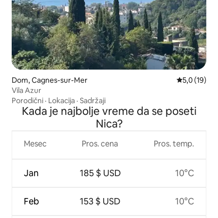
Dom, Cagnes-sur-Mer
Prosečna oce
5,0 (19)
Vila Azur
Porodični
·
Lokacija
·
Sadržaji
Kada je najbolje vreme da se poseti
Nica?
Mesec
Pros. cena
Pros. temp.
Jan
185 $ USD
10°C
Feb
153 $ USD
10°C