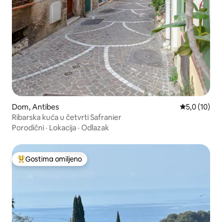
Dom, Antibes
Prosečna oce
5,0 (10)
Ribarska kuća u četvrti Safranier
Porodični
·
Lokacija
·
Odlazak
Gostima omiljeno
Najuspešniji među gostima omiljenim