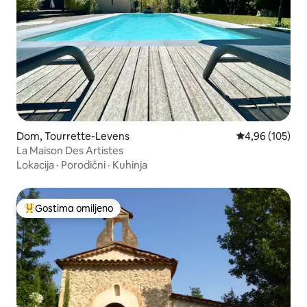
Dom, Tourrette-Levens
Prosečna ocena
4,96 (105)
La Maison Des Artistes
Lokacija
·
Porodični
·
Kuhinja
Gostima omiljeno
Najuspešniji među gostima omiljenim