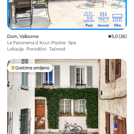
Dom, Valbonne
Prosečna oce
5,0 (26)
Le Panorama d 'Azur-Piscine -Spa
Lokacija
·
Porodični
·
Tačnost
Gostima omiljeno
Najuspešniji među gostima omiljenim