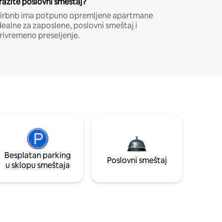
ražite poslovni smeštaj?
irbnb ima potpuno opremljene apartmane
dealne za zaposlene, poslovni smeštaj i
rivremeno preseljenje.
Besplatan parking
Poslovni smeštaj
u sklopu smeštaja