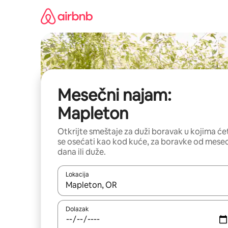
Pređi
na
sadržaj
Mesečni najam:
Mapleton
Otkrijte smeštaje za duži boravak u kojima će
se osećati kao kod kuće, za boravke od mese
dana ili duže.
Lokacija
Kad su rezultati dostupni, možete da se krećete kr
Dolazak