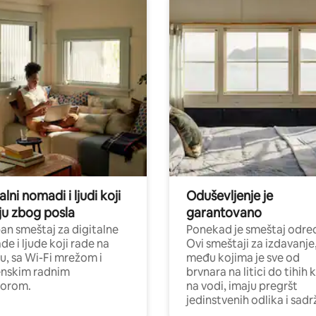
alni nomadi i ljudi koji
Oduševljenje je
ju zbog posla
garantovano
n smeštaj za digitalne
Ponekad je smeštaj odred
e i ljude koji rade na
Ovi smeštaji za izdavanje
nu, sa Wi-Fi mrežom i
među kojima je sve od
nskim radnim
brvnara na litici do tihih 
torom.
na vodi, imaju pregršt
jedinstvenih odlika i sadr