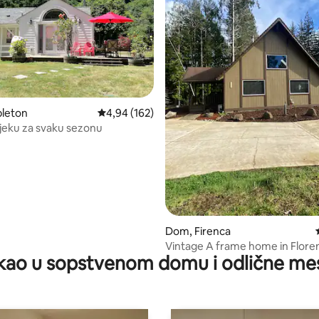
5, utisaka: 328
leton
Prosečna ocena 4,94 od 5, utisaka: 162
4,94 (162)
ijeku za svaku sezonu
Dom, Firenca
Vintage A frame home in Floren
kao u sopstvenom domu i odlične me
bedroom/3 beds