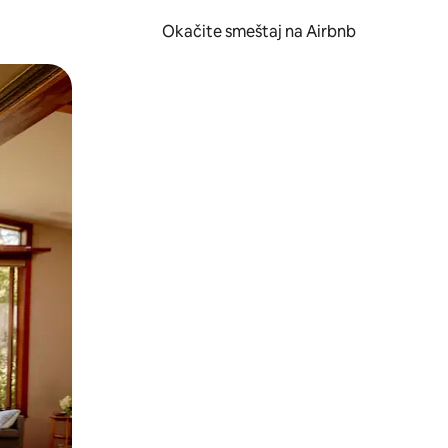
Okačite smeštaj na Airbnb
 ili prevlačenjem.