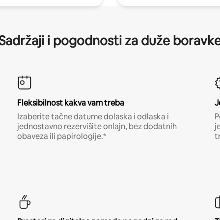
Sadržaji i pogodnosti za duže boravk
Fleksibilnost kakva vam treba
J
Izaberite tačne datume dolaska i odlaska i
P
jednostavno rezervišite onlajn, bez dodatnih
j
obaveza ili papirologije.*
t