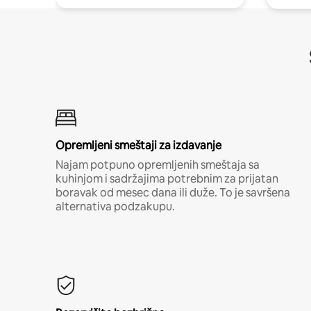
Opremljeni smeštaji za izdavanje
Najam potpuno opremljenih smeštaja sa
kuhinjom i sadržajima potrebnim za prijatan
boravak od mesec dana ili duže. To je savršena
alternativa podzakupu.