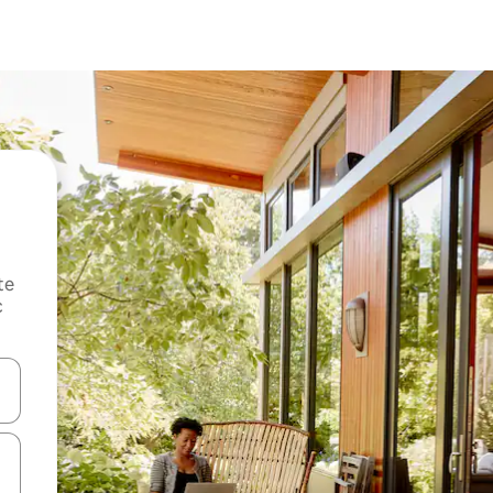
te
c
oz njih pomoću strelica nagore i nadole, kao i da ih istražujte dodirom