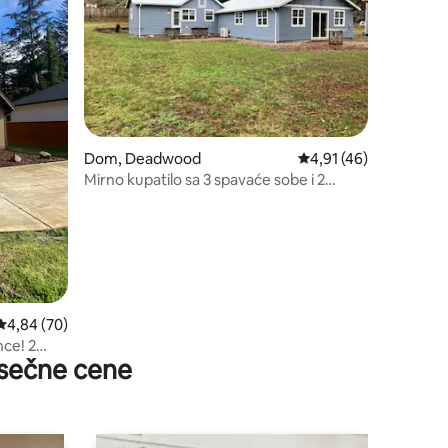
Dom, Deadwood
Prosečna ocena 4,91 o
4,91 (46)
Mirno kupatilo sa 3 spavaće sobe i 2
kupatila na potoku Oregons Lejk.
Prosečna ocena 4,84 od 5, utisaka: 70
4,84 (70)
ce! 2
sečne cene