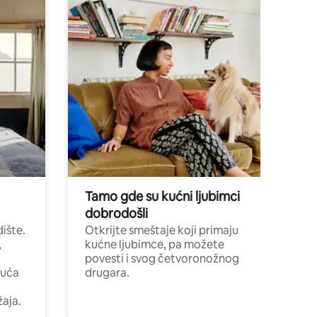
Tamo gde su kućni ljubimci
dobrodošli
ište.
Otkrijte smeštaje koji primaju
,
kućne ljubimce, pa možete
povesti i svog četvoronožnog
kuća
drugara.
žaja.