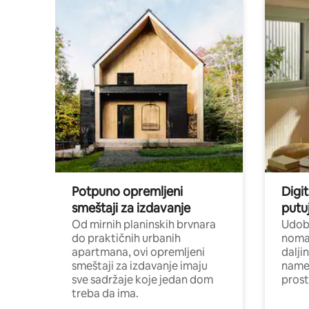
Potpuno opremljeni
Digit
smeštaji za izdavanje
putu
Od mirnih planinskih brvnara
Udoba
do praktičnih urbanih
nomad
apartmana, ovi opremljeni
dalji
smeštaji za izdavanje imaju
name
sve sadržaje koje jedan dom
pros
treba da ima.