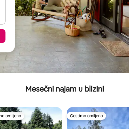
Mesečni najam u blizini
ma omiljeno
Gostima omiljeno
niji među gostima omiljenim
Gostima omiljeno