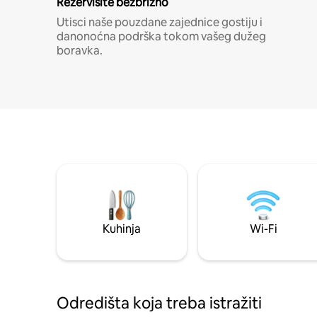
Rezervišite bezbrižno
Utisci naše pouzdane zajednice gostiju i
danonoćna podrška tokom vašeg dužeg
boravka.
Kuhinja
Wi-Fi
Odredišta koja treba istražiti