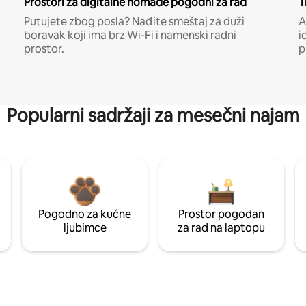
Prostori za digitalne nomade pogodni za rad
T
Putujete zbog posla? Nađite smeštaj za duži
A
boravak koji ima brz Wi-Fi i namenski radni
i
prostor.
p
Popularni sadržaji za mesečni najam
Pogodno za kućne
Prostor pogodan
ljubimce
za rad na laptopu