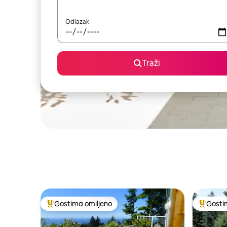
Odlazak
Traži
Gostima omiljeno
Gosti
Najuspešniji među gostima omiljenim
Najuspeš