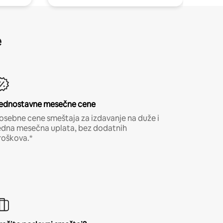
e
ednostavne mesečne cene
osebne cene smeštaja za izdavanje na duže i
edna mesečna uplata, bez dodatnih
roškova.*