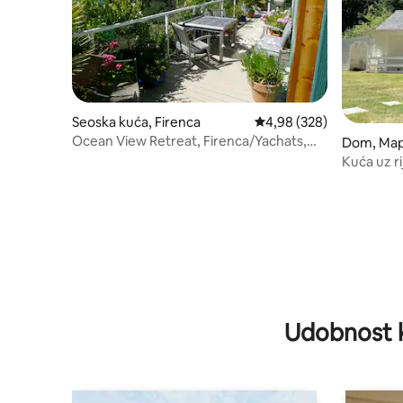
Seoska kuća, Firenca
Prosečna ocena 4,98 od 
4,98 (328)
Ocean View Retreat, Firenca/Yachats,
Dom, Map
OR
Kuća uz r
Udobnost 