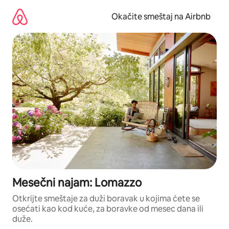
Pređi
na
Okačite smeštaj na Airbnb
sadržaj
Mesečni najam: Lomazzo
Otkrijte smeštaje za duži boravak u kojima ćete se
osećati kao kod kuće, za boravke od mesec dana ili
duže.