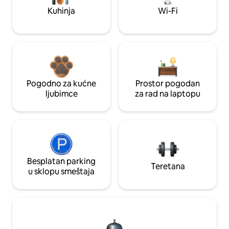
Kuhinja
Wi-Fi
Pogodno za kućne
Prostor pogodan
ljubimce
za rad na laptopu
Besplatan parking
Teretana
u sklopu smeštaja