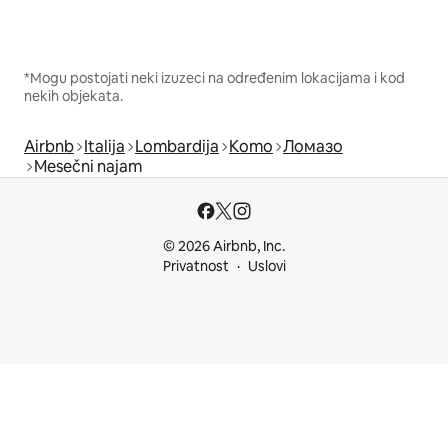
*Mogu postojati neki izuzeci na određenim lokacijama i kod
nekih objekata.
Airbnb
Italija
Lombardija
Komo
Ломазо
Mesečni najam
© 2026 Airbnb, Inc.
Privatnost
Uslovi