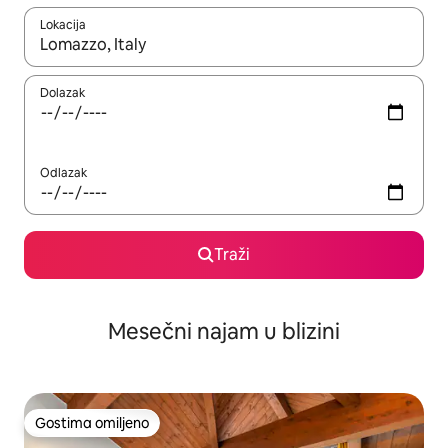
Lokacija
Kad su rezultati dostupni, možete da se krećete kroz njih pomoću
Dolazak
Odlazak
Traži
Mesečni najam u blizini
Gostima omiljeno
Gostima omiljeno