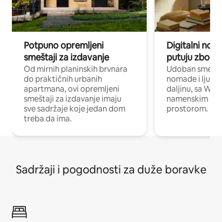
Potpuno opremljeni
Digitalni nomad
smeštaji za izdavanje
putuju zbog p
Od mirnih planinskih brvnara
Udoban smeštaj
do praktičnih urbanih
nomade i ljude 
apartmana, ovi opremljeni
daljinu, sa Wi-
smeštaji za izdavanje imaju
namenskim ra
sve sadržaje koje jedan dom
prostorom.
treba da ima.
Sadržaji i pogodnosti za duže boravke