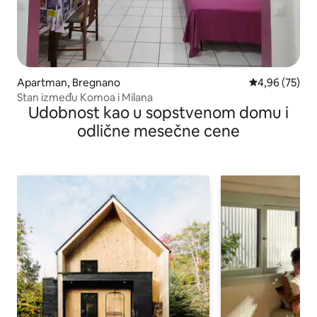
Apartman, Bregnano
Prosečna ocen
4,96 (75)
Stan između Komoa i Milana
Udobnost kao u sopstvenom domu i
odlične mesečne cene