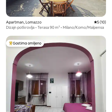
Apartman, Lomazzo
Prosečna o
5 (10)
Dizajn potkrovlja • Terasa 90 m² • Milano/Komo/Malpensa
Gostima omiljeno
Najuspešniji među gostima omiljenim