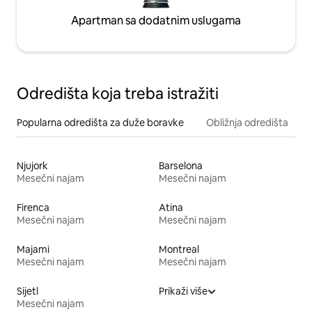
Apartman sa dodatnim uslugama
Odredišta koja treba istražiti
Popularna odredišta za duže boravke
Obližnja odredišta
Njujork
Barselona
Mesečni najam
Mesečni najam
Firenca
Atina
Mesečni najam
Mesečni najam
Majami
Montreal
Mesečni najam
Mesečni najam
Sijetl
Prikaži više
Mesečni najam