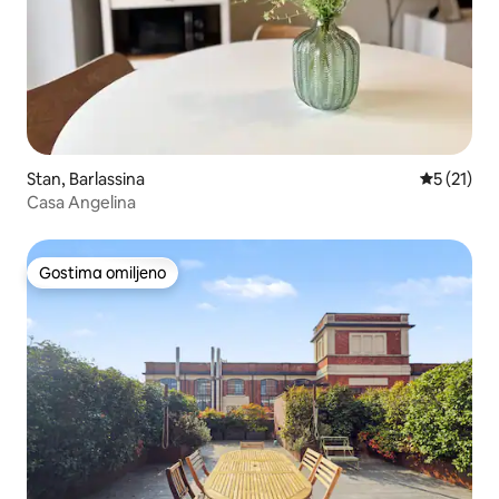
Stan, Barlassina
Prosečna o
5 (21)
Casa Angelina
Gostima omiljeno
Gostima omiljeno