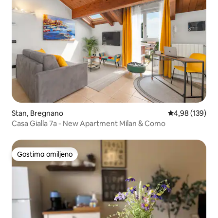
Stan, Bregnano
Prosečna ocena
4,98 (139)
Casa Gialla 7a - New Apartment Milan & Como
Gostima omiljeno
Gostima omiljeno