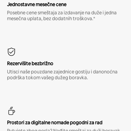
Jednostavne mesečne cene
Posebne cene smeštaja za izdavanje na duže i jedna
mesečna uplata, bez dodatnih troškova.*
Rezervišite bezbrižno
Utisci naše pouzdane zajednice gostiju i danonoćna
podrška tokom vašeg dužeg boravka.
Prostori za digitalne nomade pogodni za rad
Putujete zbog posla? Nađite smeštaj za duži boravak