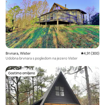
Brvnara, Wister
Prosečna ocena
4,91 (300)
Udobna brvnara s pogledom na jezero Vister
Gostima omiljeno
Gostima omiljeno