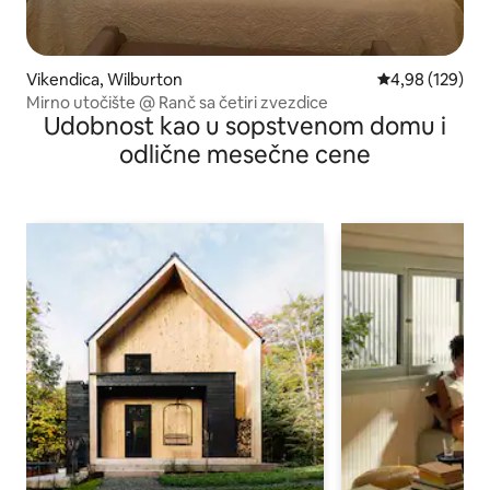
Vikendica, Wilburton
Prosečna ocena
4,98 (129)
Mirno utočište @ Ranč sa četiri zvezdice
Udobnost kao u sopstvenom domu i
odlične mesečne cene