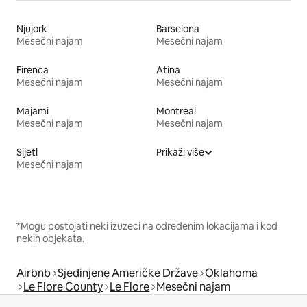
Njujork
Barselona
Mesečni najam
Mesečni najam
Firenca
Atina
Mesečni najam
Mesečni najam
Majami
Montreal
Mesečni najam
Mesečni najam
Sijetl
Prikaži više
Mesečni najam
*Mogu postojati neki izuzeci na određenim lokacijama i kod
nekih objekata.
Airbnb
Sjedinjene Američke Države
Oklahoma
Le Flore County
Le Flore
Mesečni najam