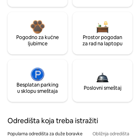
Pogodno za kućne
Prostor pogodan
ljubimce
za rad na laptopu
Besplatan parking
Poslovni smeštaj
u sklopu smeštaja
Odredišta koja treba istražiti
Popularna odredišta za duže boravke
Obližnja odredišta