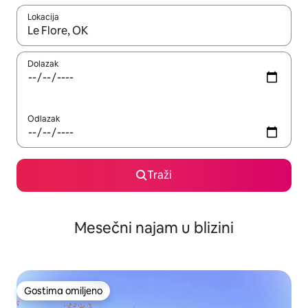
Lokacija
Kad su rezultati dostupni, možete da se krećete kroz njih pomoću
Dolazak
Odlazak
Traži
Mesečni najam u blizini
Gostima omiljeno
Gostima omiljeno