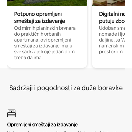
Potpuno opremljeni
Digitalni nomad
smeštaji za izdavanje
putuju zbog p
Od mirnih planinskih brvnara
Udoban smeštaj
do praktičnih urbanih
nomade i ljude 
apartmana, ovi opremljeni
daljinu, sa Wi-
smeštaji za izdavanje imaju
namenskim ra
sve sadržaje koje jedan dom
prostorom.
treba da ima.
Sadržaji i pogodnosti za duže boravke
Opremljeni smeštaji za izdavanje