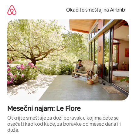
Pređi
na
Okačite smeštaj na Airbnb
sadržaj
Mesečni najam: Le Flore
Otkrijte smeštaje za duži boravak u kojima ćete se
osećati kao kod kuće, za boravke od mesec dana ili
duže.