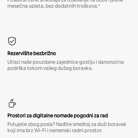
mesečna uplata, bez dodatnih troškova.*
Rezervišite bezbrižno
Utisci naše pouzdane zajednice gostiju i danonoćna
podrška tokom vašeg dužeg boravka.
Prostori za digitalne nomade pogodni za rad
Putujete zbog posla? Nađite smeštaj za duži boravak
koji ima brz Wi-Fi i namenski radni prostor.