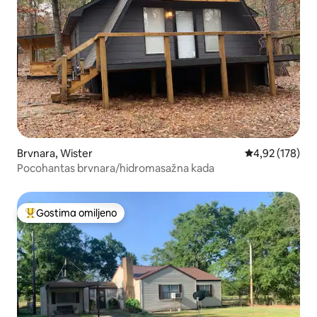
Brvnara, Wister
Prosečna ocena
4,92 (178)
Pocohantas brvnara/hidromasažna kada
Gostima omiljeno
Najuspešniji među gostima omiljenim