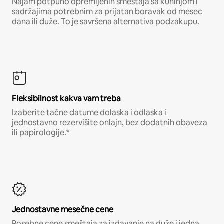
Najam potpuno opremljenih smeštaja sa kuhinjom i
sadržajima potrebnim za prijatan boravak od mesec
dana ili duže. To je savršena alternativa podzakupu.
Fleksibilnost kakva vam treba
Izaberite tačne datume dolaska i odlaska i
jednostavno rezervišite onlajn, bez dodatnih obaveza
ili papirologije.*
Jednostavne mesečne cene
Posebne cene smeštaja za izdavanje na duže i jedna