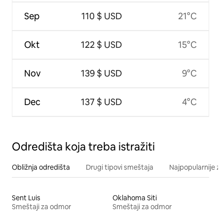
Sep
110 $ USD
21°C
Okt
122 $ USD
15°C
Nov
139 $ USD
9°C
Dec
137 $ USD
4°C
Odredišta koja treba istražiti
Obližnja odredišta
Drugi tipovi smeštaja
Najpopularnije z
Sent Luis
Oklahoma Siti
Smeštaji za odmor
Smeštaji za odmor