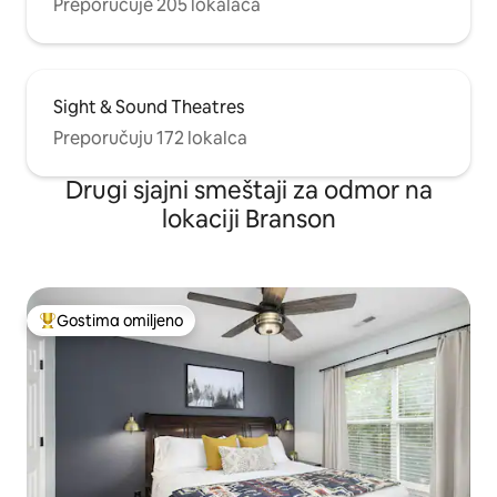
Preporučuje 205 lokalaca
Sight & Sound Theatres
Preporučuju 172 lokalca
Drugi sjajni smeštaji za odmor na
lokaciji Branson
Gostima omiljeno
Najuspešniji među gostima omiljenim