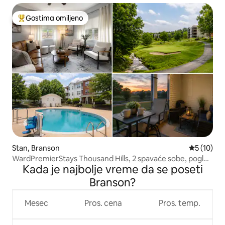
Gostima omiljeno
Najuspešniji među gostima omiljenim
Stan, Branson
Prosečna o
5 (10)
WardPremierStays Thousand Hills, 2 spavaće sobe, pogled
Kada je najbolje vreme da se poseti
na bazen/golf teren
Branson?
Mesec
Pros. cena
Pros. temp.