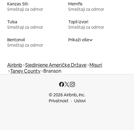
Kanzas Siti
Memfis
Smeštaji za odmor
Smeštaji za odmor
Tulsa
Topli izvori
Smeštaji za odmor
Smeštaji za odmor
Bentonvil
Prikaži više
Smeštaji za odmor
Airbnb
Sjedinjene Američke Države
Misuri
Taney County
Branson
© 2026 Airbnb, Inc.
Privatnost
Uslovi