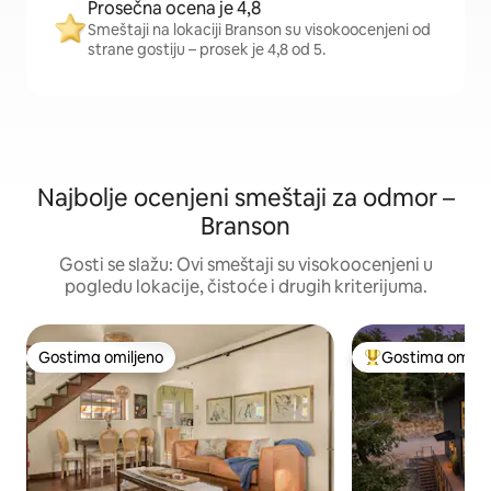
Prosečna ocena je 4,8
Smeštaji na lokaciji Branson su visokoocenjeni od
strane gostiju – prosek je 4,8 od 5.
Najbolje ocenjeni smeštaji za odmor –
Branson
Gosti se slažu: Ovi smeštaji su visokoocenjeni u
pogledu lokacije, čistoće i drugih kriterijuma.
Gostima omiljeno
Gostima omilje
Gostima omiljeno
Najuspešniji međ