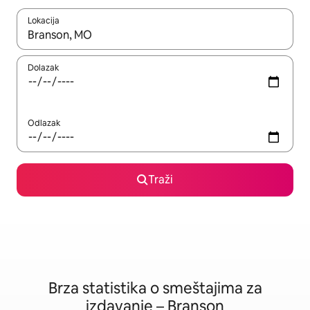
Lokacija
Kad su rezultati dostupni, možete da se krećete kroz njih pomoću
Dolazak
Odlazak
Traži
Brza statistika o smeštajima za
izdavanje – Branson