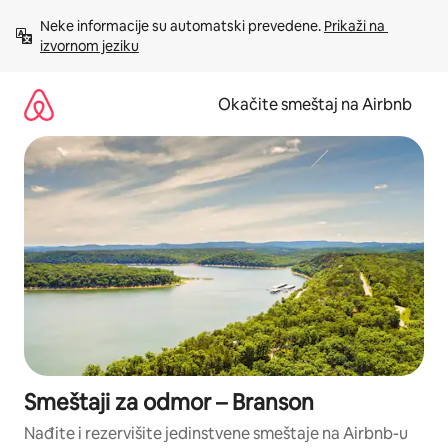
Pređi
Neke informacije su automatski prevedene. 
Prikaži na 
na
izvornom jeziku
sadržaj
Okačite smeštaj na Airbnb
Smeštaji za odmor – Branson
Nađite i rezervišite jedinstvene smeštaje na Airbnb-u