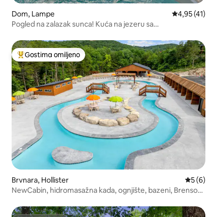
Dom, Lampe
Prosečna ocen
4,95 (41)
Pogled na zalazak sunca! Kuća na jezeru sa
hidromasažnom kadom na Table Rocku
Gostima omiljeno
Najuspešniji među gostima omiljenim
Brvnara, Hollister
Prosečna 
5 (6)
NewCabin, hidromasažna kada, ognjište, bazeni, Brenson,
BigCedr