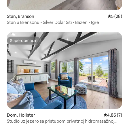
Stan, Branson
Prosečna o
5 (28)
Stan u Brensonu • Silver Dolar Siti • Bazen • Igre
Superdomaćin
Superdomaćin
Dom, Hollister
Prosečna oce
4,86 (7)
Studio uz jezero sa pristupom privatnoj hidromasažnoj
kadi i besplatnim ulaznicama