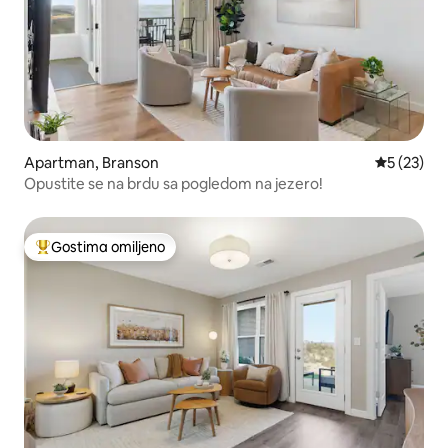
Apartman, Branson
Prosečna o
5 (23)
Opustite se na brdu sa pogledom na jezero!
Gostima omiljeno
Najuspešniji među gostima omiljenim