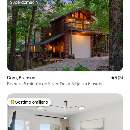
Superdomaćin
Superdomaćin
Dom, Branson
Prosečna 
5 (5)
Brvnara 6 minuta od Silver Dolar Sitija, za 6 osoba
Gostima omiljeno
Najuspešniji među gostima omiljenim