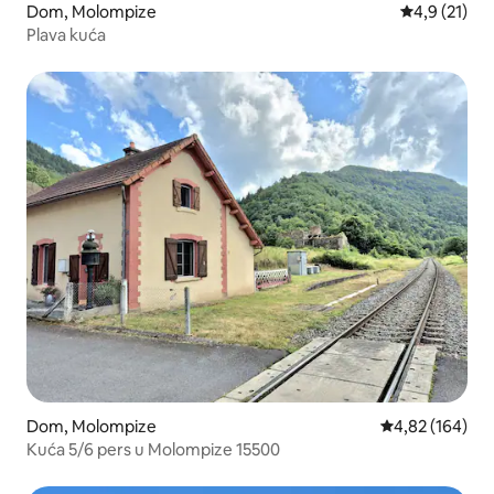
Dom, Molompize
Prosečna oce
4,9 (21)
Plava kuća
Dom, Molompize
Prosečna ocena
4,82 (164)
Kuća 5/6 pers u Molompize 15500