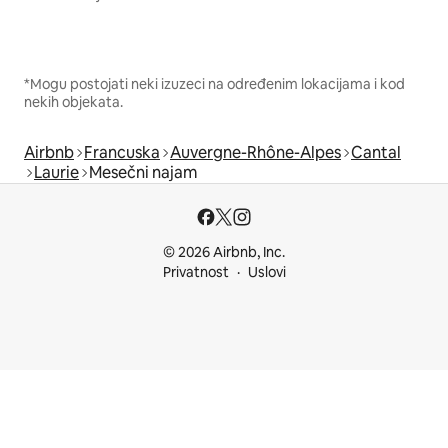
*Mogu postojati neki izuzeci na određenim lokacijama i kod
nekih objekata.
Airbnb
Francuska
Auvergne-Rhône-Alpes
Cantal
Laurie
Mesečni najam
© 2026 Airbnb, Inc.
Privatnost
Uslovi