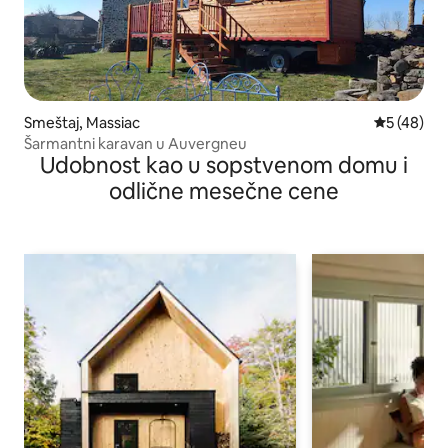
Smeštaj, Massiac
Prosečna o
5 (48)
Šarmantni karavan u Auvergneu
Udobnost kao u sopstvenom domu i
odlične mesečne cene