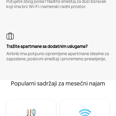
Putujete zbog posla? Nađite smeštaj za duži boravak
koji ima brz Wi-Fi i namenski radni prostor.
Tražite apartmane sa dodatnim uslugama?
Airbnb ima potpuno opremljene apartmane idealne za
zaposlene, poslovni smeštaj i privremeno preseljenje.
Popularni sadržaji za mesečni najam