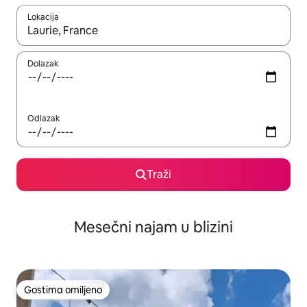
Lokacija
Kad su rezultati dostupni, možete da se krećete kroz njih pomoću
Dolazak
Odlazak
Traži
Mesečni najam u blizini
Gostima omiljeno
Gostima omiljeno