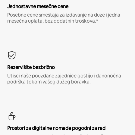
Jednostavne mesečne cene
Posebne cene smeštaja za izdavanje na duže i jedna
mesečna uplata, bez dodatnih troškova.*
Rezervišite bezbrižno
Utisci naše pouzdane zajednice gostiju i danonoćna
podrška tokom vašeg dužeg boravka.
Prostori za digitalne nomade pogodni za rad