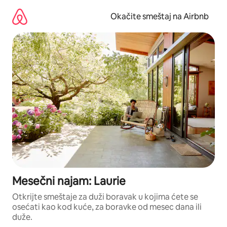
Pređi
na
Okačite smeštaj na Airbnb
sadržaj
Mesečni najam: Laurie
Otkrijte smeštaje za duži boravak u kojima ćete se
osećati kao kod kuće, za boravke od mesec dana ili
duže.