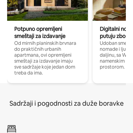
Potpuno opremljeni
Digitalni nomad
smeštaji za izdavanje
putuju zbog p
Od mirnih planinskih brvnara
Udoban smeštaj
do praktičnih urbanih
nomade i ljude 
apartmana, ovi opremljeni
daljinu, sa Wi-
smeštaji za izdavanje imaju
namenskim ra
sve sadržaje koje jedan dom
prostorom.
treba da ima.
Sadržaji i pogodnosti za duže boravke