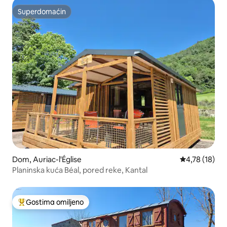
Superdomaćin
Superdomaćin
Dom, Auriac-l'Église
Prosečna ocen
4,78 (18)
Planinska kuća Béal, pored reke, Kantal
Gostima omiljeno
Najuspešniji među gostima omiljenim