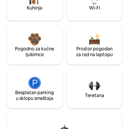
Kuhinja
Wi-Fi
Pogodno za kućne
Prostor pogodan
ljubimce
za rad na laptopu
Besplatan parking
Teretana
u sklopu smeštaja