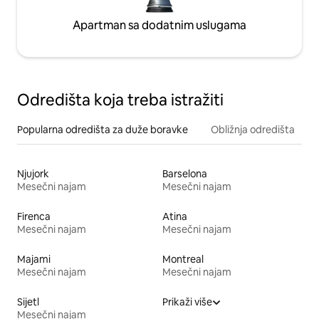
Apartman sa dodatnim uslugama
Odredišta koja treba istražiti
Popularna odredišta za duže boravke
Obližnja odredišta
Njujork
Barselona
Mesečni najam
Mesečni najam
Firenca
Atina
Mesečni najam
Mesečni najam
Majami
Montreal
Mesečni najam
Mesečni najam
Sijetl
Prikaži više
Mesečni najam