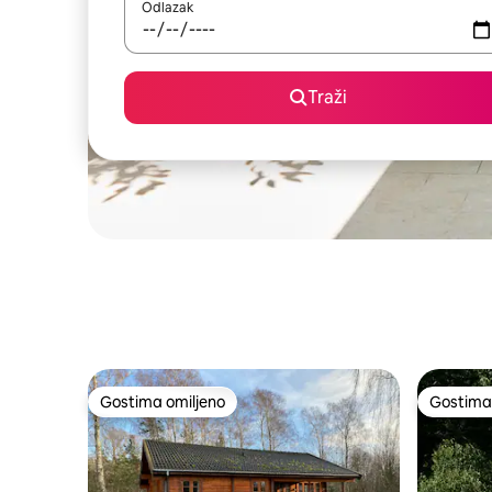
Odlazak
Traži
Gostima omiljeno
Gostima 
Gostima omiljeno
Gostima 