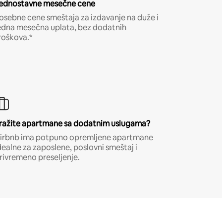
ednostavne mesečne cene
osebne cene smeštaja za izdavanje na duže i
edna mesečna uplata, bez dodatnih
roškova.*
ražite apartmane sa dodatnim uslugama?
irbnb ima potpuno opremljene apartmane
dealne za zaposlene, poslovni smeštaj i
rivremeno preseljenje.