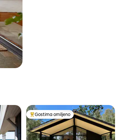
Gostima omiljeno
Najuspešniji među gostima omiljenim