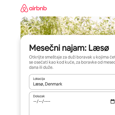
Pređi
na
sadržaj
Mesečni najam: Læsø
Otkrijte smeštaje za duži boravak u kojima će
se osećati kao kod kuće, za boravke od mese
dana ili duže.
Lokacija
Kad su rezultati dostupni, možete da se krećete kr
Dolazak