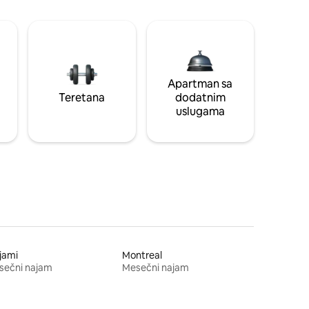
Apartman sa
Teretana
dodatnim
uslugama
jami
Montreal
sečni najam
Mesečni najam