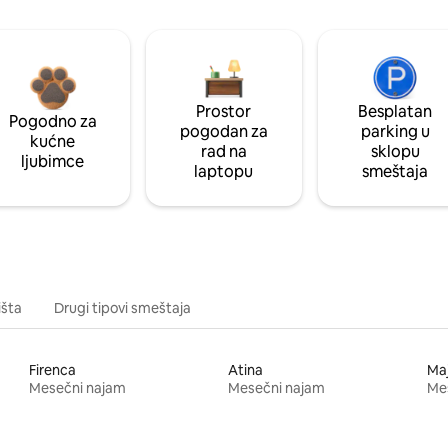
Prostor
Besplatan
Pogodno za
pogodan za
parking u
kućne
rad na
sklopu
ljubimce
laptopu
smeštaja
išta
Drugi tipovi smeštaja
Firenca
Atina
Ma
Mesečni najam
Mesečni najam
Me