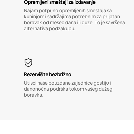
Opremljeni smeštaji za izdavanje
Najam potpuno opremljenih smeštaja sa
kuhinjom i sadržajima potrebnim za prijatan
boravak od mesec dana ili duže. To je savršena
alternativa podzakupu.
Rezervišite bezbrižno
Utisci naše pouzdane zajednice gostiju i
danonoćna podrška tokom vašeg dužeg
boravka.