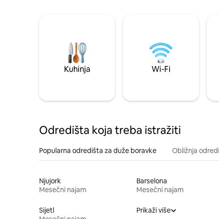
Kuhinja
Wi-Fi
Odredišta koja treba istražiti
Popularna odredišta za duže boravke
Obližnja odred
Njujork
Barselona
Mesečni najam
Mesečni najam
Sijetl
Prikaži više
Mesečni najam