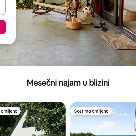
Mesečni najam u blizini
omiljeno
Gostima omiljeno
omiljeno
Gostima omiljeno