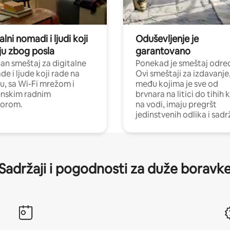
alni nomadi i ljudi koji
Oduševljenje je
ju zbog posla
garantovano
n smeštaj za digitalne
Ponekad je smeštaj odred
e i ljude koji rade na
Ovi smeštaji za izdavanje
nu, sa Wi-Fi mrežom i
među kojima je sve od
nskim radnim
brvnara na litici do tihih 
torom.
na vodi, imaju pregršt
jedinstvenih odlika i sadr
Sadržaji i pogodnosti za duže boravk