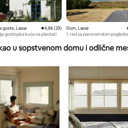
a goste, Læsø
Prosečna ocena 4,86 od 5, utisaka: 29
4,86 (29)
Dom, Læsø
ja gostinjska kuća na plantaži
1. red sa panoramskim pogled
 5, utisaka: 30
Kattergat
kao u sopstvenom domu i odlične me