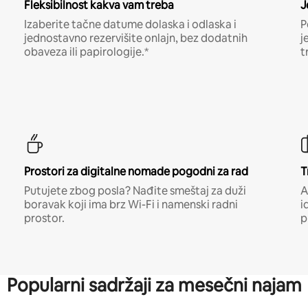
Fleksibilnost kakva vam treba
J
Izaberite tačne datume dolaska i odlaska i
P
jednostavno rezervišite onlajn, bez dodatnih
j
obaveza ili papirologije.*
t
Prostori za digitalne nomade pogodni za rad
T
Putujete zbog posla? Nađite smeštaj za duži
A
boravak koji ima brz Wi-Fi i namenski radni
i
prostor.
p
Popularni sadržaji za mesečni najam