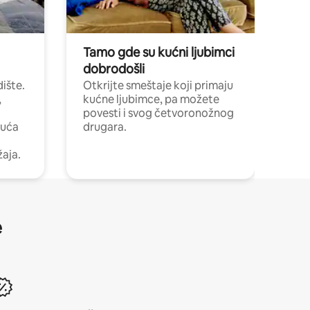
Tamo gde su kućni ljubimci
dobrodošli
ište.
Otkrijte smeštaje koji primaju
,
kućne ljubimce, pa možete
povesti i svog četvoronožnog
kuća
drugara.
žaja.
e