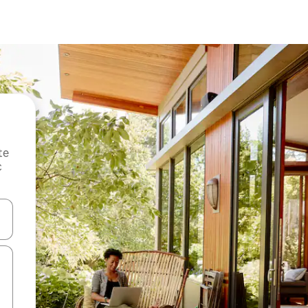
te
c
oz njih pomoću strelica nagore i nadole, kao i da ih istražujte dodirom