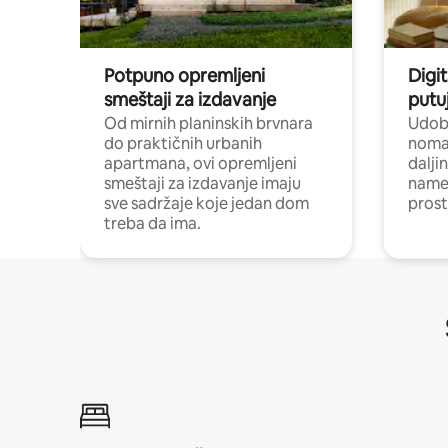
Potpuno opremljeni
Digit
smeštaji za izdavanje
putu
Od mirnih planinskih brvnara
Udoba
do praktičnih urbanih
nomad
apartmana, ovi opremljeni
dalji
smeštaji za izdavanje imaju
name
sve sadržaje koje jedan dom
pros
treba da ima.