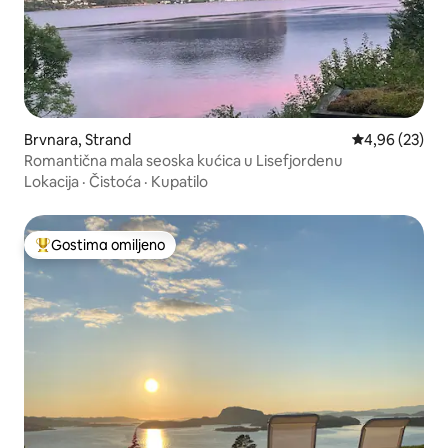
Brvnara, Strand
Prosečna ocen
4,96 (23)
Romantična mala seoska kućica u Lisefjordenu
Lokacija
·
Čistoća
·
Kupatilo
Gostima omiljeno
Najuspešniji među gostima omiljenim