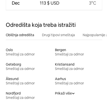
Dec
113 $ USD
3°C
Odredišta koja treba istražiti
Obližnja odredišta
Drugi tipovi smeštaja
Najpopularnije z
Oslo
Bergen
Smeštaji za odmor
Smeštaji za odmor
Geteborg
Kristiansand
Smeštaji za odmor
Smeštaji za odmor
Ålesund
Aarhus
Smeštaji za odmor
Smeštaji za odmor
Nordfjord
Prikaži više
Smeštaji za odmor