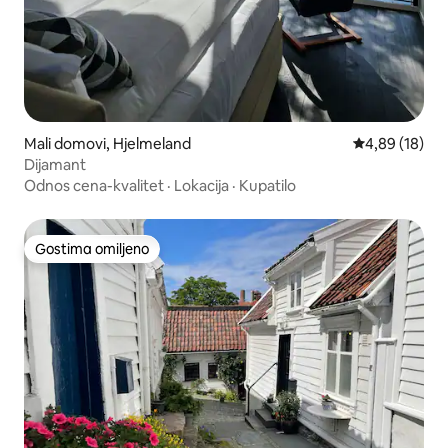
Mali domovi, Hjelmeland
Prosečna ocen
4,89 (18)
Dijamant
Odnos cena-kvalitet
·
Lokacija
·
Kupatilo
Gostima omiljeno
Gostima omiljeno