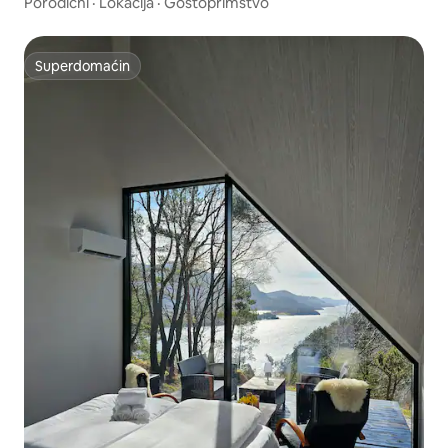
Porodični
·
Lokacija
·
Gostoprimstvo
Superdomaćin
Superdomaćin