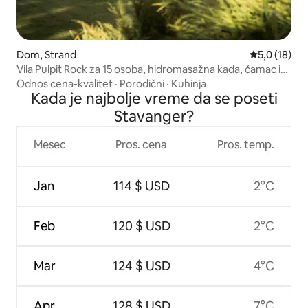
Dom, Strand
Prosečna oce
5,0 (18)
Vila Pulpit Rock za 15 osoba, hidromasažna kada, čamac i
fjord
Odnos cena-kvalitet
·
Porodični
·
Kuhinja
Kada je najbolje vreme da se poseti
Stavanger?
Mesec
Pros. cena
Pros. temp.
Jan
114 $ USD
2°C
Feb
120 $ USD
2°C
Mar
124 $ USD
4°C
Apr
128 $ USD
7°C