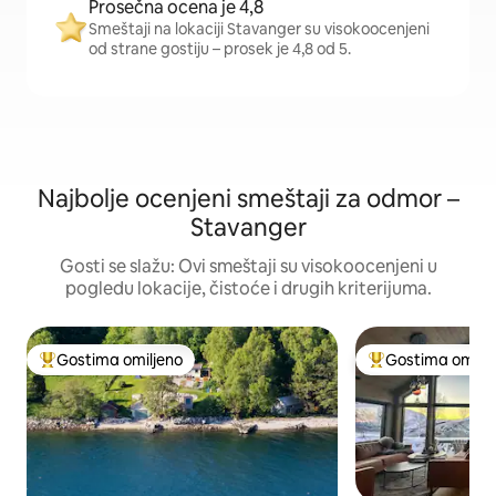
Prosečna ocena je 4,8
Smeštaji na lokaciji Stavanger su visokoocenjeni
od strane gostiju – prosek je 4,8 od 5.
Najbolje ocenjeni smeštaji za odmor –
Stavanger
Gosti se slažu: Ovi smeštaji su visokoocenjeni u
pogledu lokacije, čistoće i drugih kriterijuma.
Gostima omiljeno
Gostima omilje
Najuspešniji među gostima omiljenim
Najuspešniji međ