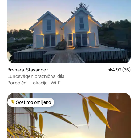
Brvnara, Stavanger
Prosečna ocen
4,92 (36)
Lundsvågen praznična idila
Porodični
·
Lokacija
·
Wi-Fi
Gostima omiljeno
Najuspešniji među gostima omiljenim