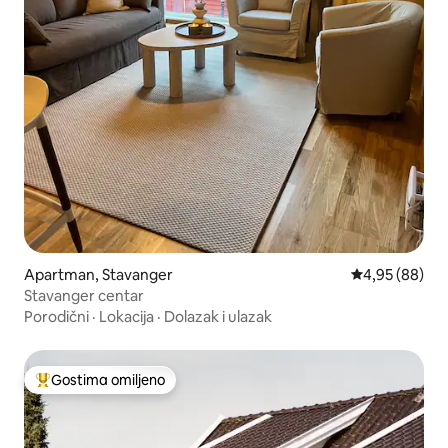
Apartman, Stavanger
Prosečna ocen
4,95 (88)
Stavanger centar
Porodični
·
Lokacija
·
Dolazak i ulazak
Gostima omiljeno
Najuspešniji među gostima omiljenim