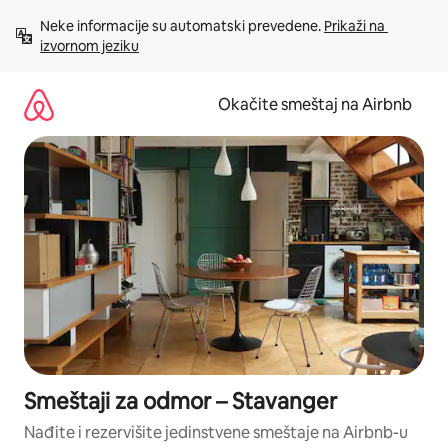
Pređi
Neke informacije su automatski prevedene. 
Prikaži na 
na
izvornom jeziku
sadržaj
Okačite smeštaj na Airbnb
Smeštaji za odmor – Stavanger
Nađite i rezervišite jedinstvene smeštaje na Airbnb-u