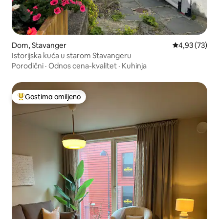
Dom, Stavanger
Prosečna ocen
4,93 (73)
Istorijska kuća u starom Stavangeru
Porodični
·
Odnos cena-kvalitet
·
Kuhinja
Gostima omiljeno
Najuspešniji među gostima omiljenim