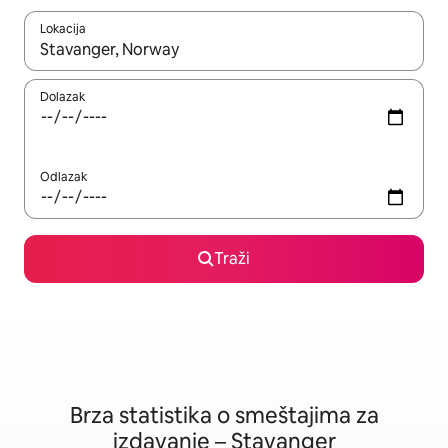
Lokacija
Kad su rezultati dostupni, možete da se krećete kroz njih pomoću
Dolazak
Odlazak
Traži
Brza statistika o smeštajima za
izdavanje – Stavanger