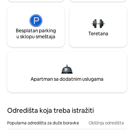
Besplatan parking
Teretana
u sklopu smeštaja
Apartman sa dodatnim uslugama
Odredišta koja treba istražiti
Popularna odredišta za duže boravke
Obližnja odredišta