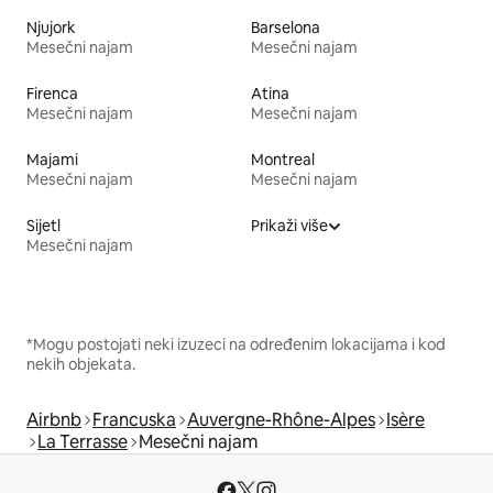
Njujork
Barselona
Mesečni najam
Mesečni najam
Firenca
Atina
Mesečni najam
Mesečni najam
Majami
Montreal
Mesečni najam
Mesečni najam
Sijetl
Prikaži više
Mesečni najam
*Mogu postojati neki izuzeci na određenim lokacijama i kod
nekih objekata.
Airbnb
Francuska
Auvergne-Rhône-Alpes
Isère
La Terrasse
Mesečni najam