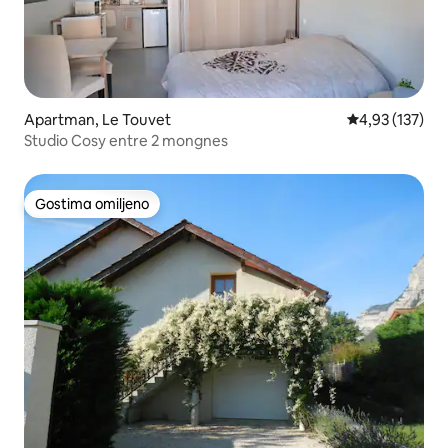
Apartman, Le Touvet
Prosečna ocena
4,93 (137)
Studio Cosy entre 2 mongnes
Gostima omiljeno
Gostima omiljeno