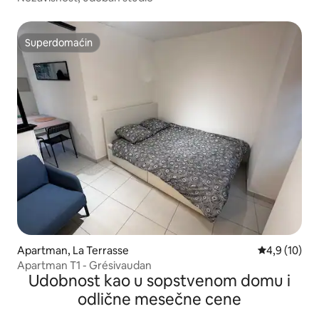
Superdomaćin
Superdomaćin
Apartman, La Terrasse
Prosečna oce
4,9 (10)
Apartman T1 - Grésivaudan
Udobnost kao u sopstvenom domu i
odlične mesečne cene