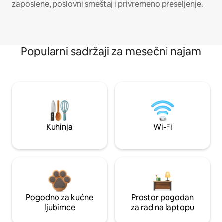
zaposlene, poslovni smeštaj i privremeno preseljenje.
Popularni sadržaji za mesečni najam
Kuhinja
Wi-Fi
Pogodno za kućne
Prostor pogodan
ljubimce
za rad na laptopu