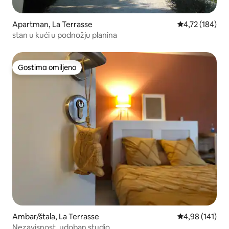
Apartman, La Terrasse
Prosečna ocena
4,72 (184)
stan u kući u podnožju planina
Gostima omiljeno
Gostima omiljeno
Ambar/štala, La Terrasse
Prosečna ocena
4,98 (141)
Nezavisnost, udoban studio