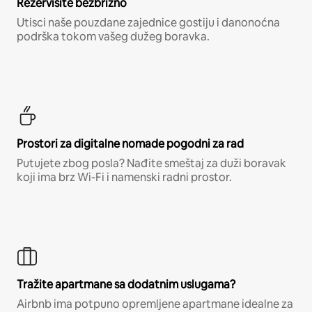
Rezervišite bezbrižno
Utisci naše pouzdane zajednice gostiju i danonoćna
podrška tokom vašeg dužeg boravka.
Prostori za digitalne nomade pogodni za rad
Putujete zbog posla? Nađite smeštaj za duži boravak
koji ima brz Wi-Fi i namenski radni prostor.
Tražite apartmane sa dodatnim uslugama?
Airbnb ima potpuno opremljene apartmane idealne za