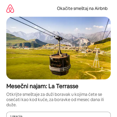
Pređi
na
Okačite smeštaj na Airbnb
sadržaj
Mesečni najam: La Terrasse
Otkrijte smeštaje za duži boravak u kojima ćete se
osećati kao kod kuće, za boravke od mesec dana ili
duže.
Lokacija