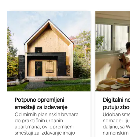
Potpuno opremljeni
Digitalni nomad
smeštaji za izdavanje
putuju zbog p
Od mirnih planinskih brvnara
Udoban smeštaj
do praktičnih urbanih
nomade i ljude 
apartmana, ovi opremljeni
daljinu, sa Wi-
smeštaji za izdavanje imaju
namenskim ra