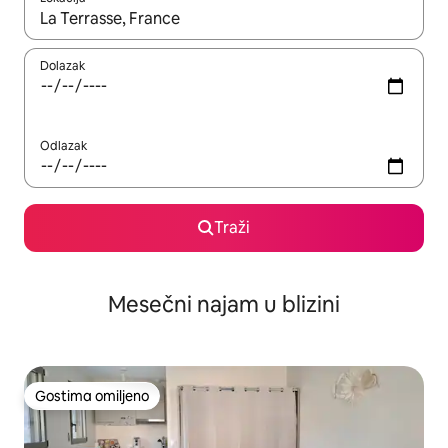
Kad su rezultati dostupni, možete da se krećete kroz njih pomoću
Dolazak
Odlazak
Traži
Mesečni najam u blizini
Gostima omiljeno
Gostima omiljeno