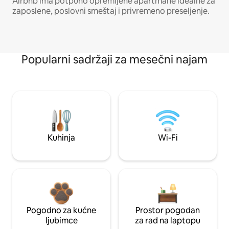
Airbnb ima potpuno opremljene apartmane idealne za
zaposlene, poslovni smeštaj i privremeno preseljenje.
Popularni sadržaji za mesečni najam
Kuhinja
Wi-Fi
Pogodno za kućne
Prostor pogodan
ljubimce
za rad na laptopu