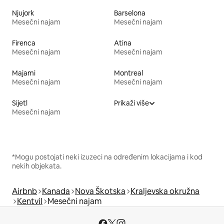
Njujork
Barselona
Mesečni najam
Mesečni najam
Firenca
Atina
Mesečni najam
Mesečni najam
Majami
Montreal
Mesečni najam
Mesečni najam
Sijetl
Prikaži više
Mesečni najam
*Mogu postojati neki izuzeci na određenim lokacijama i kod
nekih objekata.
Airbnb
Kanada
Nova Škotska
Kraljevska okružna
Kentvil
Mesečni najam