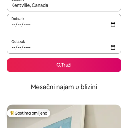
Kad su rezultati dostupni, možete da se krećete kroz njih pomoću
Dolazak
Odlazak
Traži
Mesečni najam u blizini
Gostima omiljeno
Najuspešniji među gostima omiljenim