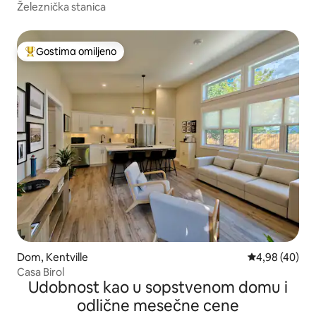
Železnička stanica
Gostima omiljeno
Najuspešniji među gostima omiljenim
Dom, Kentville
Prosečna ocen
4,98 (40)
Casa Birol
Udobnost kao u sopstvenom domu i
odlične mesečne cene