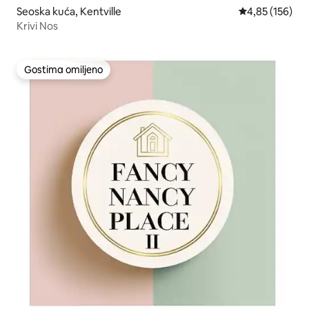
Seoska kuća, Kentville
Prosečna ocena
4,85 (156)
Krivi Nos
Gostima omiljeno
Gostima omiljeno