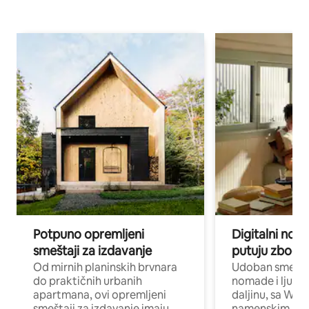
Potpuno opremljeni
Digitalni nomad
smeštaji za izdavanje
putuju zbog p
Od mirnih planinskih brvnara
Udoban smeštaj
do praktičnih urbanih
nomade i ljude 
apartmana, ovi opremljeni
daljinu, sa Wi-
smeštaji za izdavanje imaju
namenskim ra