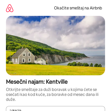
Pređi
na
Okačite smeštaj na Airbnb
sadržaj
Mesečni najam: Kentville
Otkrijte smeštaje za duži boravak u kojima ćete se
osećati kao kod kuće, za boravke od mesec dana ili
duže.
Lokacija