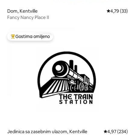
Dom, Kentville
Prosečna ocen
4,79 (33)
Fancy Nancy Place II
Gostima omiljeno
Najuspešniji među gostima omiljenim
Jedinica sa zasebnim ulazom, Kentville
Prosečna ocena
4,97 (234)