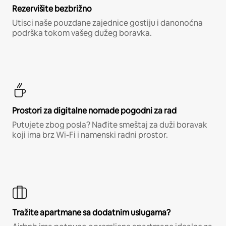
Rezervišite bezbrižno
Utisci naše pouzdane zajednice gostiju i danonoćna
podrška tokom vašeg dužeg boravka.
Prostori za digitalne nomade pogodni za rad
Putujete zbog posla? Nađite smeštaj za duži boravak
koji ima brz Wi-Fi i namenski radni prostor.
Tražite apartmane sa dodatnim uslugama?