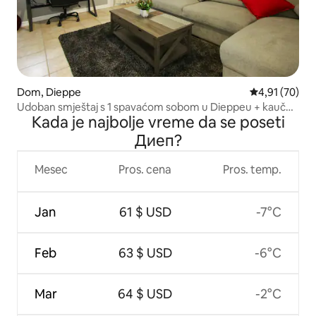
Dom, Dieppe
Prosečna ocen
4,91 (70)
Udoban smještaj s 1 spavaćom sobom u Dieppeu + kauč
Kada je najbolje vreme da se poseti
na razvlačenje
Диеп?
Mesec
Pros. cena
Pros. temp.
Jan
61 $ USD
-7°C
Feb
63 $ USD
-6°C
Mar
64 $ USD
-2°C