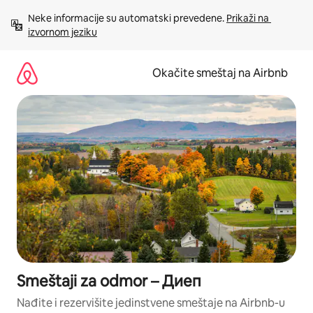
Pređi
Neke informacije su automatski prevedene. 
Prikaži na 
na
izvornom jeziku
sadržaj
Okačite smeštaj na Airbnb
Smeštaji za odmor – Диеп
Nađite i rezervišite jedinstvene smeštaje na Airbnb-u