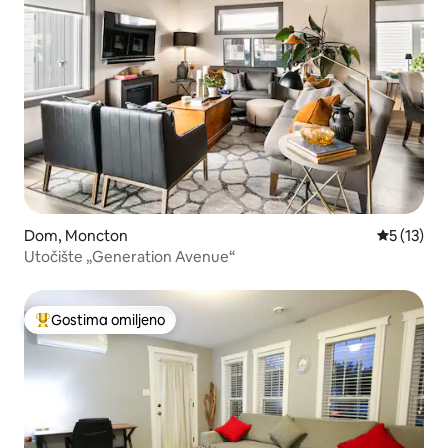
Dom, Moncton
Prosečna o
5 (13)
Utočište „Generation Avenue“
Gostima omiljeno
Najuspešniji među gostima omiljenim