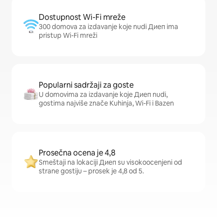
Dostupnost Wi-Fi mreže
300 domova za izdavanje koje nudi Диеп ima
pristup Wi-Fi mreži
Popularni sadržaji za goste
U domovima za izdavanje koje Диеп nudi,
gostima najviše znače Kuhinja, Wi-Fi i Bazen
Prosečna ocena je 4,8
Smeštaji na lokaciji Диеп su visokoocenjeni od
strane gostiju – prosek je 4,8 od 5.