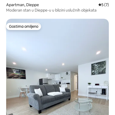
Apartman, Dieppe
Prosečna 
5 (7)
Moderan stan u Dieppe-u u blizini uslužnih objekata
Gostima omiljeno
Gostima omiljeno