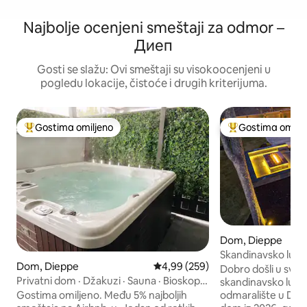
Najbolje ocenjeni smeštaji za odmor –
Диеп
Gosti se slažu: Ovi smeštaji su visokoocenjeni u
pogledu lokacije, čistoće i drugih kriterijuma.
Gostima omiljeno
Gostima omilje
Najuspešniji među gostima omiljenim
Najuspešniji međ
Dom, Dieppe
Skandinavsko luks
Dom, Dieppe
Prosečna ocena 4,99 od 5, utisak
4,99 (259)
velnes | Dip
Dobro došli u svoj
Privatni dom · Džakuzi · Sauna · Bioskop |
skandinavsko luks
Najboljih 5%
Gostima omiljeno. Među 5% najboljih
odmaralište u Djepu. Ovaj potpuno