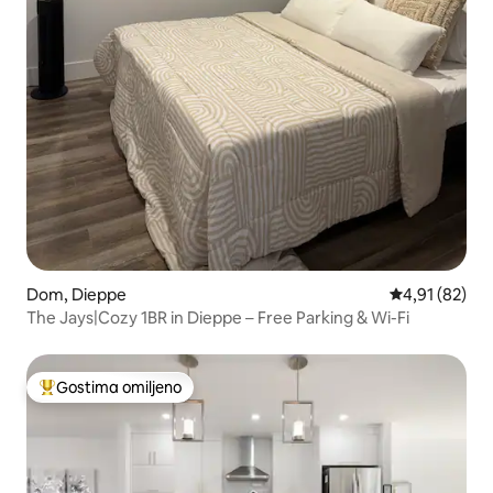
Dom, Dieppe
Prosečna ocen
4,91 (82)
The Jays|Cozy 1BR in Dieppe – Free Parking & Wi-Fi
Gostima omiljeno
Najuspešniji među gostima omiljenim