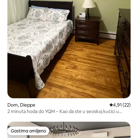
Dom, Dieppe
Prosečna ocen
4,91 (22)
2 minuta hoda do YQM – Kao da ste u seoskoj kućici u
gradu
Gostima omiljeno
Gostima omiljeno