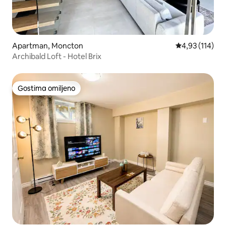
Apartman, Moncton
Prosečna ocena
4,93 (114)
Archibald Loft - Hotel Brix
Gostima omiljeno
Gostima omiljeno