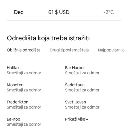
Dec
61 $ USD
-2°C
Odredišta koja treba istražiti
Obližnja odredišta
Drugi tipovi smeštaja
Najpopularnije z
Halifax
Bar Harbor
Smeštaji za odmor
Smeštaji za odmor
Moncton
Šarlottaun
Smeštaji za odmor
Smeštaji za odmor
Frederikton
Sveti Jovan
Smeštaji za odmor
Smeštaji za odmor
Бангор
Prikaži više
Smeštaji za odmor