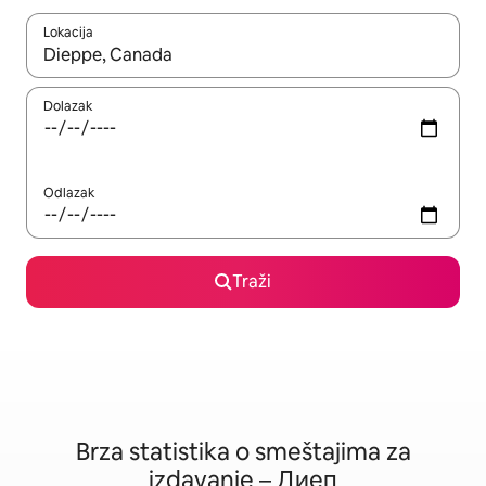
Lokacija
Kad su rezultati dostupni, možete da se krećete kroz njih pomoću
Dolazak
Odlazak
Traži
Brza statistika o smeštajima za
izdavanje – Диеп