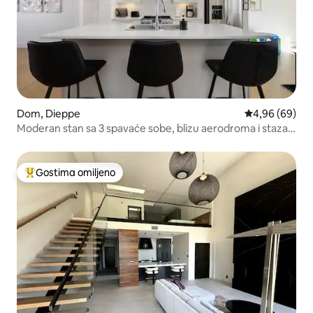
Dom, Dieppe
Prosečna ocena
4,96 (69)
Moderan stan sa 3 spavaće sobe, blizu aerodroma i staza /
skladište za bicikle
Gostima omiljeno
Najuspešniji među gostima omiljenim