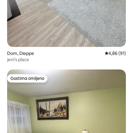
Dom, Dieppe
Prosečna ocen
4,86 (91)
jeni's place
Gostima omiljeno
Gostima omiljeno