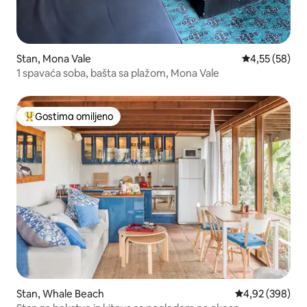
Stan, Mona Vale
Prosečna ocen
4,55 (58)
1 spavaća soba, bašta sa plažom, Mona Vale
Gostima omiljeno
Najuspešniji među gostima omiljenim
Stan, Whale Beach
Prosečna ocena 
4,92 (398)