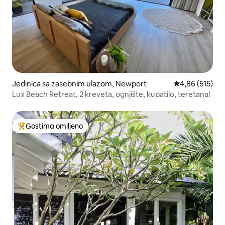
Jedinica sa zasebnim ulazom, Newport
Prosečna ocena
4,86 (515)
Lux Beach Retreat, 2 kreveta, ognjište, kupatilo, teretana!
Gostima omiljeno
Najuspešniji među gostima omiljenim