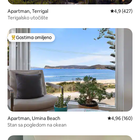
Apartman, Terrigal
Prosečna ocen
4,9 (427)
Terigalsko utočište
Gostima omiljeno
Najuspešniji među gostima omiljenim
Apartman, Umina Beach
Prosečna ocena
4,96 (160)
Stan sa pogledom na okean