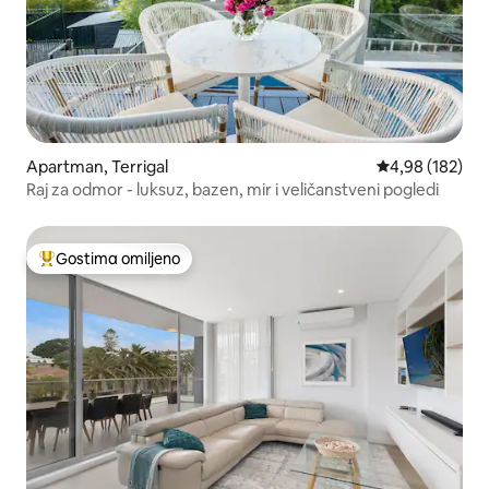
Apartman, Terrigal
Prosečna ocena
4,98 (182)
Raj za odmor - luksuz, bazen, mir i veličanstveni pogledi
Gostima omiljeno
Najuspešniji među gostima omiljenim