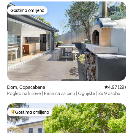
Gostima omiljeno
Gostima omiljeno
Dom, Copacabana
Prosečna ocen
4,97 (29)
Pogled na kitove | Pećnica za picu | Ognjište | Za 9 osoba
Gostima omiljeno
Najuspešniji među gostima omiljenim