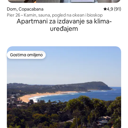
Dom, Copacabana
Prosečna oce
4,9 (91)
Pier 26 • Kamin, sauna, pogled na okean i bioskop
Apartmani za izdavanje sa klima-
uređajem
Gostima omiljeno
Gostima omiljeno