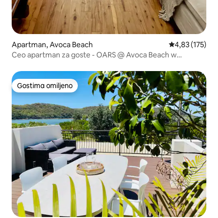
Apartman, Avoca Beach
Prosečna ocena
4,83 (175)
Ceo apartman za goste - OARS @ Avoca Beach w
Lakeview
Gostima omiljeno
Gostima omiljeno