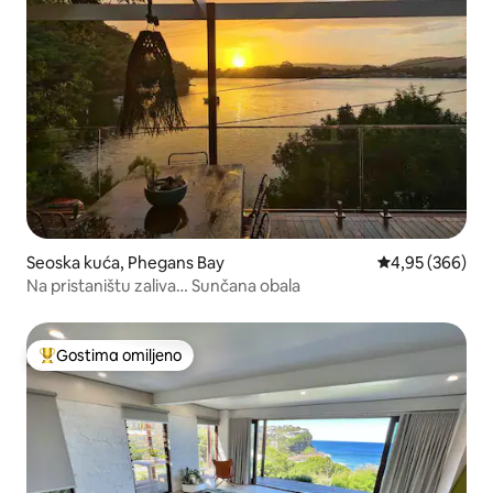
Seoska kuća, Phegans Bay
Prosečna ocena 
4,95 (366)
Na pristaništu zaliva… Sunčana obala
Gostima omiljeno
Najuspešniji među gostima omiljenim