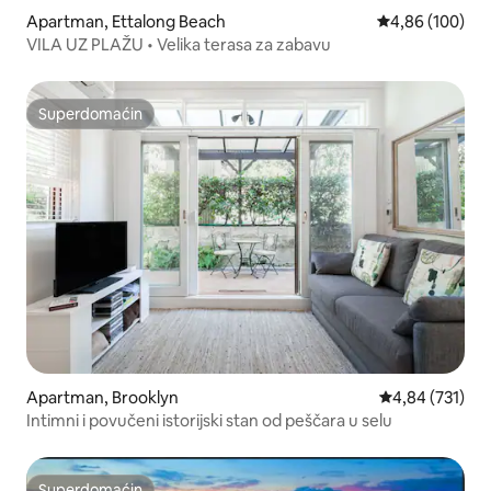
Apartman, Ettalong Beach
Prosečna ocena
4,86 (100)
VILA UZ PLAŽU • Velika terasa za zabavu
Superdomaćin
Superdomaćin
Apartman, Brooklyn
Prosečna ocena
4,84 (731)
Intimni i povučeni istorijski stan od peščara u selu
Superdomaćin