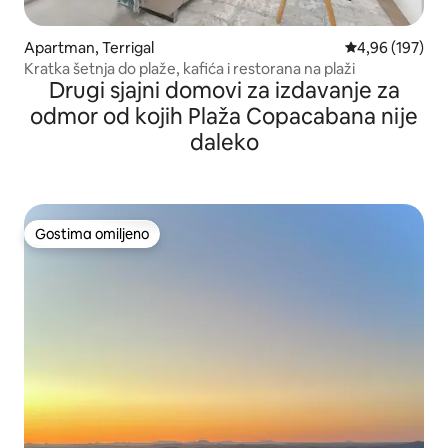
Apartman, Terrigal
Prosečna ocena
4,96 (197)
Kratka šetnja do plaže, kafića i restorana na plaži
Drugi sjajni domovi za izdavanje za
odmor od kojih Plaža Copacabana nije
daleko
Gostima omiljeno
Gostima omiljeno