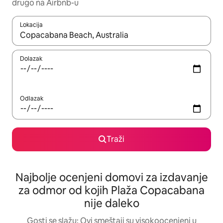
drugo na Airbnb-u
Lokacija
Kad su rezultati dostupni, možete da se krećete kroz njih pomoću
Dolazak
Odlazak
Traži
Najbolje ocenjeni domovi za izdavanje
za odmor od kojih Plaža Copacabana
nije daleko
Gosti se slažu: Ovi smeštaji su visokoocenjeni u