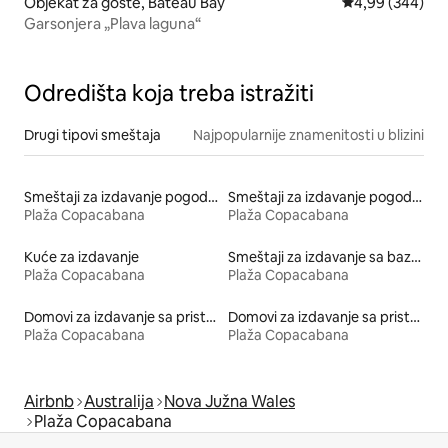
Objekat za goste, Bateau Bay
Prosečna ocena 
4,99 (344)
Garsonjera „Plava laguna“
Odredišta koja treba istražiti
Drugi tipovi smeštaja
Najpopularnije znamenitosti u blizini
Smeštaji za izdavanje pogodni za kućne ljubimce
Smeštaji za izdavanje pogodni za porodice
Plaža Copacabana
Plaža Copacabana
Kuće za izdavanje
Smeštaji za izdavanje sa bazenom
Plaža Copacabana
Plaža Copacabana
Domovi za izdavanje sa pristupom plaži
Domovi za izdavanje sa pristupom jezeru
Plaža Copacabana
Plaža Copacabana
Airbnb
Australija
Nova Južna Wales
Plaža Copacabana