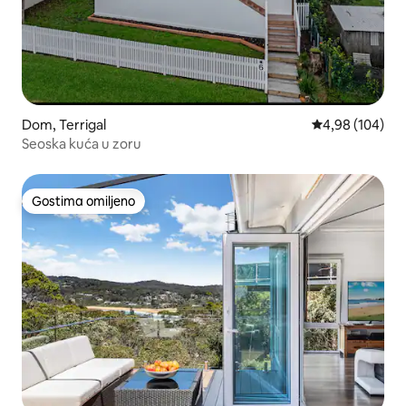
Dom, Terrigal
Prosečna ocena
4,98 (104)
Seoska kuća u zoru
Gostima omiljeno
Gostima omiljeno