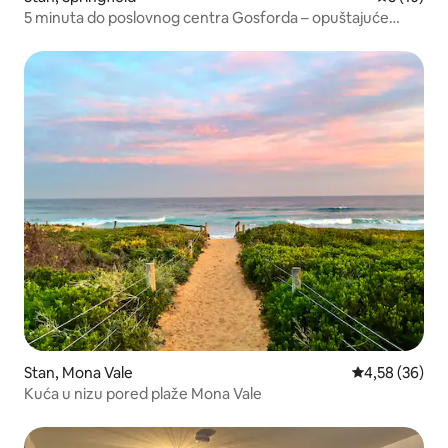
5 minuta do poslovnog centra Gosforda – opuštajuće
utočište u centru
Stan, Mona Vale
Prosečna ocen
4,58 (36)
Kuća u nizu pored plaže Mona Vale