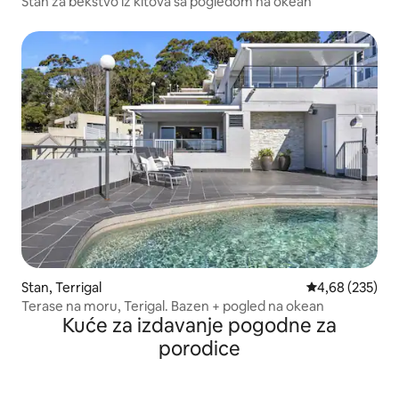
Stan za bekstvo iz kitova sa pogledom na okean
Stan, Terrigal
Prosečna ocena
4,68 (235)
Terase na moru, Terigal. Bazen + pogled na okean
Kuće za izdavanje pogodne za
porodice