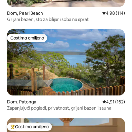
Dom, Pearl Beach
Prosečna ocena
4,98 (114)
Grijani bazen, sto za bilijar i soba na sprat
Gostima omiljeno
Gostima omiljeno
Dom, Patonga
Prosečna ocena
4,91 (162)
Zapanjujući pogledi, privatnost, grijani bazen i sauna
Gostima omiljeno
Najuspešniji među gostima omiljenim