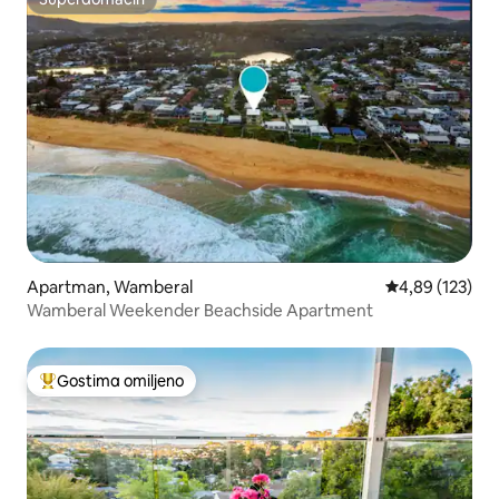
Superdomaćin
Apartman, Wamberal
Prosečna ocena
4,89 (123)
Wamberal Weekender Beachside Apartment
Gostima omiljeno
Najuspešniji među gostima omiljenim