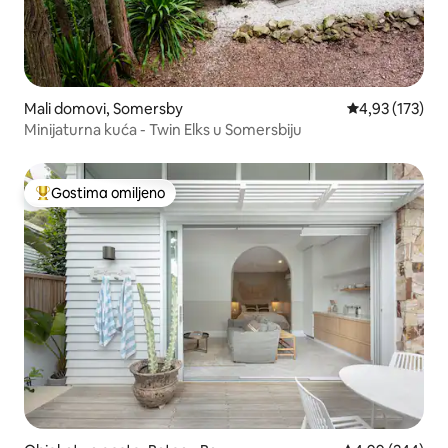
Mali domovi, Somersby
Prosečna ocena
4,93 (173)
Minijaturna kuća - Twin Elks u Somersbiju
Gostima omiljeno
Najuspešniji među gostima omiljenim