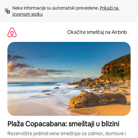
Pređi
Neke informacije su automatski prevedene. 
Prikaži na 
na
izvornom jeziku
sadržaj
Okačite smeštaj na Airbnb
Plaža Copacabana: smeštaji u blizini
Rezervišite jedinstvene smeštaje za odmor, domove i