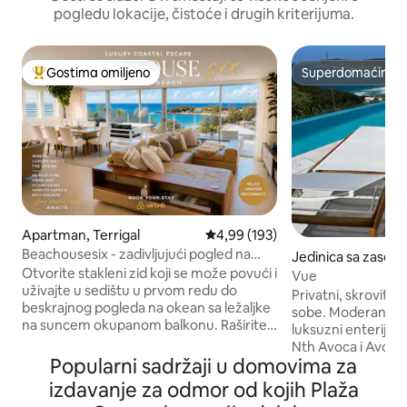
pogledu lokacije, čistoće i drugih kriterijuma.
Gostima omiljeno
Superdomaćin
Najuspešniji među gostima omiljenim
Superdomaćin
Apartman, Terrigal
Prosečna ocena 4,99 od 5, utisak
4,99 (193)
Beachousesix - zadivljujući pogled na
Jedinica sa zaseb
okean iz elegantnog doma
Otvorite stakleni zid koji se može povući i
m, North Avoca
Vue
uživajte u sedištu u prvom redu do
Privatni, skroviti 
beskrajnog pogleda na okean sa ležaljke
sobe. Moderan diz
na suncem okupanom balkonu. Raširite
luksuzni enterijer
se na kožnom kauču sa knjigom.
Nth Avoca i Avoca
Pripremite obroke u elegantnoj kuhinji
Popularni sadržaji u domovima za
velikim dnevnim b
pod prozorima. Luksuzni Beach Escape
natkrivenu prostr
izdavanje za odmor od kojih Plaža
Luksuzni moderni stan sa veličanstvenim
kupatilo sa tuš ka