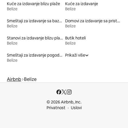
Kuće za izdavanje blizu plaže
Kuće za izdavanje
Belize
Belize
Smeštaji za izdavanje sa bazenom
Domovi za izdavanje sa pristupom plaži
Belize
Belize
Stanovi za izdavanje blizu plaže
Butik hoteli
Belize
Belize
Smeštaji za izdavanje pogodni za kućne ljubimce
Prikaži više
Belize
Airbnb
Belize
© 2026 Airbnb, Inc.
Privatnost
Uslovi