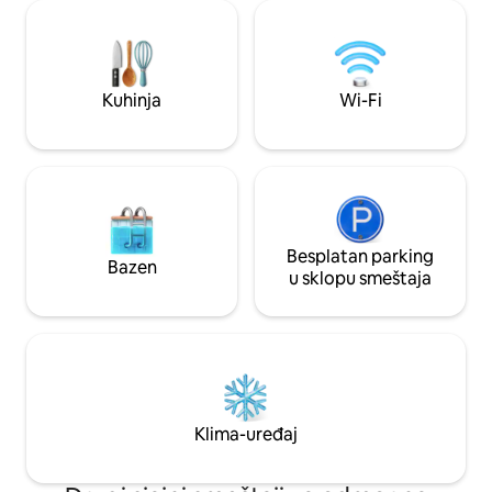
Temelji se na našem istraživanju ruševina
naše kolekcije sme
Maja i odmarališta u džungli. Nalazi se 4,5
smeštenih u bujni
milje južno od centra San Pedra. Mirno
blizini San Ignasija.
područje sa barom i restoranom na
nekoliko koraka u odmaralištu Playa de
Kuhinja
Wi-Fi
Sala, a na raspolaganju je i bazen uz
kupovinu hrane ili pića.
Besplatan parking
Bazen
u sklopu smeštaja
Klima-uređaj