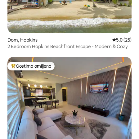
Dom, Hopkins
Prosečna oce
5,0 (25)
2 Bedroom Hopkins Beachfront Escape - Modern & Cozy
Gostima omiljeno
Najuspešniji među gostima omiljenim