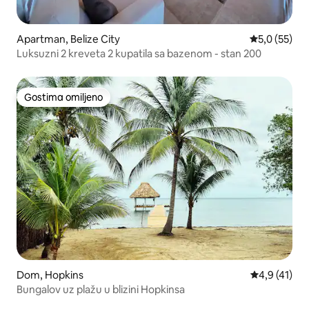
Apartman, Belize City
Prosečna oce
5,0 (55)
Luksuzni 2 kreveta 2 kupatila sa bazenom - stan 200
Gostima omiljeno
Gostima omiljeno
Dom, Hopkins
Prosečna oce
4,9 (41)
Bungalov uz plažu u blizini Hopkinsa