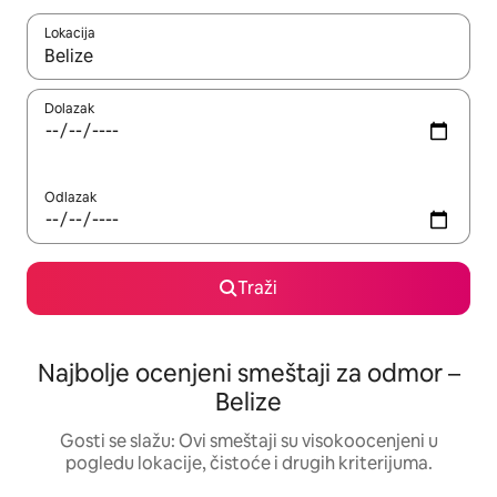
Lokacija
Kad su rezultati dostupni, možete da se krećete kroz njih pomoću
Dolazak
Odlazak
Traži
Najbolje ocenjeni smeštaji za odmor –
Belize
Gosti se slažu: Ovi smeštaji su visokoocenjeni u
pogledu lokacije, čistoće i drugih kriterijuma.