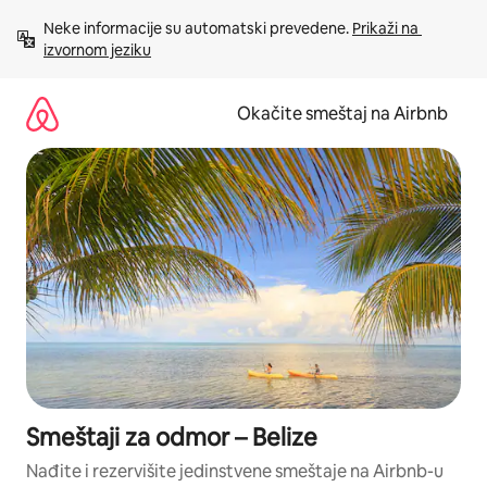
Pređi
Neke informacije su automatski prevedene. 
Prikaži na 
na
izvornom jeziku
sadržaj
Okačite smeštaj na Airbnb
Smeštaji za odmor – Belize
Nađite i rezervišite jedinstvene smeštaje na Airbnb-u