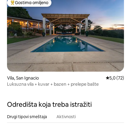
Gostima omiljeno
Najuspešniji među gostima omiljenim
Vila, San Ignacio
Prosečna oce
5,0 (72)
Luksuzna vila + kuvar + bazen + prelepe bašte
Odredišta koja treba istražiti
Drugi tipovi smeštaja
Aktivnosti