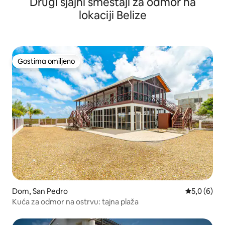
Drugi sjajni smeštaji za odmor na
lokaciji Belize
Gostima omiljeno
Gostima omiljeno
Dom, San Pedro
Prosečna oc
5,0 (6)
Kuća za odmor na ostrvu: tajna plaža