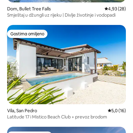
Dom, Bullet Tree Falls
Prosečna ocen
4,93 (28)
Smještaj u džungli uz rijeku | Divlje životinje i vodopadi
Gostima omiljeno
Gostima omiljeno
Vila, San Pedro
Prosečna oce
5,0 (16)
Latitude 17 i Mistico Beach Club + prevoz brodom