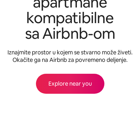
apartmane
kompatibilne
sa Airbnb-om
Iznajmite prostor u kojem se stvarno može živeti.
Okačite ga na Airbnb za povremeno deljenje.
Explore near you