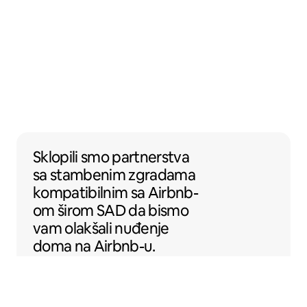
Sklopili smo partnerstva sa stambenim z
Sklopili smo partnerstva
sa
stambenim zgradama
kompatibilnim
sa Airbnb-
om širom SAD da bismo
vam olakšali nuđenje
doma na Airbnb-u.
Sentral Apartments
Denver, Kolorado