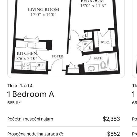
Tlocrt 1. od 4
Tl
1 Bedroom A
1
665 ft²
66
$2,383
Početni mesečni najam
Po
$852
Prosečna
nedeljna zarada
Pr