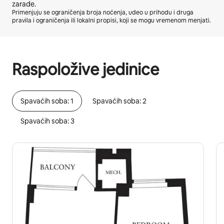
zarade.
Primenjuju se ograničenja broja noćenja, udeo u prihodu i druga
pravila i ograničenja ili lokalni propisi, koji se mogu vremenom menjati.
Vaša potencijalna zarada je $852 mesečno
Raspoložive jedinice
Spavaćih soba: 1
Spavaćih soba: 2
Spavaćih soba: 3