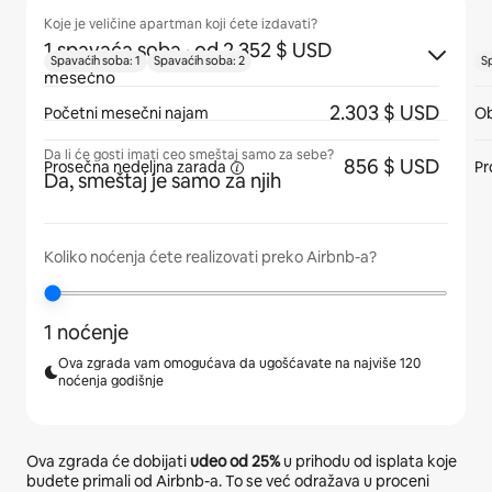
Koje je veličine apartman koji ćete izdavati?
1 spavaća soba
· od 2.352 $ USD
Spavaćih soba: 1
Spavaćih soba: 2
S
mesečno
2.303 $ USD
Početni mesečni najam
Ob
Da li će gosti imati ceo smeštaj samo za sebe?
856 $ USD
Prosečna
nedeljna zarada
Pr
Da, smeštaj je samo za njih
Koliko noćenja ćete realizovati preko Airbnb-a?
1 noćenje
Ova zgrada vam omogućava da ugošćavate na najviše 120
noćenja godišnje
Ova zgrada će dobijati
udeo od
25%
u prihodu od isplata koje
budete primali od Airbnb-a. To se već odražava u proceni