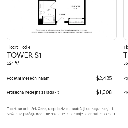
Tlocrt 1. od 4
Tl
TOWER S1
T
524 ft²
55
$2,425
Početni mesečni najam
Po
$1,008
Prosečna
nedeljna zarada
Pr
Tlocrti su približni. Cene, raspoloživost i sadržaji se mogu menjati.
Možda se plaćaju dodatne naknade. Za detalje se obratite objektu.