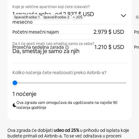
Koje je veličine apartman koji ćete izdavati?
1 spavaća soba
· od 2.837 $ USD
Spavaćih soba: 1
Spavaćih soba: 2
+ JOŠ
G
mesečno
2.979 $ USD
Početni mesečni najam
Po
Da li će gosti imati ceo smeštaj samo za sebe?
1.210 $ USD
Prosečna
nedeljna zarada
Pr
Da, smeštaj je samo za njih
Koliko noćenja ćete realizovati preko Airbnb-a?
1 noćenje
Ova zgrada vam omogućava da ugošćavate na najviše 90
noćenja godišnje
Ova zgrada će dobijati
udeo od
25%
u prihodu od isplata koje
budete primali od Airbnb-a. To se već odražava u proceni