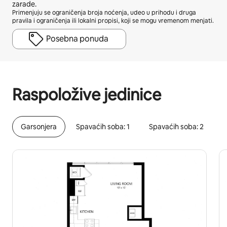
zarade.
Primenjuju se ograničenja broja noćenja, udeo u prihodu i druga
pravila i ograničenja ili lokalni propisi, koji se mogu vremenom menjati.
Posebna ponuda
Vaša potencijalna zarada je $1535 mesečno
Raspoložive jedinice
Garsonjera
Spavaćih soba: 1
Spavaćih soba: 2