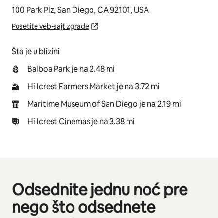
100 Park Plz, San Diego, CA 92101, USA
Posetite veb-sajt zgrade
Šta je u blizini
Balboa Park je na 2.48 mi
Hillcrest Farmers Market je na 3.72 mi
Maritime Museum of San Diego je na 2.19 mi
Hillcrest Cinemas je na 3.38 mi
Odsednite jednu noć pre
Prikazano stavki: 0 od 0
nego što odsednete