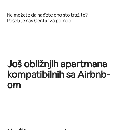
Ne možete da nađete ono što tražite?
Posetite naš Centar za pomoć
Još obližnjih apartmana
kompatibilnih sa Airbnb-
om
Prikazano stavki: 0 od 0