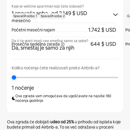
Koje je veličine apartman koji ćete izdavati?
1 spavaća soba
· od 2.149 $ USD
Spavaćih soba: 1
Spavaćih soba: 2
G
mesečno
1.742 $ USD
Početni mesečni najam
Po
Da li će gosti imati ceo smeštaj samo za sebe?
644 $ USD
Prosečna
nedeljna zarada
Pr
Da, smeštaj je samo za njih
Koliko noćenja ćete realizovati preko Airbnb-a?
1 noćenje
Ova zgrada vam omogućava da ugošćavate na najviše 180
noćenja godišnje
Ova zgrada će dobijati
udeo od
25%
u prihodu od isplata koje
budete primali od Airbnb-a. To se već odražava u proceni