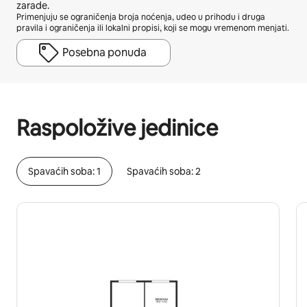
zarade.
Primenjuju se ograničenja broja noćenja, udeo u prihodu i druga
pravila i ograničenja ili lokalni propisi, koji se mogu vremenom menjati.
Posebna ponuda
Vaša potencijalna zarada je $603 mesečno
Raspoložive jedinice
Spavaćih soba: 1
Spavaćih soba: 2