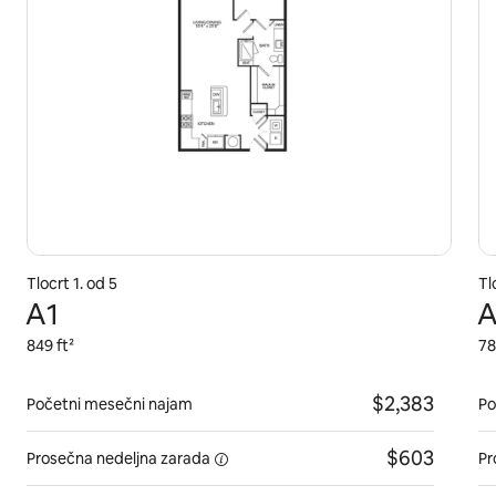
Tlocrt 1. od 5
Tl
A1
A
849 ft²
78
$2,383
Početni mesečni najam
Po
$603
Prosečna
nedeljna zarada
Pr