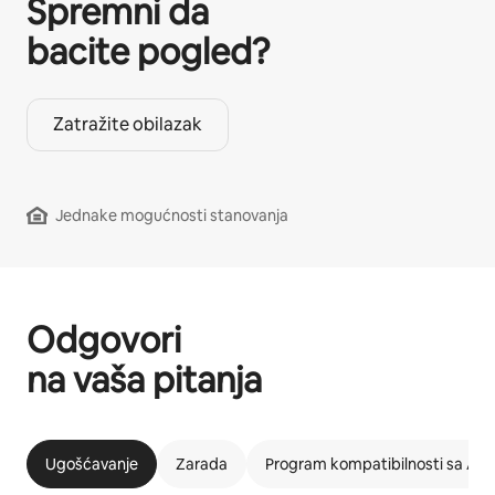
Spremni da
bacite pogled?
Zatražite obilazak
Jednake mogućnosti stanovanja
Odgovori
na vaša pitanja
Ugošćavanje
Zarada
Program kompatibilnosti sa Ai