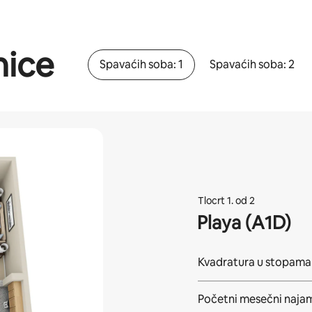
nice
Spavaćih soba: 1
Spavaćih soba: 2
Tlocrt 1. od 2
Playa (A1D)
Kvadratura u stopama
Početni mesečni naja