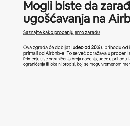
Mogli biste da zara
ugošćavanja na Air
Saznajte kako procenjujemo zaradu
Ova zgrada će dobijati
udeo od
20%
u prihodu od 
primali od Airbnb-a. To se već odražava u proceni 
Primenjuju se ograničenja broja noćenja, udeo u prihodu i 
ograničenja ili lokalni propisi, koji se mogu vremenom men
Vaša potencijalna zarada je $1105 mesečno