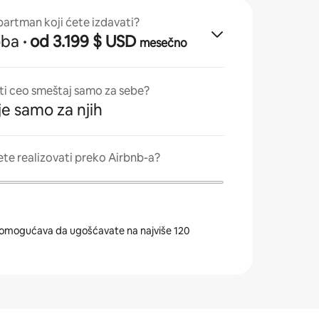
apartman koji ćete izdavati?
oba
· od 3.199 $ USD
mesečno
ati ceo smeštaj samo za sebe?
je samo za njih
ete realizovati preko Airbnb-a?
omogućava da ugošćavate na najviše 120