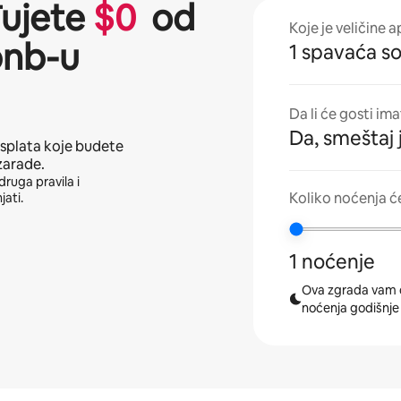
đujete
$
0
od
Koje je veličine 
bnb-u
1 spavaća s
Da li će gosti im
Da, smeštaj 
isplata koje budete
zarade.
druga pravila i
Koliko noćenja ć
jati.
1 noćenje
Ova zgrada vam 
noćenja godišnje