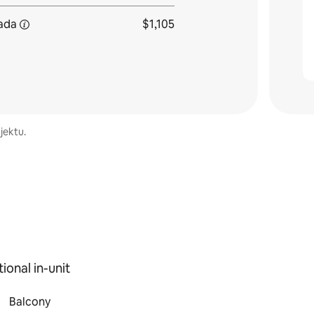
rada
$1,105
jektu.
ional in-unit
Balcony