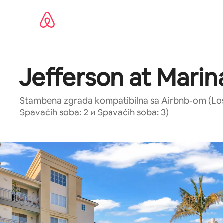
Pređi
na
sadržaj
Jefferson at Marin
Stambena zgrada kompatibilna sa Airbnb-om (Los A
Spavaćih soba: 2 и Spavaćih soba: 3)