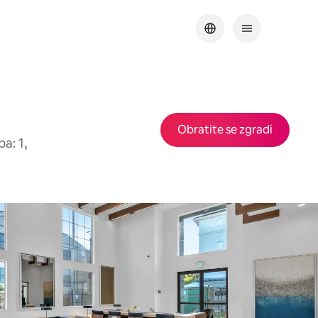
Obratite se zgradi
a: 1,