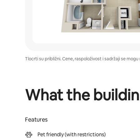
Tlocrti su približni. Cene, raspoloživost i sadržaji se mo
What the buildin
Features
Pet friendly (with restrictions)