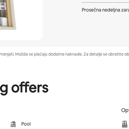
Prosečna
nedeljna za
gu menjati. Možda se plaćaju dodatne naknade. Za detalje se obratite ob
g offers
Opt
Pool