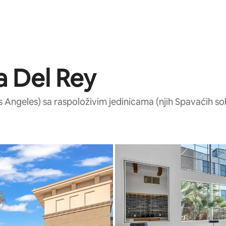
a Del Rey
ngeles) sa raspoloživim jedinicama (njih Spavaćih sob