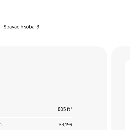
Spavaćih soba: 3
805 ft²
m
$3,199