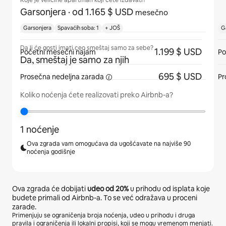
Koje je veličine apartman koji ćete izdavati?
Garsonjera
· od 1.165 $ USD
mesečno
Garsonjera
Spavaćih soba: 1
+ JOŠ
G
Da li će gosti imati ceo smeštaj samo za sebe?
1.199 $ USD
Početni mesečni najam
Po
Da, smeštaj je samo za njih
695 $ USD
Prosečna
nedeljna zarada
Pr
Koliko noćenja ćete realizovati preko Airbnb-a?
1 noćenje
Ova zgrada vam omogućava da ugošćavate na najviše 90
noćenja godišnje
Ova zgrada će dobijati
udeo od
20%
u prihodu od isplata koje
budete primali od Airbnb-a. To se već odražava u proceni
zarade.
Primenjuju se ograničenja broja noćenja, udeo u prihodu i druga
pravila i ograničenja ili lokalni propisi, koji se mogu vremenom menjati.