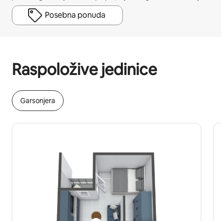
Posebna ponuda
Vaša potencijalna zarada je $718 mesečno
Raspoložive jedinice
Garsonjera