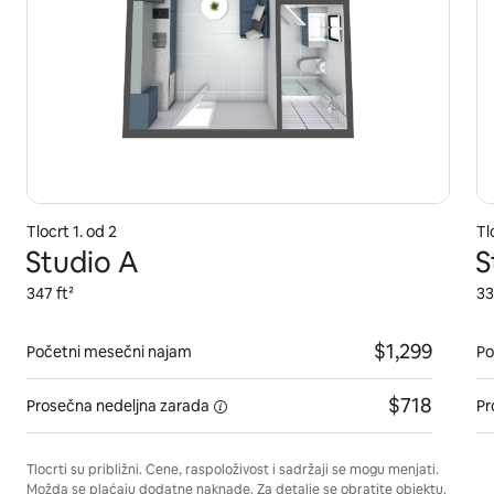
Tlocrt 1. od 2
Tl
Studio A
S
347 ft²
33
$1,299
Početni mesečni najam
Po
$718
Prosečna
nedeljna zarada
Pr
Tlocrti su približni. Cene, raspoloživost i sadržaji se mogu menjati.
Možda se plaćaju dodatne naknade. Za detalje se obratite objektu.