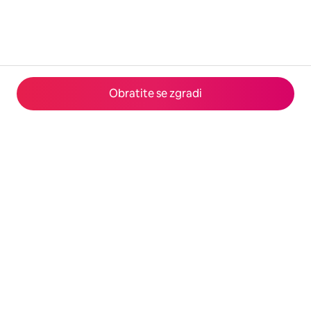
Obratite se zgradi
© 2026 Airbnb, Inc.
Privatnost
·
Uslovi