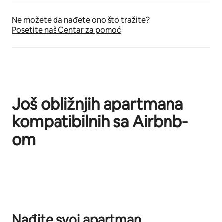
Ne možete da nađete ono što tražite?
Posetite naš Centar za pomoć
Još obližnjih apartmana
kompatibilnih sa Airbnb-
om
Prikazano stavki: 0 od 0
Nađite svoj apartman