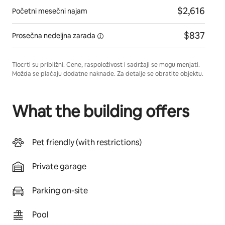
$2,616
Početni mesečni najam
$837
Prosečna
nedeljna zarada
Tlocrti su približni. Cene, raspoloživost i sadržaji se mogu menjati.
Možda se plaćaju dodatne naknade. Za detalje se obratite objektu.
What the building offers
Pet friendly (with restrictions)
Private garage
Parking on-site
Pool