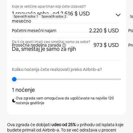
Koje je veličine apartman koji ćete izdavati?
1 spavaća soba
· od 2.616 $ USD
Spavaćih soba: 1
Spavaćih soba: 2
S
mesečno
2.220 $ USD
Početni mesečni najam
Po
Da li će gosti imati ceo smeštaj samo za sebe?
973 $ USD
Prosečna
nedeljna zarada
Pr
Da, smeštaj je samo za njih
Koliko noćenja ćete realizovati preko Airbnb-a?
1 noćenje
Ova zgrada vam omogućava da ugošćavate na najviše 120
noćenja godišnje
Ova zgrada će dobijati
udeo od
25%
u prihodu od isplata koje
budete primali od Airbnb-a. To se već odražava u proceni