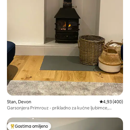
Stan, Devon
Prosečna ocena 
4,93 (400)
Garsonjera Primrouz - prikladno za kućne ljubimce,
privatno parkiralište
Gostima omiljeno
Najuspešniji među gostima omiljenim