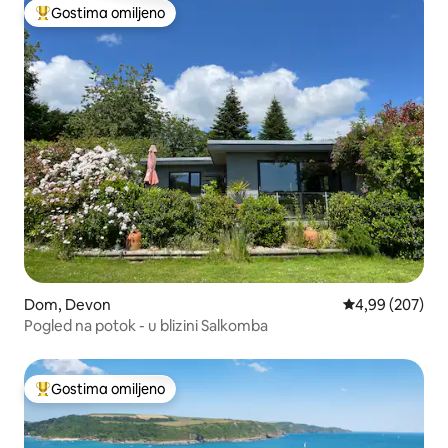
Gostima omiljeno
Najuspešniji među gostima omiljenim
Dom, Devon
Prosečna ocena 
4,99 (207)
Pogled na potok - u blizini Salkomba
Gostima omiljeno
Najuspešniji među gostima omiljenim