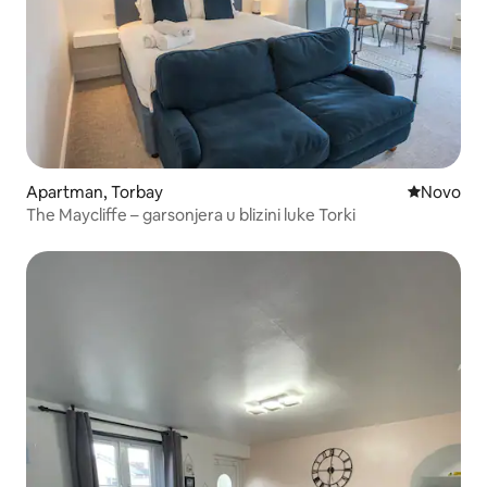
Apartman, Torbay
Novi smeš
Novo
The Maycliffe – garsonjera u blizini luke Torki