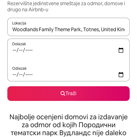
Rezervišite jedinstvene smeštaje za odmor, domove i
drugo na Airbnb-u
Lokacija
Kad su rezultati dostupni, možete da se krećete kroz njih pomoću
Dolazak
Odlazak
Traži
Najbolje ocenjeni domovi za izdavanje
za odmor od kojih Породични
тематски парк Вудландс nije daleko