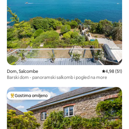
Dom, Salcombe
Prosečna ocen
4,98 (51)
Barski dom - panoramski salkomb i pogled na more
Gostima omiljeno
Najuspešniji među gostima omiljenim