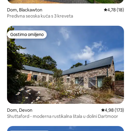
Dom, Blackawton
Prosečna ocen
4,78 (18)
Predivna seoska kuća s 3 kreveta
Gostima omiljeno
Gostima omiljeno
Dom, Devon
Prosečna ocena
4,98 (173)
Shuttaford - moderna rustikalna štala u dolini Dartmoor