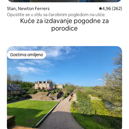
Stan, Newton Ferrers
Prosečna ocena 
4,96 (262)
Opustite se u stilu sa čarobnim pogledom na ušće
Kuće za izdavanje pogodne za
porodice
Gostima omiljeno
Gostima omiljeno