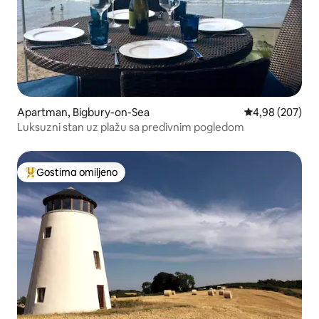
Apartman, Bigbury-on-Sea
Prosečna ocena 
4,98 (207)
Luksuzni stan uz plažu sa predivnim pogledom
Gostima omiljeno
Najuspešniji među gostima omiljenim