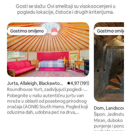
Gosti se slažu: Ovi smeštaji su visokoocenjeni u
pogledu lokacije, čistoće i drugih kriterijuma.
Gostima omiljeno
Gostima omiljeno
Gostima omiljeno
Gostima omiljeno
Jurta, Allaleigh, Blackawton,
Prosečna ocena 4,97 od 5, utisa
4,97 (191)
Totnes
Roundhouse Yurt, zadivljujući pogledi -
Totnes/Dartmouth
Pobegnite u našu autentičnu jurtu van
mreže u oblasti od posebnog prirodnog
značaja (AONB) South Hams. Pogled koji
Dom, Landscove
oduzima dah, udobna peć na drva,
Šipon. Jedinstven
solarna energija i unutrašnja kuhinja. Za
kratak odmor u j
Miran, duboko luk
2–4 osobe (bračni krevet + bračni kauč
punjenje i ponovno
na razvlačenje). Retka privatnost sa