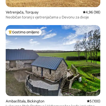
Vetrenjača, Torquay
Prosečna ocena
4,96 (98)
Neobičan toranj s vjetrenjačama u Devonu za dvoje
Gostima omiljeno
Najuspešniji među gostima omiljenim
Ambar/štala, Bickington
Prosečna oc
5 (100)