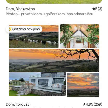
Dom, Blackawton
Prosečna 
5 (3)
Pitstop – privatni dom u golferskom i spa odmaralištu
Gostima omiljeno
Najuspešniji među gostima omiljenim
Dom, Torquay
Prosečna ocena
4,95 (259)