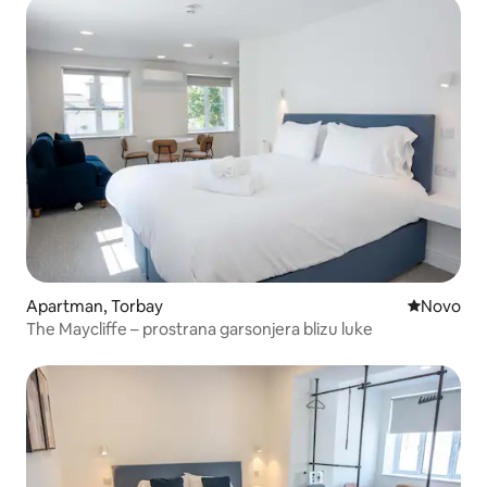
Apartman, Torbay
Novi smeš
Novo
The Maycliffe – prostrana garsonjera blizu luke