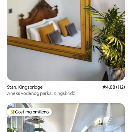
Stan, Kingsbridge
Prosečna ocena
4,88 (112)
Aneks vodenog parka, Kingsbridž
Gostima omiljeno
Najuspešniji među gostima omiljenim