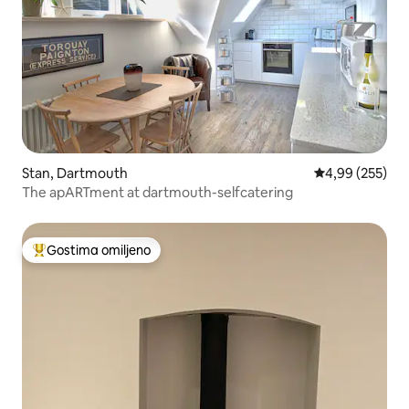
Stan, Dartmouth
Prosečna ocena
4,99 (255)
The apARTment at dartmouth-selfcatering
Gostima omiljeno
Najuspešniji među gostima omiljenim