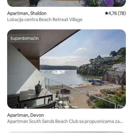
Apartman, Shaldon
Prosečna ocen
4,76 (78)
Lokacija centra Beach Retreat Village
Superdomaćin
Superdomaćin
Apartman, Devon
Apartman South Sands Beach Club sa propusnicama za
spa centar