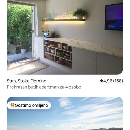
Stan, Stoke Fleming
Prosečna ocena
4,96 (168)
Prekrasan butik apartman za 4 osobe
Gostima omiljeno
Najuspešniji među gostima omiljenim