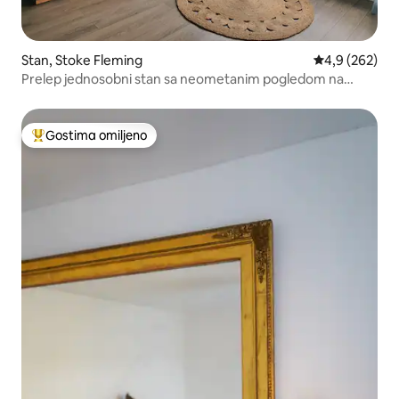
Stan, Stoke Fleming
Prosečna ocen
4,9 (262)
Prelep jednosobni stan sa neometanim pogledom na
okean i parkingom na licu mesta
Gostima omiljeno
Najuspešniji među gostima omiljenim