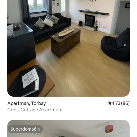
Apartman, Torbay
Prosečna ocen
4,73 (86)
Cross Cottage Apartment
Superdomaćin
Superdomaćin