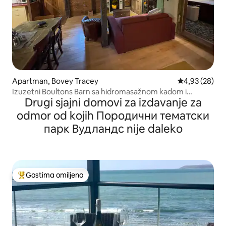
Apartman, Bovey Tracey
Prosečna ocen
4,93 (28)
Izuzetni Boultons Barn sa hidromasažnom kadom i
Drugi sjajni domovi za izdavanje za
opcionom saunom
odmor od kojih Породични тематски
парк Вудландс nije daleko
Gostima omiljeno
Najuspešniji među gostima omiljenim