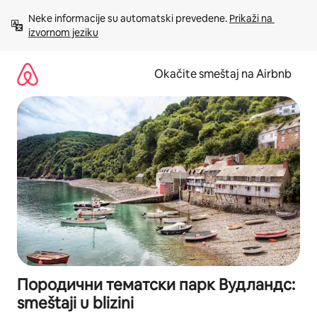
Pređi
Neke informacije su automatski prevedene. 
Prikaži na 
na
izvornom jeziku
sadržaj
Okačite smeštaj na Airbnb
Породични тематски парк Вудландс:
smeštaji u blizini