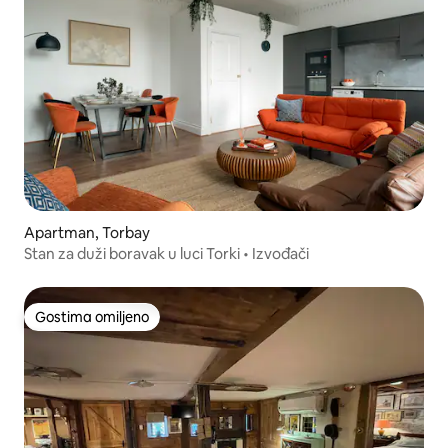
Apartman, Torbay
Stan za duži boravak u luci Torki • Izvođači
Gostima omiljeno
Gostima omiljeno