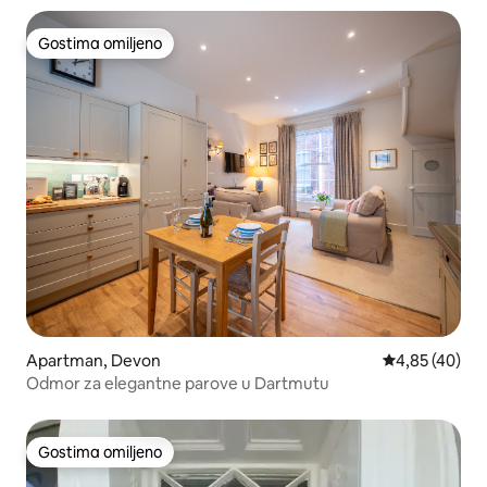
Gostima omiljeno
Gostima omiljeno
Apartman, Devon
Prosečna ocen
4,85 (40)
Odmor za elegantne parove u Dartmutu
Gostima omiljeno
Gostima omiljeno