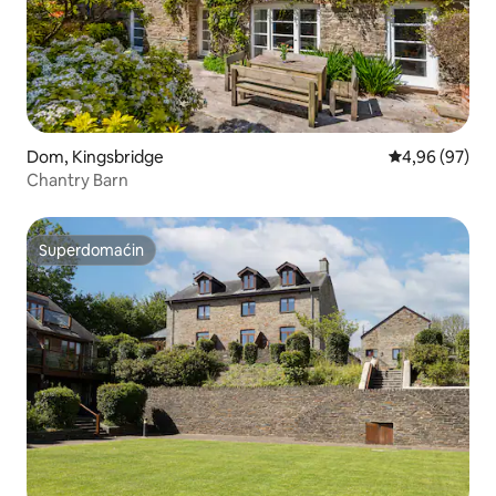
Dom, Kingsbridge
Prosečna ocen
4,96 (97)
Chantry Barn
Superdomaćin
Superdomaćin