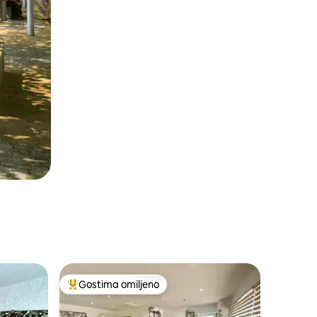
Gostima omiljeno
ljenim
Najuspešniji među gostima omiljenim