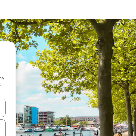
te
c
oz njih pomoću strelica nagore i nadole, kao i da ih istražujte dodirom