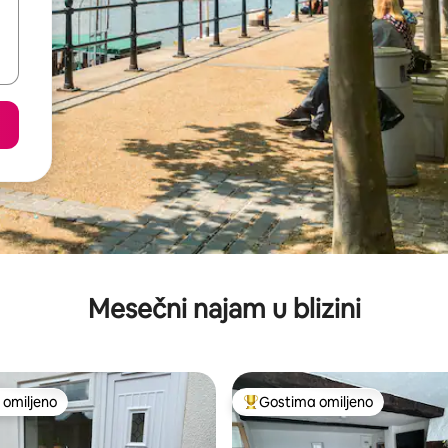
Mesečni najam u blizini
omiljeno
Gostima omiljeno
omiljeno
Najuspešniji među gostima omi