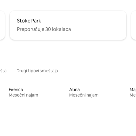
Stoke Park
Preporučuje 30 lokalaca
išta
Drugi tipovi smeštaja
Firenca
Atina
Ma
Mesečni najam
Mesečni najam
Me