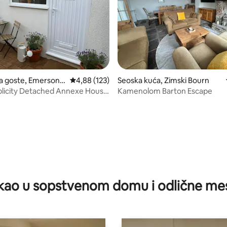
a goste, Emersons
Prosečna ocena 4,88 od 5, utisaka: 123
4,88 (123)
Seoska kuća, Zimski Bourn
mplicity Detached Annexe House
Kamenolom Barton Escape
 5, utisaka: 29
kao u sopstvenom domu i odlične me