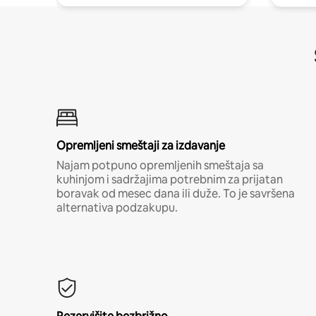
Opremljeni smeštaji za izdavanje
Najam potpuno opremljenih smeštaja sa
kuhinjom i sadržajima potrebnim za prijatan
boravak od mesec dana ili duže. To je savršena
alternativa podzakupu.