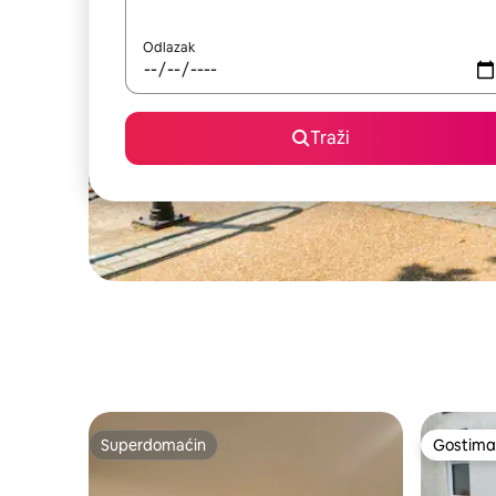
Odlazak
Traži
Superdomaćin
Gostima 
Superdomaćin
Gostima 