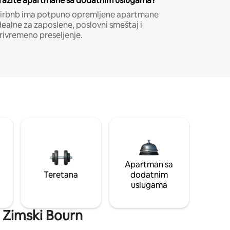
ražite apartmane sa dodatnim uslugama?
irbnb ima potpuno opremljene apartmane
dealne za zaposlene, poslovni smeštaj i
rivremeno preseljenje.
Apartman sa
Teretana
dodatnim
uslugama
i Zimski Bourn