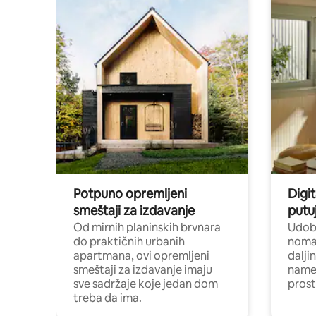
Potpuno opremljeni
Digit
smeštaji za izdavanje
putu
Od mirnih planinskih brvnara
Udoba
do praktičnih urbanih
nomad
apartmana, ovi opremljeni
dalji
smeštaji za izdavanje imaju
name
sve sadržaje koje jedan dom
pros
treba da ima.