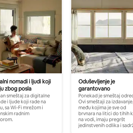
alni nomadi i ljudi koji
Oduševljenje je
ju zbog posla
garantovano
n smeštaj za digitalne
Ponekad je smeštaj odred
e i ljude koji rade na
Ovi smeštaji za izdavanje
nu, sa Wi-Fi mrežom i
među kojima je sve od
nskim radnim
brvnara na litici do tihih 
torom.
na vodi, imaju pregršt
jedinstvenih odlika i sadr