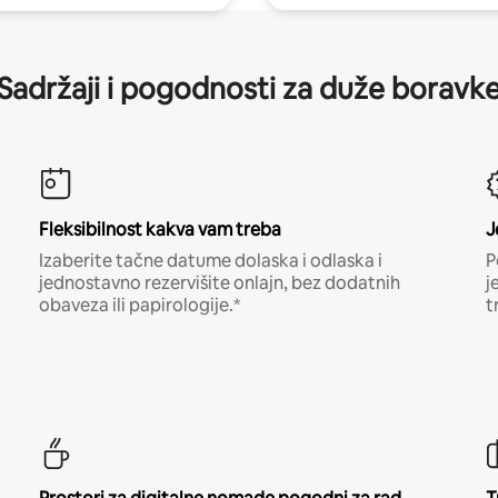
Sadržaji i pogodnosti za duže boravk
Fleksibilnost kakva vam treba
J
Izaberite tačne datume dolaska i odlaska i
P
jednostavno rezervišite onlajn, bez dodatnih
j
obaveza ili papirologije.*
t