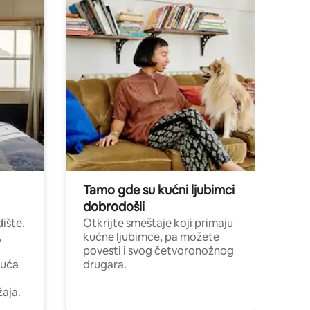
Tamo gde su kućni ljubimci
dobrodošli
ište.
Otkrijte smeštaje koji primaju
,
kućne ljubimce, pa možete
povesti i svog četvoronožnog
kuća
drugara.
žaja.