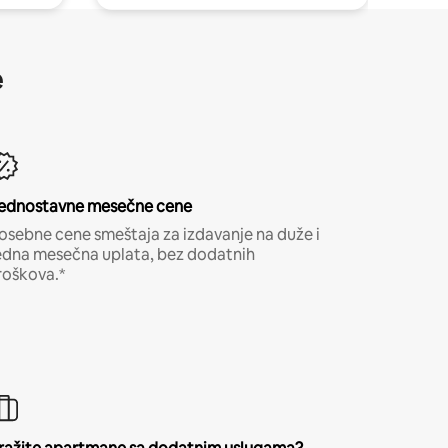
e
ednostavne mesečne cene
osebne cene smeštaja za izdavanje na duže i
edna mesečna uplata, bez dodatnih
roškova.*