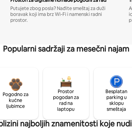
Prostori za digitalne nomade pogodni za rad
T
Putujete zbog posla? Nađite smeštaj za duži
A
boravak koji ima brz Wi-Fi i namenski radni
i
prostor.
p
Popularni sadržaji za mesečni najam
Prostor
Besplatan
Pogodno za
pogodan za
parking u
kućne
rad na
sklopu
ljubimce
laptopu
smeštaja
lizini najboljih znamenitosti koje nud