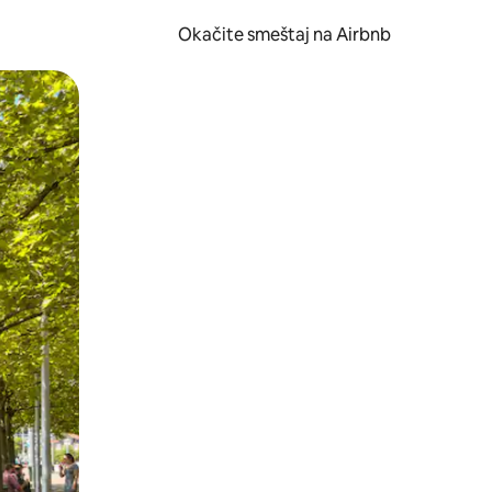
Okačite smeštaj na Airbnb
 ili prevlačenjem.