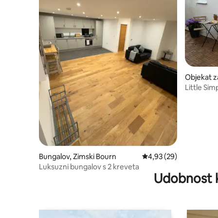
Objekat z
Green
Little Si
in Bristol
Bungalov, Zimski Bourn
Prosečna ocena 4,93 od
4,93 (29)
Luksuzni bungalov s 2 kreveta
Udobnost 