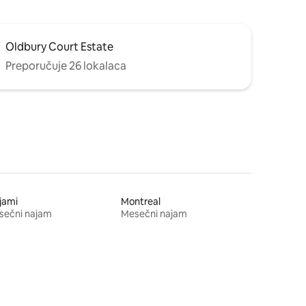
Oldbury Court Estate
Preporučuje 26 lokalaca
jami
Montreal
sečni najam
Mesečni najam