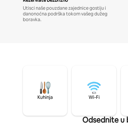
Rezervišite bezbrižno
Utisci naše pouzdane zajednice gostiju i
danonoćna podrška tokom vašeg dužeg
boravka.
Kuhinja
Wi-Fi
Odsednite u b