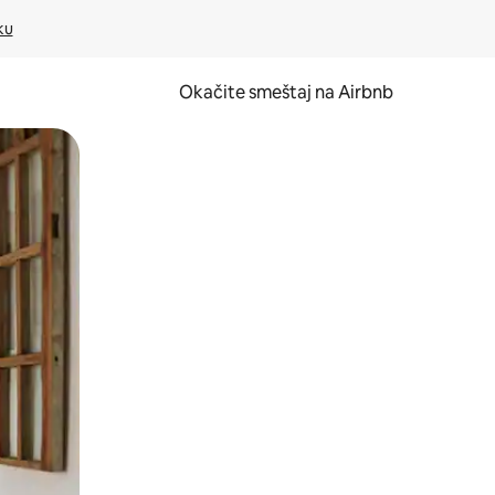
ku
Okačite smeštaj na Airbnb
 ili prevlačenjem.