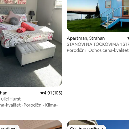
Apartman, Strahan
STANOVI NA TOČKOVIMA 1 S
5, utisaka: 423
Porodični
·
Odnos cena-kvalitet
ehan
Prosečna ocena 4,91 od 5, utisaka: 105
4,91 (105)
 ulici Hurst
a-kvalitet
·
Porodični
·
Klima-
omiljeno
Gostima omiljeno