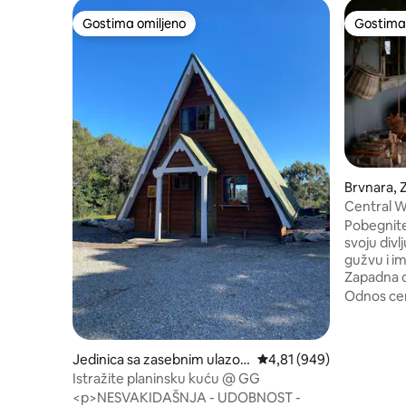
Gostima omiljeno
Gostima 
Gostima omiljeno
Gostima 
Brvnara,
Central W
Prospect
Pobegnite
svoju divlju stranu. 
gužvu i im
Zapadna o
sada ste 
Odnos cen
istorijsk
prijatna b
Pješačit
Jedinica sa zasebnim ulazo
Prosečna ocena 4,81 od 
4,81 (949)
biciklisti
m, Strahan
Istražite planinsku kuću @ GG
opustite -
<p>NESVAKIDAŠNJA - UDOBNOST -
sklupčajte