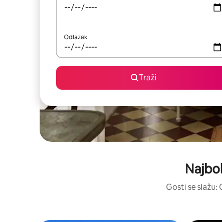
Odlazak
Traži
Najbol
Gosti se slažu: 