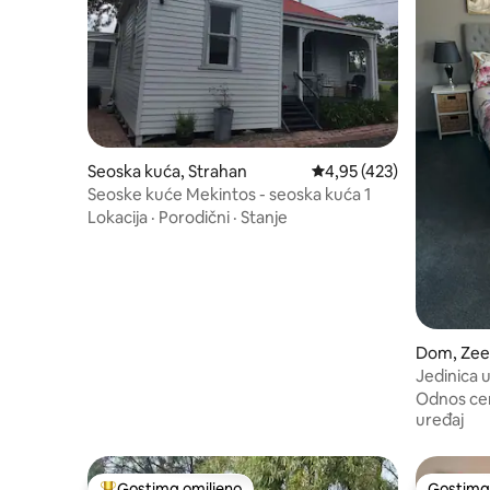
Seoska kuća, Strahan
Prosečna ocena 4,95 od 
4,95 (423)
Seoske kuće Mekintos - seoska kuća 1
Lokacija
·
Porodični
·
Stanje
Dom, Ze
Jedinica u
Odnos cen
uređaj
Gostima omiljeno
Gostima 