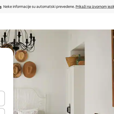
Neke informacije su automatski prevedene. 
Prikaži na izvornom jezi
oz njih pomoću strelica nagore i nadole, kao i da ih istražujte dodirom