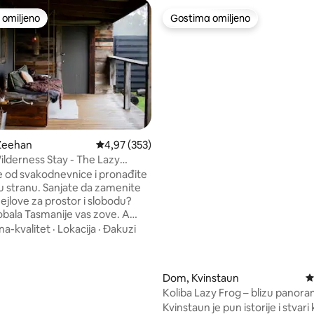
omiljeno
Gostima omiljeno
omiljeno
Gostima omiljeno
 Zeehan
Prosečna ocena 4,97 od 5, utisaka: 353
4,97 (353)
ilderness Stay - The Lazy
or
 od svakodnevnice i pronađite
Sanjate da zamenite
ejlove za prostor i slobodu?
bala Tasmanije vas zove. A
pronašli savršenu bazu u
a-kvalitet
·
Lokacija
·
Đakuzi
om Zihanu… Lazy Prospector,
rvnara za svakog istraživača.
e drevnim prašumama,
5, utisaka: 949
Dom, Kvinstaun
P
čkim stazama ili se jednostavno
Koliba Lazy Frog – blizu panor
 opustite se u dubokoj kadi,
železnice
Kvinstaun je pun istorije i stvari
 se pored drvene vatre ili se