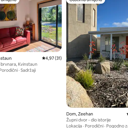
omiljeno
Gostima omiljeno
nstaun
Prosečna ocena 4,97 od 5, utisaka: 31
4,97 (31)
r brvnara, Kvinstaun
Porodični
·
Sadržaji
 5, utisaka: 81
Dom, Zeehan
Župni dvor - dio istorije
Lokacija
·
Porodični
·
Pogodno z