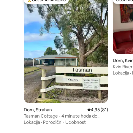
Najuspešniji među gostima omiljenim
Gostima 
Dom, Kvi
Kvin Rive
Lokacija
·
Dom, Strahan
Prosečna ocena 4,95 od
4,95 (81)
Tasman Cottage - 4 minute hoda do
centra Strahana
Lokacija
·
Porodični
·
Udobnost