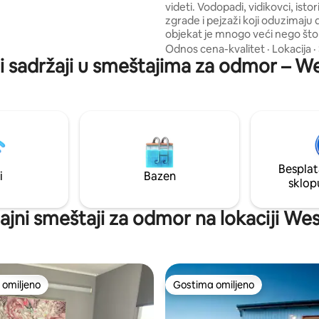
videti. Vodopadi, vidikovci, istor
a ljuljašci s pogledom na
zgrade i pejzaži koji oduzimaju dah
objekat je mnogo veći nego što m
e (na najbolji način).
nalazi se na samo nekoliko kor
Odnos cena-kvalitet
·
Lokacija
·
i sadržaji u smeštajima za odmor – W
legendarne železnice i kafića V
Obezbeđujemo osnovne namirn
mašinu za pranje i sušenje veša 
Obezbeđen je parking van ulice 
odvojena igraonica. Ako razmišljate o
posjeti Zapadnoj obali, moj savje
odsjednete 2 ili 3 noći u Kvinstau
centar područja 5 gradova.
Besplat
i
Bazen
sklop
jajni smeštaji za odmor na lokaciji We
omiljeno
Gostima omiljeno
omiljeno
Gostima omiljeno