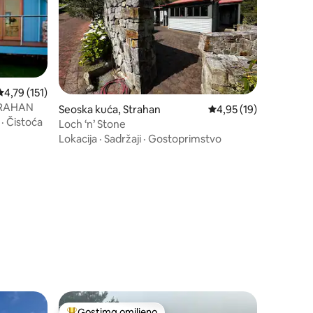
Prosečna ocena 4,79 od 5, utisaka: 151
4,79 (151)
TRAHAN
Seoska kuća, Strahan
Prosečna ocena 4,95 o
4,95 (19)
·
Čistoća
Loch ‘n’ Stone
Lokacija
·
Sadržaji
·
Gostoprimstvo
Gostima omiljeno