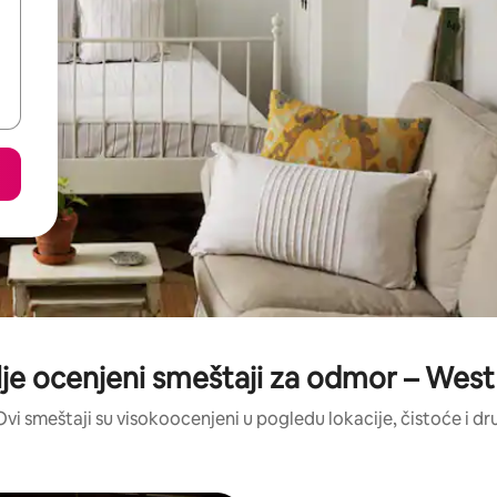
je ocenjeni smeštaji za odmor – Wes
Ovi smeštaji su visokoocenjeni u pogledu lokacije, čistoće i dr