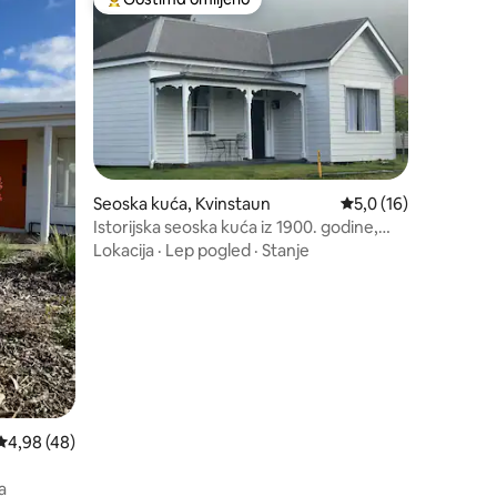
Najuspešniji među gostima omiljenim
Seoska kuća, Kvinstaun
Prosečna ocena 5,0 o
5,0 (16)
Istorijska seoska kuća iz 1900. godine,
kratka šetnja do centra grada
Lokacija
·
Lep pogled
·
Stanje
Prosečna ocena 4,98 od 5, utisaka: 48
4,98 (48)
a