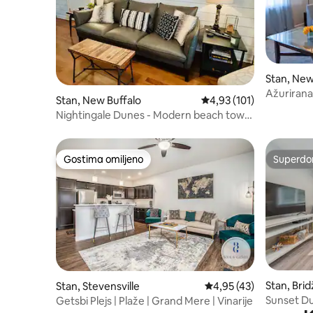
Stan, New
Ažurirana
Stan, New Buffalo
Prosečna ocena 4,93 od 
4,93 (101)
prošetajt
Nightingale Dunes - Modern beach town
retreat
Gostima omiljeno
Superdo
Gostima omiljeno
Superdo
Stan, Bri
Stan, Stevensville
Prosečna ocena 4,95 od
4,95 (43)
Sunset Du
Getsbi Plejs | Plaže | Grand Mere | Vinarije