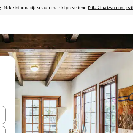
Neke informacije su automatski prevedene. 
Prikaži na izvornom jezi
oz njih pomoću strelica nagore i nadole, kao i da ih istražujte dodirom