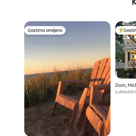
K
Gostima omiljeno
Gosti
Gostima omiljeno
Najuspeš
Dom, Mich
Luksuzni 
srcu odma