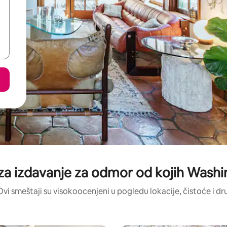
za izdavanje za odmor od kojih Washi
Ovi smeštaji su visokoocenjeni u pogledu lokacije, čistoće i dr