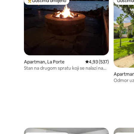
Gostima omiljeno
Gostima 
Najuspešniji među gostima omiljenim
Gostima 
Apartman, La Porte
Prosečna ocena 4,93 od 
4,93 (537)
Stan na drugom spratu koji se nalazi na
Pajn Lejku
Apartman,
Odmor uz 
nekoliko m