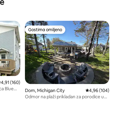
ce
ini plaže
Gostima omiljeno
Gostima omiljeno
rosečna ocena 4,91 od 5, utisaka: 160
4,91 (160)
ica Blue
Dom, Michigan City
Prosečna ocena 4,96 od 
4,96 (104)
Odmor na plaži prikladan za porodice u
Mičigen Siti