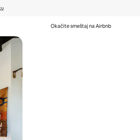
ku
Okačite smeštaj na Airbnb
 ili prevlačenjem.