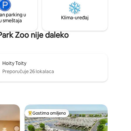
Avantura vas čeka: samo kratka vožnja
savršen je
od pješčanih obala parka, pješačkih staza,
jezera Mičigen. **KONTAKTIRAJTE NAS
e
an parking u
Klima-uređaj
ZA SEZONSKE POPUSTE**
u smeštaja
ark Zoo nije daleko
Hoity Toity
Preporučuje 26 lokalaca
m
Gostima omiljeno
ljenim
Najuspešniji među gostima omiljenim