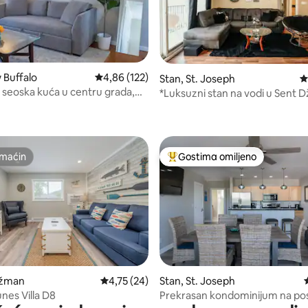
 Buffalo
Prosečna ocena 4,86 od 5, utisaka: 122
4,86 (122)
Stan, St. Joseph
P
 seoska kuća u centru grada,
*Luksuzni stan na vodi u Sent D
5, utisaka: 101
e do plaže
bračna kreveta*
maćin
Gostima omiljeno
maćin
Najuspešniji među gostima omi
džman
Prosečna ocena 4,75 od 5, utisaka: 24
4,75 (24)
Stan, St. Joseph
 5, utisaka: 43
nes Villa D8
Prekrasan kondominijum na po