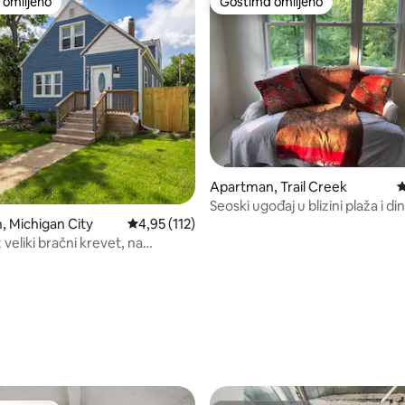
omiljeno
Gostima omiljeno
omiljeno
Gostima omiljeno
5, utisaka: 537
Apartman, Trail Creek
P
Seoski ugođaj u blizini plaža i din
 Michigan City
Prosečna ocena 4,95 od 5, utisaka: 112
4,95 (112)
veliki bračni krevet, na
inuta od plaže i dina