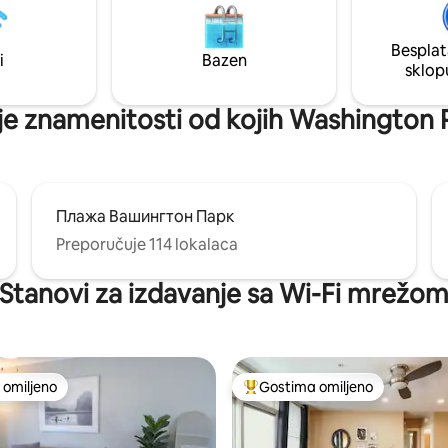
ni izleti su jednostavni do
kategoriji Country Living i NYT, 
kaga ili Saut Benda. Jednog
za porodice, prijatelje ili odmor.
edajte utakmicu Notr Dama, a
Rezervišite sada i stvorite trajn
Besplat
i
Bazen
 pogledajte Medvjede.
uspomene u Mičijani.
sklop
je znamenitosti od kojih Washington P
Плажа Вашингтон Парк
Preporučuje 114 lokalaca
Stanovi za izdavanje sa Wi-Fi mrežo
omiljeno
Gostima omiljeno
omiljeno
Najuspešniji među gostima omi