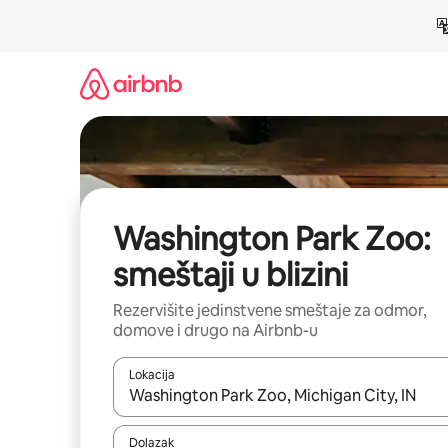
Pređi
na
sadržaj
Washington Park Zoo:
smeštaji u blizini
Rezervišite jedinstvene smeštaje za odmor,
domove i drugo na Airbnb-u
Lokacija
Kad su rezultati dostupni, možete da se krećete kr
Dolazak