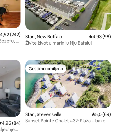
rosečna ocena 4,92 od 5, utisaka: 242
4,92 (242)
Stan, New Buffalo
Prosečna ocena 4,93 od
4,93 (98)
žozefu, 2
Živite život u marini u Nju Bafalu!
Gostima omiljeno
ljenim
Gostima omiljeno
Stan, Stevensville
Prosečna ocena 5,0 o
5,0 (69)
Sunset Pointe Chalet #32: Plaža + bazen+
Prosečna ocena 4,96 od 5, utisaka: 84
4,96 (84)
sport
sljednjem