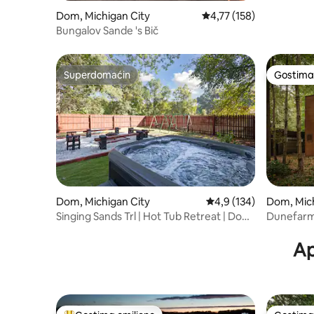
Dom, Michigan City
Prosečna ocena 4,77 od 
4,77 (158)
Bungalov Sande 's Bič
Superdomaćin
Gostima 
Superdomaćin
Gostima 
Dom, Michigan City
Prosečna ocena 4,9 od 
4,9 (134)
Dom, Mich
Singing Sands Trl | Hot Tub Retreat | Dogs
Dunefarm
OK
Escape
Ap