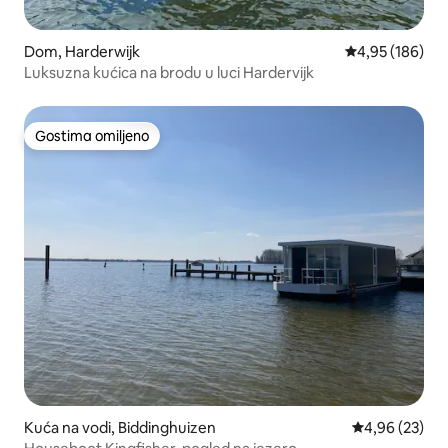
Dom, Harderwijk
Prosečna ocena
4,95 (186)
Luksuzna kućica na brodu u luci Hardervijk
Gostima omiljeno
Gostima omiljeno
Kuća na vodi, Biddinghuizen
Prosečna ocen
4,96 (23)