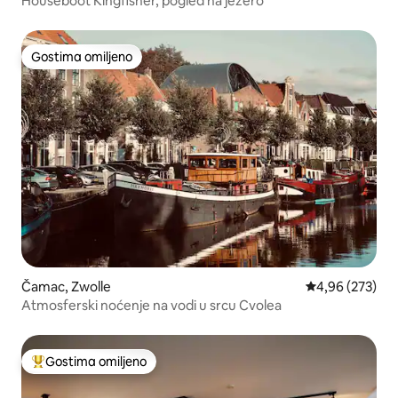
Houseboot Kingfisher, pogled na jezero
Gostima omiljeno
Gostima omiljeno
Čamac, Zwolle
Prosečna ocena
4,96 (273)
Atmosferski noćenje na vodi u srcu Cvolea
Gostima omiljeno
Najuspešniji među gostima omiljenim