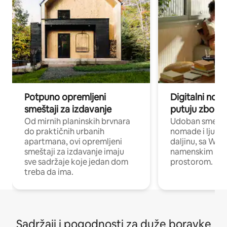
Potpuno opremljeni
Digitalni nomad
smeštaji za izdavanje
putuju zbog p
Od mirnih planinskih brvnara
Udoban smeštaj
do praktičnih urbanih
nomade i ljude 
apartmana, ovi opremljeni
daljinu, sa Wi-
smeštaji za izdavanje imaju
namenskim ra
sve sadržaje koje jedan dom
prostorom.
treba da ima.
Sadržaji i pogodnosti za duže boravke