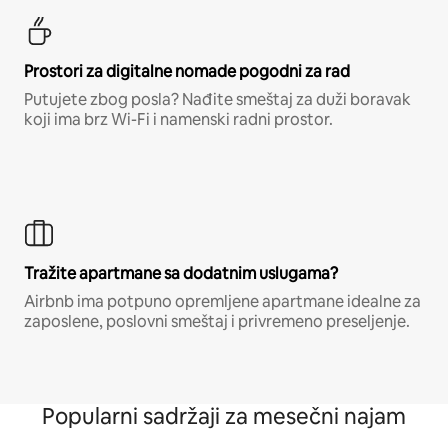
Prostori za digitalne nomade pogodni za rad
Putujete zbog posla? Nađite smeštaj za duži boravak
koji ima brz Wi-Fi i namenski radni prostor.
Tražite apartmane sa dodatnim uslugama?
Airbnb ima potpuno opremljene apartmane idealne za
zaposlene, poslovni smeštaj i privremeno preseljenje.
Popularni sadržaji za mesečni najam