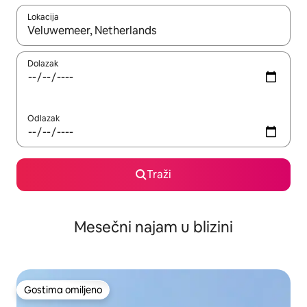
Lokacija
Kad su rezultati dostupni, možete da se krećete kroz njih pomoću
Dolazak
Odlazak
Traži
Mesečni najam u blizini
Gostima omiljeno
Gostima omiljeno