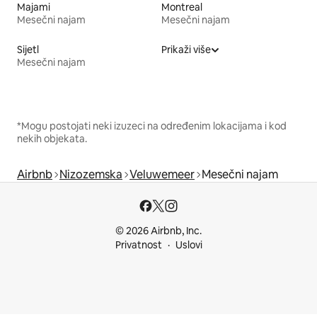
Majami
Montreal
Mesečni najam
Mesečni najam
Sijetl
Prikaži više
Mesečni najam
*Mogu postojati neki izuzeci na određenim lokacijama i kod
nekih objekata.
Airbnb
Nizozemska
Veluwemeer
Mesečni najam
© 2026 Airbnb, Inc.
Privatnost
Uslovi