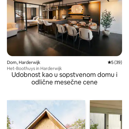
Dom, Harderwijk
Prosečna o
5 (39)
Het-Boothuys in Harderwijk
Udobnost kao u sopstvenom domu i
odlične mesečne cene