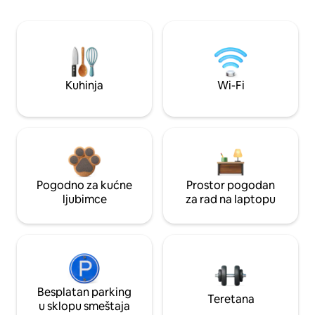
Kuhinja
Wi-Fi
Pogodno za kućne
Prostor pogodan
ljubimce
za rad na laptopu
Besplatan parking
Teretana
u sklopu smeštaja