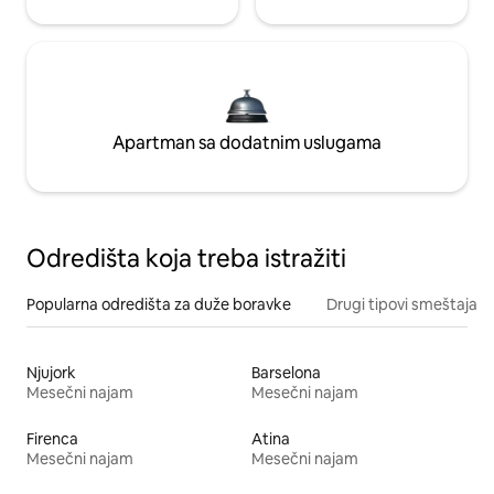
Apartman sa dodatnim uslugama
Odredišta koja treba istražiti
Popularna odredišta za duže boravke
Drugi tipovi smeštaja
Njujork
Barselona
Mesečni najam
Mesečni najam
Firenca
Atina
Mesečni najam
Mesečni najam