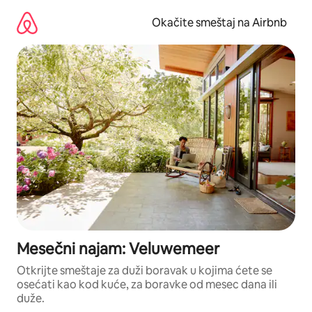
Pređi
na
Okačite smeštaj na Airbnb
sadržaj
Mesečni najam: Veluwemeer
Otkrijte smeštaje za duži boravak u kojima ćete se
osećati kao kod kuće, za boravke od mesec dana ili
duže.