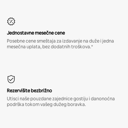
Jednostavne mesečne cene
Posebne cene smeštaja za izdavanje na duže i jedna
mesečna uplata, bez dodatnih troškova.*
Rezervišite bezbrižno
Utisci naše pouzdane zajednice gostiju i danonoćna
podrška tokom vašeg dužeg boravka.