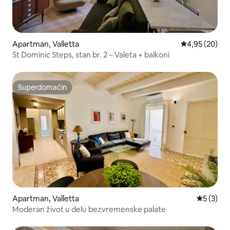
Apartman, Valletta
Prosečna ocen
4,95 (20)
St Dominic Steps, stan br. 2 – Valeta + balkoni
Superdomaćin
Superdomaćin
Apartman, Valletta
Prosečna 
5 (3)
Moderan život u delu bezvremenske palate