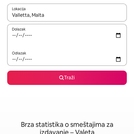
Lokacija
Kad su rezultati dostupni, možete da se krećete kroz njih pomoću
Dolazak
Odlazak
Traži
Brza statistika o smeštajima za
izdavanje – Valeta