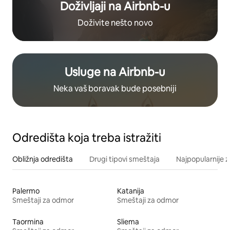
Doživljaji na Airbnb-u
Doživite nešto novo
Usluge na Airbnb-u
Neka vaš boravak bude posebniji
Odredišta koja treba istražiti
Obližnja odredišta
Drugi tipovi smeštaja
Najpopularnije z
Palermo
Katanija
Smeštaji za odmor
Smeštaji za odmor
Taormina
Sliema