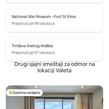
National War Museum – Fort St Elmo
Preporučuje 99 lokalaca
Tvrđava Svetog Anđela
Preporučuje 97 lokalaca
Drugi sjajni smeštaji za odmor na
lokaciji Valeta
Gostima omiljeno
Najuspešniji među gostima omiljenim