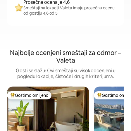
Prosečna ocena je 4,6
Smeštaji na lokaciji Valeta imaju prosečnu ocenu
od gostiju 4,6 od 5
Najbolje ocenjeni smeštaji za odmor –
Valeta
Gosti se slažu: Ovi smeštaji su visokoocenjeni u
pogledu lokacije, čistoće i drugih kriterijuma.
Gostima omiljeno
Gostima omilje
Najuspešniji među gostima omiljenim
Najuspešniji međ