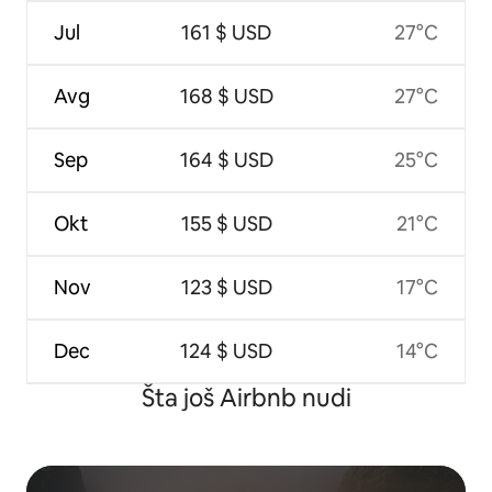
Jul
161 $ USD
27°C
Avg
168 $ USD
27°C
Sep
164 $ USD
25°C
Okt
155 $ USD
21°C
Nov
123 $ USD
17°C
Dec
124 $ USD
14°C
Šta još Airbnb nudi