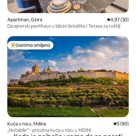
Apartman, Gżira
Prosečna ocen
4,97 (30)
Dizajnerski penthaus u blizini šetališta | Terasa za roštilj
Gostima omiljeno
Najuspešniji među gostima omiljenim
Kuća u nizu, Mdina
Prosečna o
5 (90)
„Notabile” - privatna kuća u nizu u MDINI