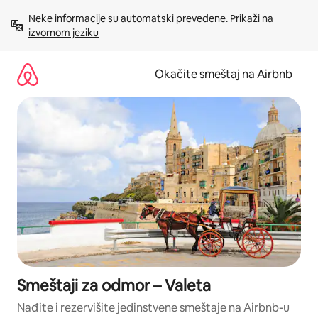
Pređi
Neke informacije su automatski prevedene. 
Prikaži na 
na
izvornom jeziku
sadržaj
Okačite smeštaj na Airbnb
Smeštaji za odmor – Valeta
Nađite i rezervišite jedinstvene smeštaje na Airbnb-u