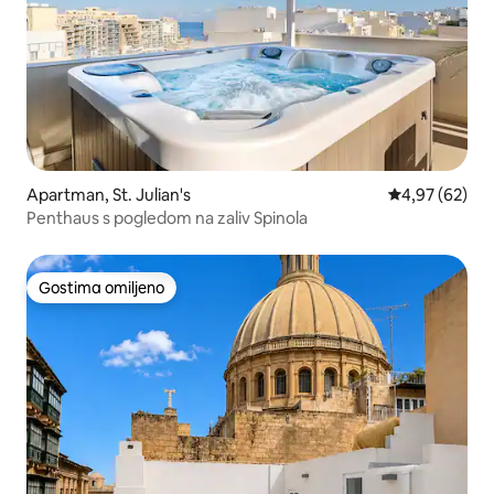
Apartman, St. Julian's
Prosečna ocen
4,97 (62)
Penthaus s pogledom na zaliv Spinola
Gostima omiljeno
Gostima omiljeno