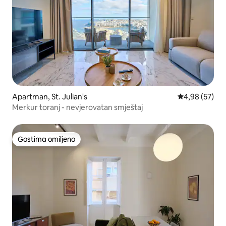
Apartman, St. Julian's
Prosečna ocen
4,98 (57)
Merkur toranj - nevjerovatan smještaj
Gostima omiljeno
Gostima omiljeno