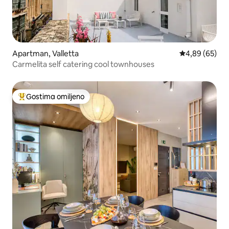
Apartman, Valletta
Prosečna ocen
4,89 (65)
Carmelita self catering cool townhouses
Gostima omiljeno
Najuspešniji među gostima omiljenim