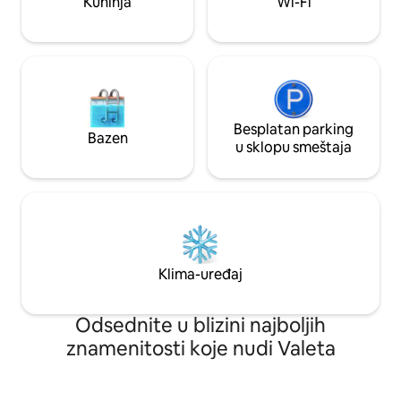
Kuhinja
Wi-Fi
prevoz od aerodr
Besplatan parking
Bazen
u sklopu smeštaja
Klima-uređaj
Odsednite u blizini najboljih
znamenitosti koje nudi Valeta