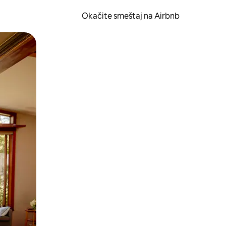
Okačite smeštaj na Airbnb
 ili prevlačenjem.