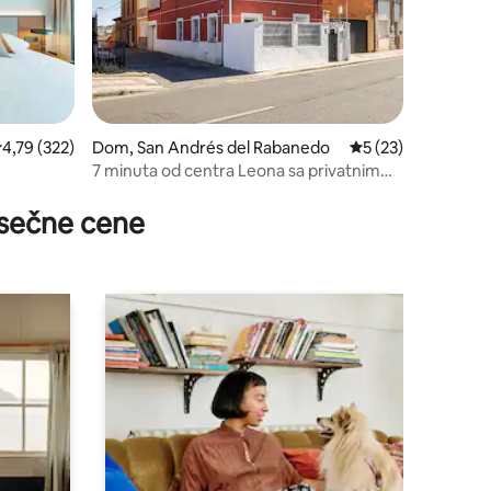
rosečna ocena 4,79 od 5, utisaka: 322
4,79 (322)
Dom, San Andrés del Rabanedo
Prosečna ocena 5 o
5 (23)
7 minuta od centra Leona sa privatnim
dvorištem
sečne cene