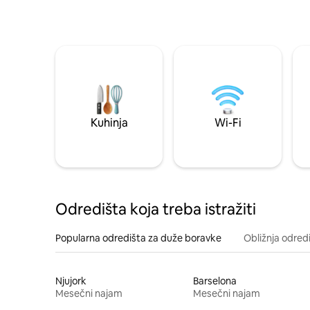
Kuhinja
Wi-Fi
Odredišta koja treba istražiti
Popularna odredišta za duže boravke
Obližnja odred
Njujork
Barselona
Mesečni najam
Mesečni najam