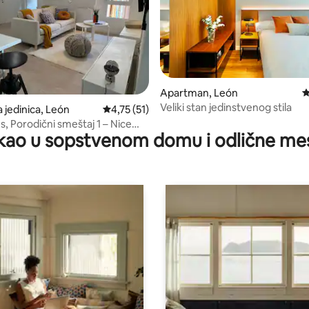
 5, utisaka: 62
Apartman, León
P
Veliki stan jedinstvenog stila
 jedinica, León
Prosečna ocena 4,75 od 5, utisaka: 51
4,75 (51)
s, Porodični smeštaj 1 – Nice
kao u sopstvenom domu i odlične me