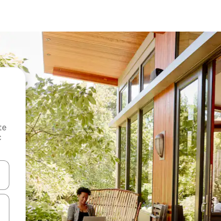
te
c
oz njih pomoću strelica nagore i nadole, kao i da ih istražujte dodirom