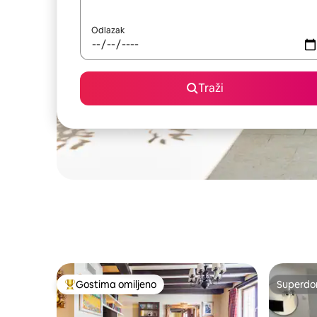
Odlazak
Traži
Gostima omiljeno
Superdo
Najuspešniji među gostima omiljenim
Superdo