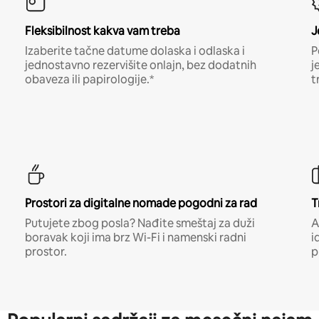
Fleksibilnost kakva vam treba
J
Izaberite tačne datume dolaska i odlaska i
P
jednostavno rezervišite onlajn, bez dodatnih
j
obaveza ili papirologije.*
t
Prostori za digitalne nomade pogodni za rad
T
Putujete zbog posla? Nađite smeštaj za duži
A
boravak koji ima brz Wi-Fi i namenski radni
i
prostor.
p