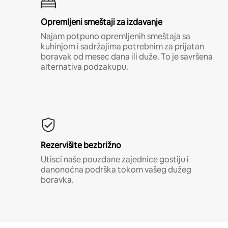
Opremljeni smeštaji za izdavanje
Najam potpuno opremljenih smeštaja sa
kuhinjom i sadržajima potrebnim za prijatan
boravak od mesec dana ili duže. To je savršena
alternativa podzakupu.
Rezervišite bezbrižno
Utisci naše pouzdane zajednice gostiju i
danonoćna podrška tokom vašeg dužeg
boravka.