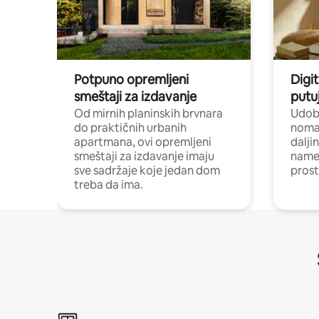
Potpuno opremljeni
Digit
smeštaji za izdavanje
putu
Od mirnih planinskih brvnara
Udoba
do praktičnih urbanih
nomad
apartmana, ovi opremljeni
dalji
smeštaji za izdavanje imaju
name
sve sadržaje koje jedan dom
pros
treba da ima.