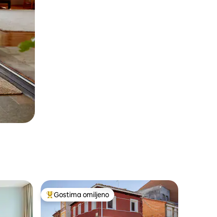
Gostima omiljeno
Najuspešniji među gostima omiljenim