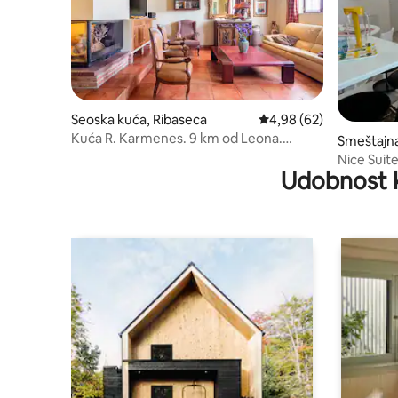
Seoska kuća, Ribaseca
Prosečna ocena 4,98 od
4,98 (62)
Kuća R. Karmenes. 9 km od Leona.
Smeštajna
CRLE783
Nice Suite
Udobnost 
Suites