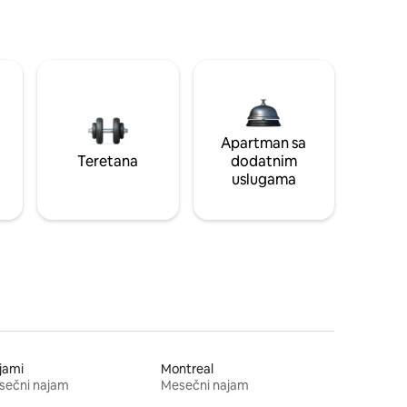
Apartman sa
Teretana
dodatnim
uslugama
jami
Montreal
sečni najam
Mesečni najam