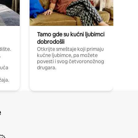
Tamo gde su kućni ljubimci
dobrodošli
ište.
Otkrijte smeštaje koji primaju
,
kućne ljubimce, pa možete
povesti i svog četvoronožnog
kuća
drugara.
žaja.
e