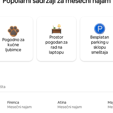
Popularni sadržaji za mesečni najam
Prostor
Besplatan
Pogodno za
pogodan za
parking u
kućne
rad na
sklopu
ljubimce
laptopu
smeštaja
išta
Firenca
Atina
Ma
Mesečni najam
Mesečni najam
Me