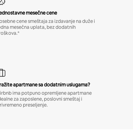
ednostavne mesečne cene
osebne cene smeštaja za izdavanje na duže i
edna mesečna uplata, bez dodatnih
roškova.*
ražite apartmane sa dodatnim uslugama?
irbnb ima potpuno opremljene apartmane
dealne za zaposlene, poslovni smeštaj i
rivremeno preseljenje.