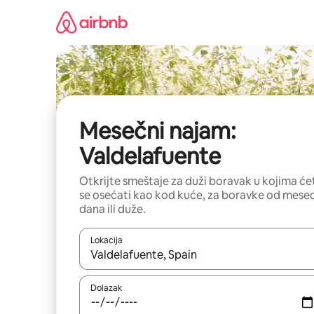
Pređi
na
sadržaj
Mesečni najam:
Valdelafuente
Otkrijte smeštaje za duži boravak u kojima će
se osećati kao kod kuće, za boravke od mese
dana ili duže.
Lokacija
Kad su rezultati dostupni, možete da se krećete kr
Dolazak