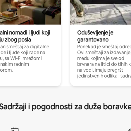
alni nomadi i ljudi koji
Oduševljenje je
ju zbog posla
garantovano
n smeštaj za digitalne
Ponekad je smeštaj odred
e i ljude koji rade na
Ovi smeštaji za izdavanje
nu, sa Wi-Fi mrežom i
među kojima je sve od
nskim radnim
brvnara na litici do tihih 
torom.
na vodi, imaju pregršt
jedinstvenih odlika i sadr
Sadržaji i pogodnosti za duže boravk