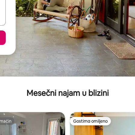
Mesečni najam u blizini
maćin
Gostima omiljeno
maćin
Gostima omiljeno