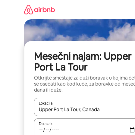
Pređi
na
sadržaj
Mesečni najam: Upper
Port La Tour
Otkrijte smeštaje za duži boravak u kojima će
se osećati kao kod kuće, za boravke od mese
dana ili duže.
Lokacija
Kad su rezultati dostupni, možete da se krećete kr
Dolazak