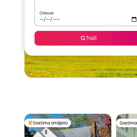
Odlazak
Traži
Gostima omiljeno
Gostima 
Najuspešniji među gostima omiljenim
Gostima 