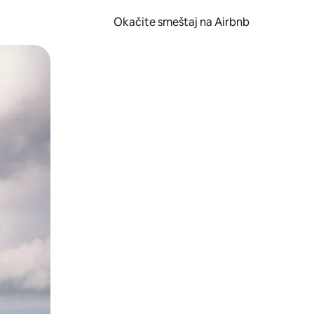
Okačite smeštaj na Airbnb
 ili prevlačenjem.