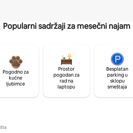
Popularni sadržaji za mesečni najam
Prostor
Besplatan
Pogodno za
pogodan za
parking u
kućne
rad na
sklopu
ljubimce
laptopu
smeštaja
išta