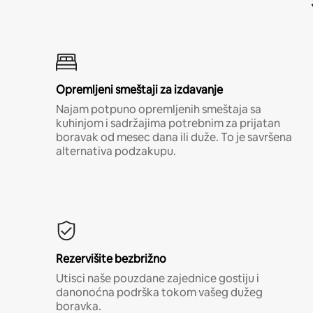
Opremljeni smeštaji za izdavanje
Najam potpuno opremljenih smeštaja sa
kuhinjom i sadržajima potrebnim za prijatan
boravak od mesec dana ili duže. To je savršena
alternativa podzakupu.
Rezervišite bezbrižno
Utisci naše pouzdane zajednice gostiju i
danonoćna podrška tokom vašeg dužeg
boravka.