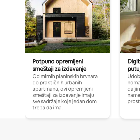
Potpuno opremljeni
Digit
smeštaji za izdavanje
putu
Od mirnih planinskih brvnara
Udoba
do praktičnih urbanih
nomad
apartmana, ovi opremljeni
dalji
smeštaji za izdavanje imaju
name
sve sadržaje koje jedan dom
pros
treba da ima.