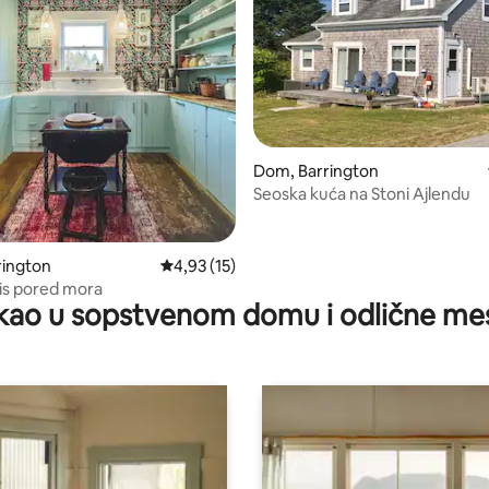
 5, utisaka: 93
Dom, Barrington
Seoska kuća na Stoni Ajlendu
rington
Prosečna ocena 4,93 od 5, utisaka: 15
4,93 (15)
is pored mora
kao u sopstvenom domu i odlične me