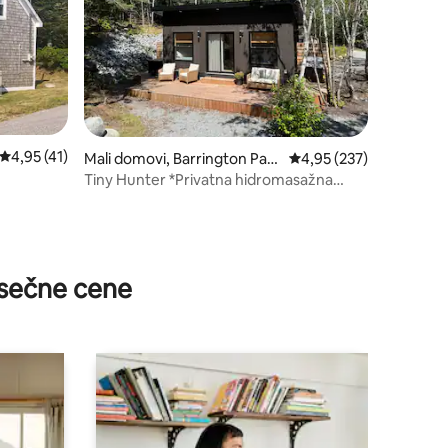
Prosečna ocena 4,95 od 5, utisaka: 41
4,95 (41)
Mali domovi, Barrington Pass
Prosečna ocena 4,95 od
4,95 (237)
age
Tiny Hunter *Privatna hidromasažna
kada*
sečne cene