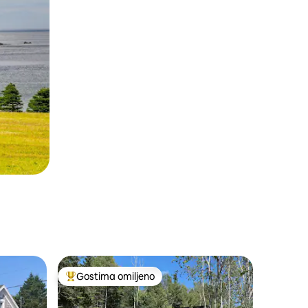
Gostima omiljeno
ljenim
Najuspešniji među gostima omiljenim