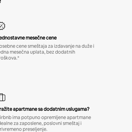
e
ednostavne mesečne cene
osebne cene smeštaja za izdavanje na duže i
edna mesečna uplata, bez dodatnih
roškova.*
ražite apartmane sa dodatnim uslugama?
irbnb ima potpuno opremljene apartmane
dealne za zaposlene, poslovni smeštaj i
rivremeno preseljenje.