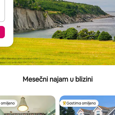
Mesečni najam u blizini
omiljeno
Gostima omiljeno
omiljeno
Najuspešniji među gostima omi