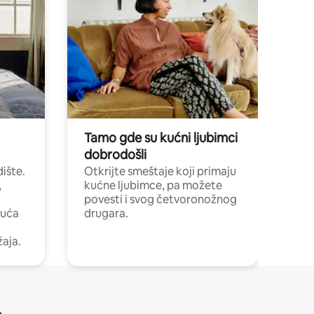
Tamo gde su kućni ljubimci
dobrodošli
ište.
Otkrijte smeštaje koji primaju
,
kućne ljubimce, pa možete
povesti i svog četvoronožnog
kuća
drugara.
žaja.