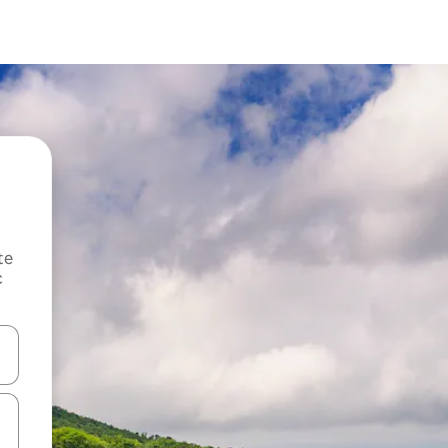
te
c
oz njih pomoću strelica nagore i nadole, kao i da ih istražujte dodirom