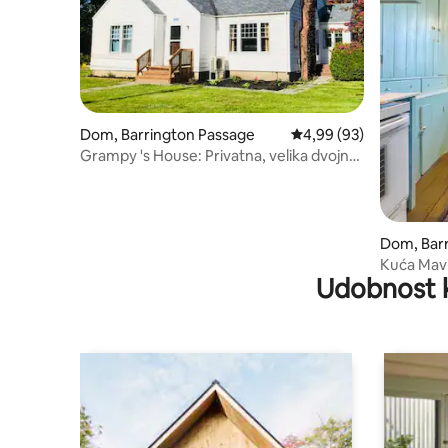
Dom, Barrington Passage
Prosečna ocena 4,99 od
4,99 (93)
Grampy 's House: Privatna, velika dvojna
kuća
Dom, Bar
Kuća Mav
Udobnost 