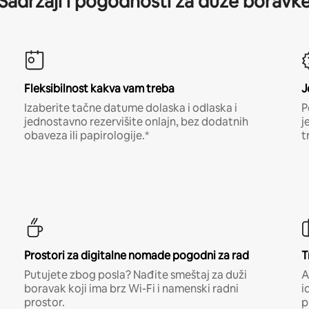
Sadržaji i pogodnosti za duže boravk
Fleksibilnost kakva vam treba
J
Izaberite tačne datume dolaska i odlaska i
P
jednostavno rezervišite onlajn, bez dodatnih
j
obaveza ili papirologije.*
t
Prostori za digitalne nomade pogodni za rad
T
Putujete zbog posla? Nađite smeštaj za duži
A
boravak koji ima brz Wi-Fi i namenski radni
i
prostor.
p