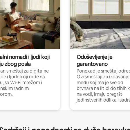
alni nomadi i ljudi koji
Oduševljenje je
ju zbog posla
garantovano
n smeštaj za digitalne
Ponekad je smeštaj odred
e i ljude koji rade na
Ovi smeštaji za izdavanje
nu, sa Wi-Fi mrežom i
među kojima je sve od
nskim radnim
brvnara na litici do tihih 
torom.
na vodi, imaju pregršt
jedinstvenih odlika i sadr