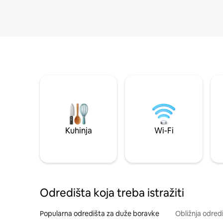
Kuhinja
Wi-Fi
Odredišta koja treba istražiti
Popularna odredišta za duže boravke
Obližnja odred