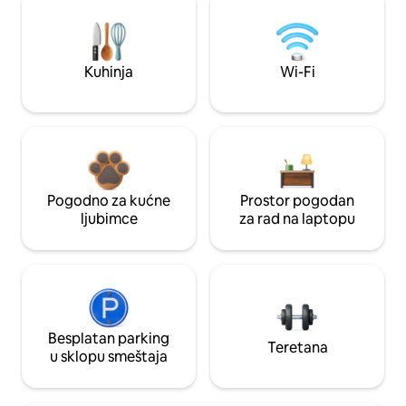
Kuhinja
Wi-Fi
Pogodno za kućne
Prostor pogodan
ljubimce
za rad na laptopu
Besplatan parking
Teretana
u sklopu smeštaja