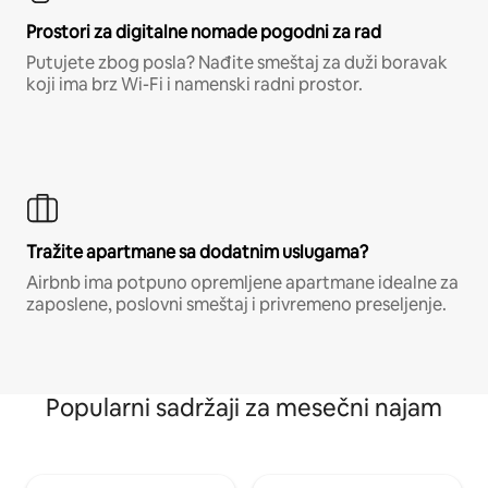
Prostori za digitalne nomade pogodni za rad
Putujete zbog posla? Nađite smeštaj za duži boravak
koji ima brz Wi-Fi i namenski radni prostor.
Tražite apartmane sa dodatnim uslugama?
Airbnb ima potpuno opremljene apartmane idealne za
zaposlene, poslovni smeštaj i privremeno preseljenje.
Popularni sadržaji za mesečni najam