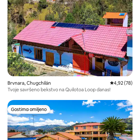
Brvnara, Chugchilán
Prosečna ocen
4,92 (78)
Tvoje savršeno bekstvo na Quilotoa Loop danas!
Gostima omiljeno
Gostima omiljeno