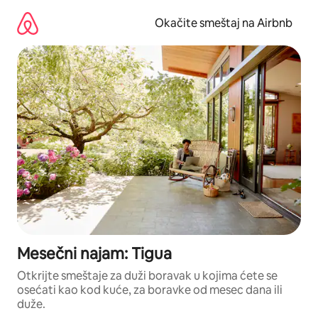
Pređi
na
Okačite smeštaj na Airbnb
sadržaj
Mesečni najam: Tigua
Otkrijte smeštaje za duži boravak u kojima ćete se
osećati kao kod kuće, za boravke od mesec dana ili
duže.