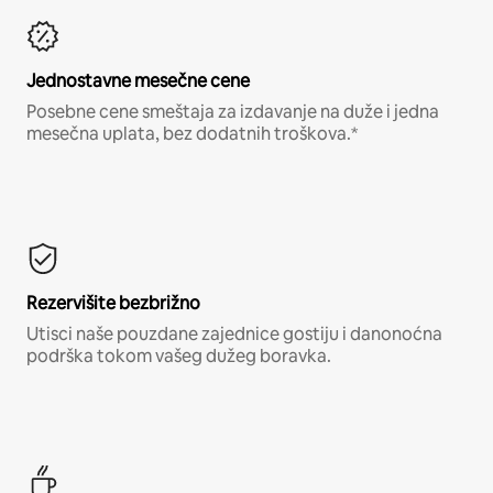
Jednostavne mesečne cene
Posebne cene smeštaja za izdavanje na duže i jedna
mesečna uplata, bez dodatnih troškova.*
Rezervišite bezbrižno
Utisci naše pouzdane zajednice gostiju i danonoćna
podrška tokom vašeg dužeg boravka.