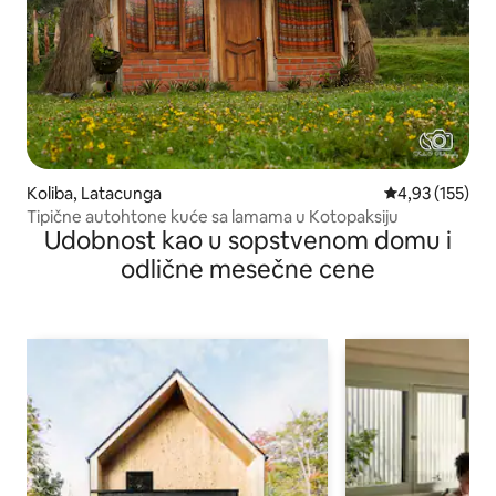
Koliba, Latacunga
Prosečna ocena
4,93 (155)
Tipične autohtone kuće sa lamama u Kotopaksiju
Udobnost kao u sopstvenom domu i
odlične mesečne cene