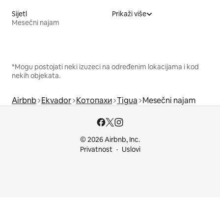
Sijetl
Prikaži više
Mesečni najam
*Mogu postojati neki izuzeci na određenim lokacijama i kod
nekih objekata.
Airbnb
Ekvador
Котопахи
Tigua
Mesečni najam
© 2026 Airbnb, Inc.
Privatnost
Uslovi