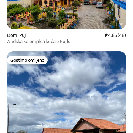
Dom, Pujili
Prosečna ocen
4,85 (48)
Andska kolonijalna kuća u Pujilu
Gostima omiljeno
Gostima omiljeno