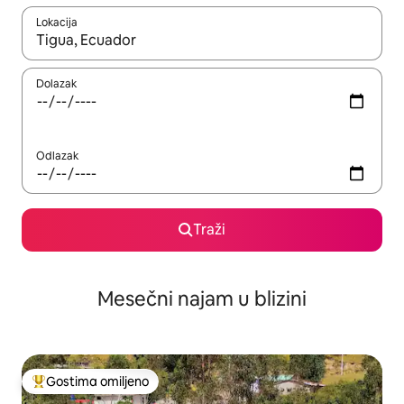
Lokacija
Kad su rezultati dostupni, možete da se krećete kroz njih pomoću
Dolazak
Odlazak
Traži
Mesečni najam u blizini
Gostima omiljeno
Najuspešniji među gostima omiljenim