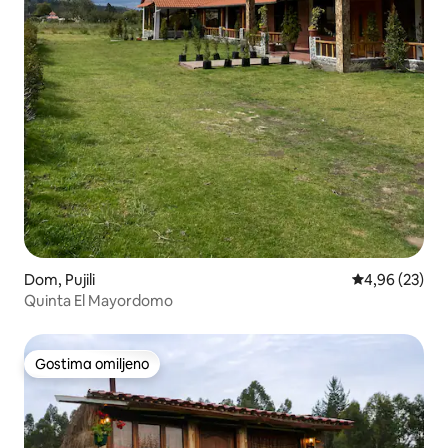
Dom, Pujili
Prosečna ocen
4,96 (23)
Quinta El Mayordomo
Gostima omiljeno
Gostima omiljeno