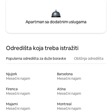
Apartman sa dodatnim uslugama
Odredišta koja treba istražiti
Popularna odredišta za duže boravke
Obližnja odredišta
Njujork
Barselona
Mesečni najam
Mesečni najam
Firenca
Atina
Mesečni najam
Mesečni najam
Majami
Montreal
Mesečni najam
Mesečni najam