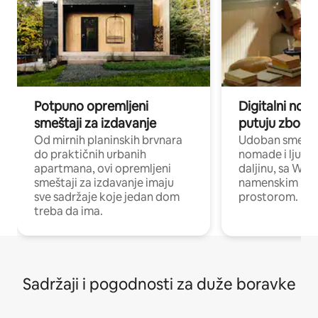
Potpuno opremljeni
Digitalni nomad
smeštaji za izdavanje
putuju zbog p
Od mirnih planinskih brvnara
Udoban smeštaj
do praktičnih urbanih
nomade i ljude 
apartmana, ovi opremljeni
daljinu, sa Wi-
smeštaji za izdavanje imaju
namenskim ra
sve sadržaje koje jedan dom
prostorom.
treba da ima.
Sadržaji i pogodnosti za duže boravke