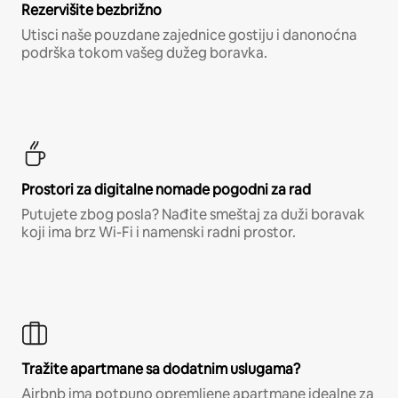
Rezervišite bezbrižno
Utisci naše pouzdane zajednice gostiju i danonoćna
podrška tokom vašeg dužeg boravka.
Prostori za digitalne nomade pogodni za rad
Putujete zbog posla? Nađite smeštaj za duži boravak
koji ima brz Wi-Fi i namenski radni prostor.
Tražite apartmane sa dodatnim uslugama?
Airbnb ima potpuno opremljene apartmane idealne za