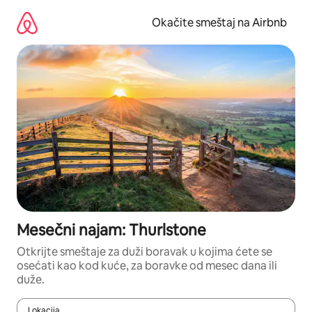
Pređi
na
Okačite smeštaj na Airbnb
sadržaj
Mesečni najam: Thurlstone
Otkrijte smeštaje za duži boravak u kojima ćete se
osećati kao kod kuće, za boravke od mesec dana ili
duže.
Lokacija