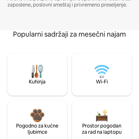
zaposlene, poslovni smeštaj i privremeno preseljenje.
Popularni sadržaji za mesečni najam
Kuhinja
Wi-Fi
Pogodno za kućne
Prostor pogodan
ljubimce
za rad na laptopu