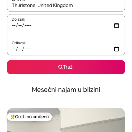
Kad su rezultati dostupni, možete da se krećete kroz njih pomoću
Dolazak
Odlazak
Traži
Mesečni najam u blizini
Gostima omiljeno
Najuspešniji među gostima omiljenim