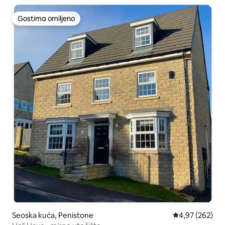
Gostima omiljeno
Gostima omiljeno
Seoska kuća, Penistone
Prosečna ocena
4,97 (262)