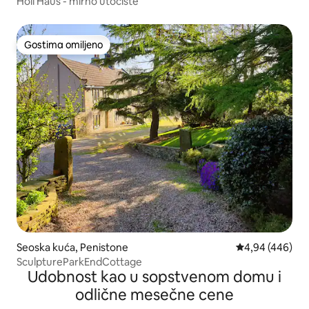
Holi Haus - mirno utočište
Gostima omiljeno
Gostima omiljeno
Seoska kuća, Penistone
Prosečna ocena 
4,94 (446)
SculptureParkEndCottage
Udobnost kao u sopstvenom domu i
odlične mesečne cene