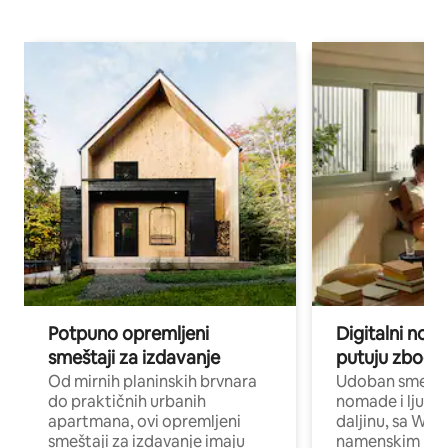
Potpuno opremljeni
Digitalni nomad
smeštaji za izdavanje
putuju zbog p
Od mirnih planinskih brvnara
Udoban smeštaj
do praktičnih urbanih
nomade i ljude 
apartmana, ovi opremljeni
daljinu, sa Wi-
smeštaji za izdavanje imaju
namenskim ra