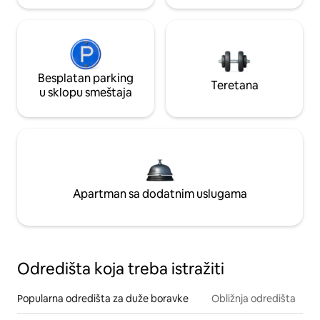
Besplatan parking
Teretana
u sklopu smeštaja
Apartman sa dodatnim uslugama
Odredišta koja treba istražiti
Popularna odredišta za duže boravke
Obližnja odredišta