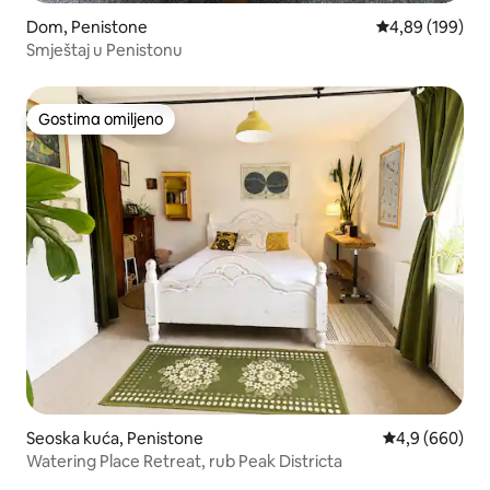
Dom, Penistone
Prosečna ocena
4,89 (199)
Smještaj u Penistonu
Gostima omiljeno
Gostima omiljeno
Seoska kuća, Penistone
Prosečna ocena
4,9 (660)
Watering Place Retreat, rub Peak Districta