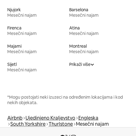
Njujork
Barselona
Mesečni najam
Mesečni najam
Firenca
Atina
Mesečni najam
Mesečni najam
Majami
Montreal
Mesečni najam
Mesečni najam
Sijetl
Prikaži više
Mesečni najam
*Mogu postojati neki izuzeci na određenim lokacijama i kod
nekih objekata.
Airbnb
Ujedinjeno Kraljevstvo
Engleska
South Yorkshire
Thurlstone
Mesečni najam