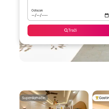
Odlazak
Traži
Superdomaćin
Gosti
Superdomaćin
Najuspeš