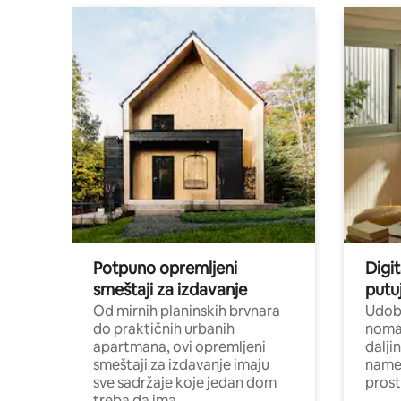
Potpuno opremljeni
Digit
smeštaji za izdavanje
putu
Od mirnih planinskih brvnara
Udoba
do praktičnih urbanih
nomad
apartmana, ovi opremljeni
dalji
smeštaji za izdavanje imaju
name
sve sadržaje koje jedan dom
pros
treba da ima.