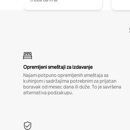
Opremljeni smeštaji za izdavanje
Najam potpuno opremljenih smeštaja sa
kuhinjom i sadržajima potrebnim za prijatan
boravak od mesec dana ili duže. To je savršena
alternativa podzakupu.