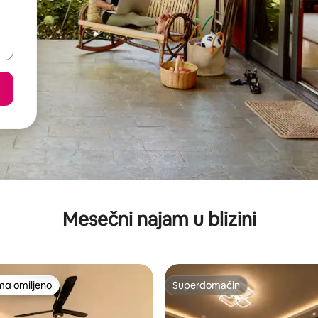
Mesečni najam u blizini
ma omiljeno
Superdomaćin
niji među gostima omiljenim
Superdomaćin