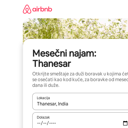
Pređi
na
sadržaj
Mesečni najam:
Thanesar
Otkrijte smeštaje za duži boravak u kojima će
se osećati kao kod kuće, za boravke od mese
dana ili duže.
Lokacija
Kad su rezultati dostupni, možete da se krećete kr
Dolazak