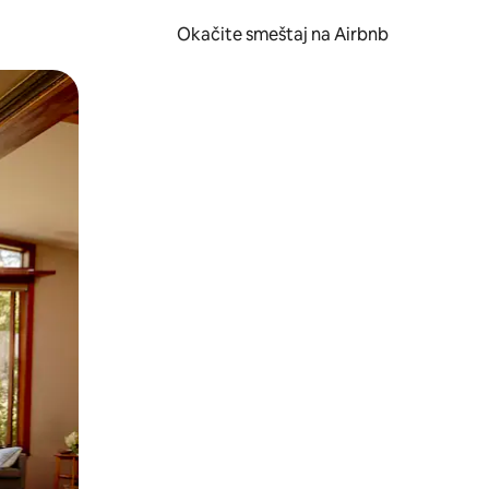
Okačite smeštaj na Airbnb
 ili prevlačenjem.