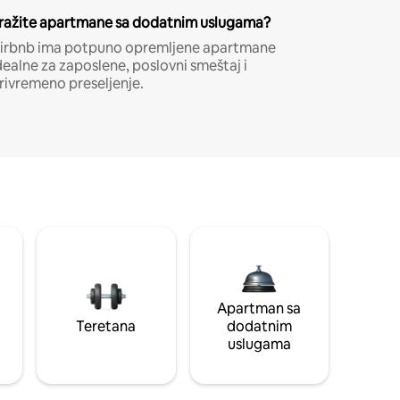
ražite apartmane sa dodatnim uslugama?
irbnb ima potpuno opremljene apartmane
dealne za zaposlene, poslovni smeštaj i
rivremeno preseljenje.
Apartman sa
Teretana
dodatnim
uslugama