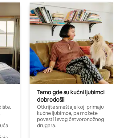
Tamo gde su kućni ljubimci
dobrodošli
ište.
Otkrijte smeštaje koji primaju
,
kućne ljubimce, pa možete
povesti i svog četvoronožnog
kuća
drugara.
žaja.