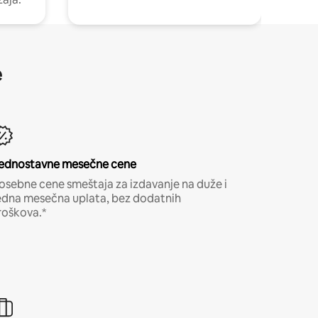
e
ednostavne mesečne cene
osebne cene smeštaja za izdavanje na duže i
edna mesečna uplata, bez dodatnih
roškova.*