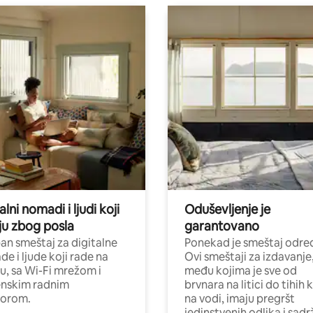
alni nomadi i ljudi koji
Oduševljenje je
ju zbog posla
garantovano
n smeštaj za digitalne
Ponekad je smeštaj odred
e i ljude koji rade na
Ovi smeštaji za izdavanje
nu, sa Wi-Fi mrežom i
među kojima je sve od
nskim radnim
brvnara na litici do tihih 
torom.
na vodi, imaju pregršt
jedinstvenih odlika i sadr