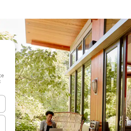
te
c
oz njih pomoću strelica nagore i nadole, kao i da ih istražujte dodirom