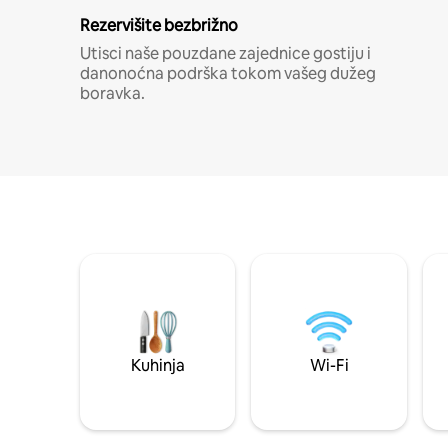
Rezervišite bezbrižno
Utisci naše pouzdane zajednice gostiju i
danonoćna podrška tokom vašeg dužeg
boravka.
Kuhinja
Wi-Fi