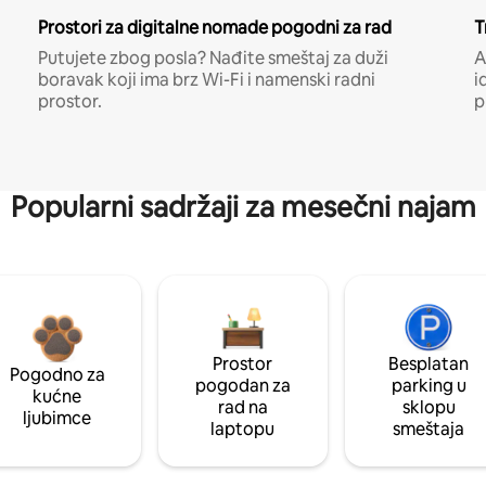
Prostori za digitalne nomade pogodni za rad
T
Putujete zbog posla? Nađite smeštaj za duži
A
boravak koji ima brz Wi-Fi i namenski radni
i
prostor.
p
Popularni sadržaji za mesečni najam
Prostor
Besplatan
Pogodno za
pogodan za
parking u
kućne
rad na
sklopu
ljubimce
laptopu
smeštaja