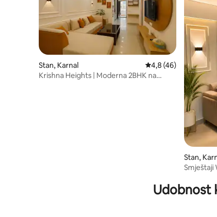
Stan, Karnal
Prosečna ocena 4,8 od
4,8 (46)
Krishna Heights | Moderna 2BHK na
visokom spratu
Stan, Kar
Smještaji
Samostaln
Udobnost 