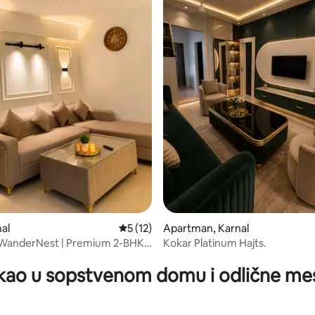
 5, utisaka: 46
nal
Prosečna ocena 5 od 5, utisaka: 12
5 (12)
Apartman, Karnal
 WanderNest | Premium 2-BHK |
Kokar Platinum Hajts.
a prijava
kao u sopstvenom domu i odlične me