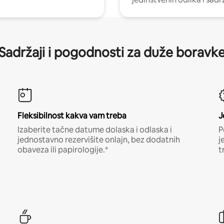
Sadržaji i pogodnosti za duže boravk
Fleksibilnost kakva vam treba
J
Izaberite tačne datume dolaska i odlaska i
P
jednostavno rezervišite onlajn, bez dodatnih
j
obaveza ili papirologije.*
t